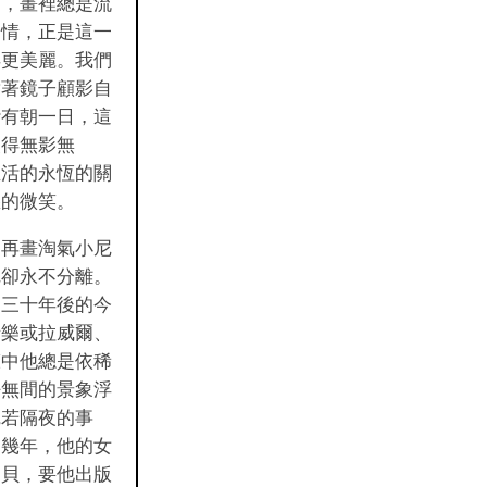
過，畫裡總是流
之情，正是這一
得更美麗。我們
對著鏡子顧影自
〝有朝一日，這
失得無影無
生活的永恆的關
愁的微笑。
不再畫淘氣小尼
尼卻永不分離。
近三十年後的今
士樂或拉威爾、
聲中他總是依稀
密無間的景象浮
宛若隔夜的事
的幾年，他的女
桑貝，要他出版