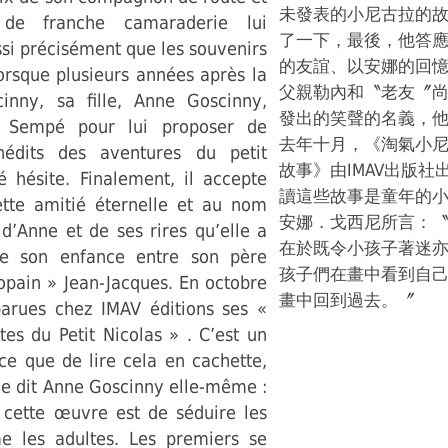
未發表的小尼古拉的
 de franche camaraderie lui
了一下，最後，他答
si précisément que les souvenirs
的友誼、以安娜的回
Lorsque plusieurs années après la
父親勒內和〝老友〞
inny, sa fille, Anne Goscinny,
發出的笑聲的名義，
r Sempé pour lui proposer de
去年十月，《淘氣小
inédits des aventures du petit
故事》由IMAV出版社
 hésite. Finalement, il accepte
讀這些故事是童年的
tte amitié éternelle et au nom
安娜．戈西尼所言：
d’Anne et de ses rires qu’elle a
在於既令小孩子著迷
te son enfance entre son père
孩子們在畫中看到自
opain » Jean-Jacques. En octobre
畫中回到過去。〞
parues chez IMAV éditions ses «
ites du Petit Nicolas » . C’est un
ce que de lire cela en cachette,
e dit Anne Goscinny elle-même :
 cette œuvre est de séduire les
e les adultes. Les premiers se