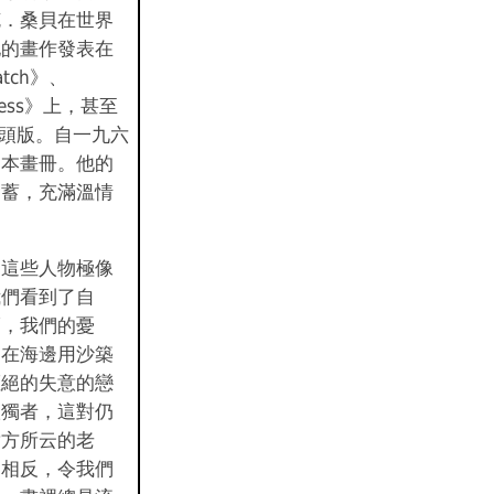
克．桑貝在世界
他的畫作發表在
Match》、
ress》上，甚至
》的頭版。自一九六
一本畫冊。他的
含蓄，充滿溫情
，這些人物極像
我們看到了自
福，我們的憂
個在海邊用沙築
拒絕的失意的戀
孤獨者，這對仍
對方所云的老
，相反，令我們