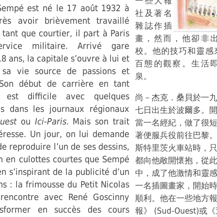
一些大報
Sempé est né le 17 août 1932 à
社及著名
rès avoir brièvement travaillé
雜誌作插
tant que courtier, il part à Paris
畫，然而，他卻非
rvice militaire. Arrivé gare
校。他的技巧和靈感
18 ans, la capitale s’ouvre à lui et
百態的觀察。生活
e sa vie source de passions et
泉。
. Son début de carrière en tant
ur est difficile avec quelques
尚－杰克．桑貝於一
és dans les journaux régionaux
七日出生於波爾多。
uest
ou
Ici-Paris
. Mais son trait
當一名經紀，做了很
téresse. Un jour, on lui demande
著便服兵役前往巴黎
de reproduire l’un de ses dessins,
斯特里茨火車站時，
on en culottes courtes que Sempé
都向他敞開懷抱，從
n s’inspirant de la publicité d’un
中，成了他激情和靈
s : la frimousse du Petit Nicolas
一名插圖畫家，開始
a rencontre avec René Goscinny
順利。他在一些地方
ansformer en succès des cours
報》 (Sud-Ouest