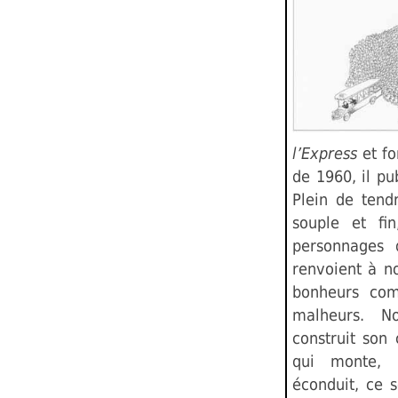
l’Express
et fo
de 1960, il pu
Plein de tend
souple et fi
personnages 
renvoient à n
bonheurs com
malheurs. N
construit son
qui monte,
éconduit, ce s