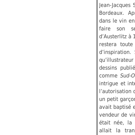
Jean-Jacques 
Bordeaux. Ap
dans le vin en 
faire son se
d’Austerlitz à 
restera tout
d’inspiration
qu’illustrate
dessins publi
comme
Sud-O
intrigue et in
l’autorisation 
un petit garç
avait baptisé e
vendeur de vin
était née, l
allait la tr