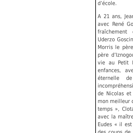
d’école.
A 21 ans, Je
avec René Go
fraîchement
Uderzo Goscin
Morris le pèr
père d’Iznog
vie au Petit 
enfances, av
éternelle d
incompréhensib
de Nicolas et
mon meilleur c
temps », Clota
avec la maîtres
Eudes « il est
des coups de 