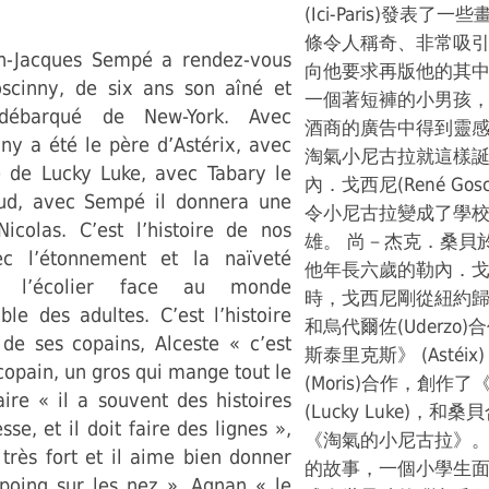
(Ici-Paris)發表了
條令人稱奇、非常吸
an-Jacques Sempé a rendez-vous
向他要求再版他的其
scinny, de six ans son aîné et
一個著短褲的小男孩，
 débarqué de New-York. Avec
酒商的廣告中得到靈
ny a été le père d’Astérix, avec
淘氣小尼古拉就這樣
e de Lucky Luke, avec Tabary le
內．戈西尼(René Gos
oud, avec Sempé il donnera une
令小尼古拉變成了學
Nicolas. C’est l’histoire de nos
雄。 尚－杰克．桑貝
ec l’étonnement et la naïveté
他年長六歲的勒內．
e l’écolier face au monde
時，戈西尼剛從紐約
le des adultes. C’est l’histoire
和烏代爾佐(Uderzo
 de ses copains, Alceste « c’est
斯泰里克斯》 (Astéi
opain, un gros qui mange tout le
(Moris)合作，創作
ire « il a souvent des histoires
(Lucky Luke)，
se, et il doit faire des lignes »,
《淘氣的小尼古拉》
 très fort et il aime bien donner
的故事，一個小學生
poing sur les nez », Agnan « le