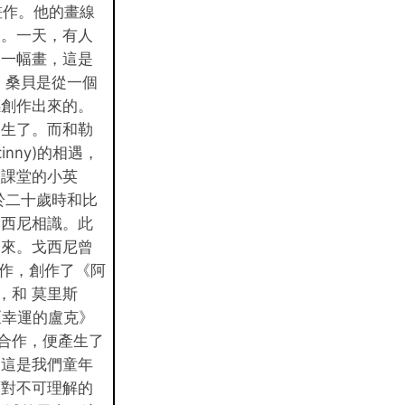
一些畫作。他的畫線
引。一天，有人
中一幅畫，這是
 桑貝是從一個
感創作出來的。
誕生了。而和勒
cinny)的相遇，
校課堂的小英
於二十歲時和比
戈西尼相識。此
歸來。戈西尼曾
)合作，創作了《阿
x)，和 莫里斯
了《幸運的盧克》
和桑貝合作，便產生了
。這是我們童年
面對不可理解的