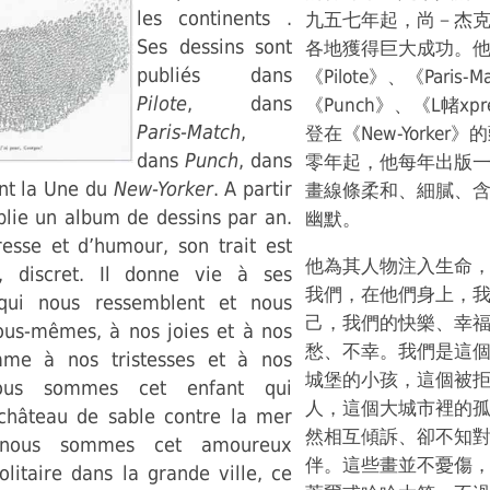
les continents .
九五七年起，尚－杰
Ses dessins sont
各地獲得巨大成功。
publiés dans
《Pilote》、《Paris-
Pilote
, dans
《Punch》、《L帾xp
Paris-Match
,
登在《New-Yorker
dans
Punch
, dans
零年起，他每年出版
nt la Une du
New-Yorker
. A partir
畫線條柔和、細膩、
blie un album de dessins par an.
幽默。
resse et d’humour, son trait est
他為其人物注入生命
n, discret. Il donne vie à ses
我們，在他們身上，
qui nous ressemblent et nous
己，我們的快樂、幸
ous-mêmes, à nos joies et à nos
愁、不幸。我們是這
me à nos tristesses et à nos
城堡的小孩，這個被
ous sommes cet enfant qui
人，這個大城市裡的
 château de sable contre la mer
然相互傾訴、卻不知
 nous sommes cet amoureux
伴。這些畫並不憂傷
olitaire dans la grande ville, ce