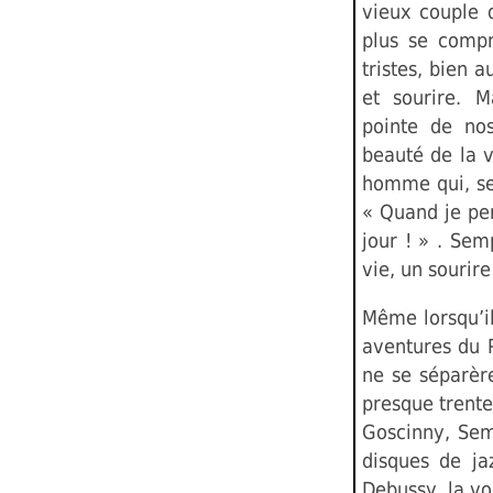
vieux couple 
plus se compr
tristes, bien a
et sourire. 
pointe de nos
beauté de la 
homme qui, se 
« Quand je pen
jour ! » . Sem
vie, un sourir
Même lorsqu’i
aventures du 
ne se séparèr
presque trente
Goscinny, Sem
disques de ja
Debussy, la v