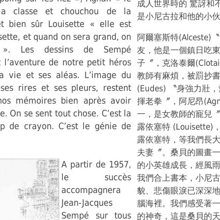
成人世界時的 驚訝和
la classe et chouchou de la
是小尼古拉和他的小
t bien sûr Louisette « elle est
sette, et quand on sera grand, on
阿爾塞斯特(Alcest
 ». Les dessins de Sempé
友，他是一個鎮日吃
l’aventure de notre petit héros
子〞，克洛泰爾(Clota
a vie et ses aléas. L’image du
教師有麻煩，被罰抄
 ses rires et ses pleurs, restent
(Eudes) 〝身強力
nos mémoires bien après avoir
揮老拳〞，阿尼昂(Ag
e. On se sent tout chose. C’est la
一，是女教師的寵兒
p de crayon. C’est le génie de
露依塞特 (Louisett
露依塞特，等我們長
夫妻〞。桑貝的圖畫
A partir de 1957,
的小英雄成長，經風
le succès
我們合上書本，小尼
accompagnera
貌、悲傷眼淚已深深
Jean-Jacques
腦海裡。我們感受著
Sempé sur tous
的神奇，這是桑貝的