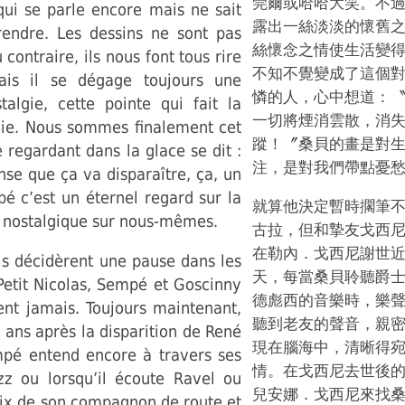
莞爾或哈哈大笑。不
qui se parle encore mais ne sait
露出一絲淡淡的懷舊
endre. Les dessins ne sont pas
絲懷念之情使生活變
u contraire, ils nous font tous rire
不知不覺變成了這個
Mais il se dégage toujours une
憐的人，心中想道：
talgie, cette pointe qui fait la
一切將煙消雲散，消
vie. Nous sommes finalement cet
蹤！〞桑貝的畫是對
regardant dans la glace se dit :
注，是對我們帶點憂
se que ça va disparaître, ça, un
pé c’est un éternel regard sur la
就算他決定暫時擱筆
e nostalgique sur nous-mêmes.
古拉，但和摯友戈西
在勒內．戈西尼謝世
ls décidèrent une pause dans les
天，每當桑貝聆聽爵
Petit Nicolas, Sempé et Goscinny
德彪西的音樂時，樂
ent jamais. Toujours maintenant,
聽到老友的聲音，親
 ans après la disparition de René
現在腦海中，清晰得
pé entend encore à travers ses
情。在戈西尼去世後
zz ou lorsqu’il écoute Ravel ou
兒安娜．戈西尼來找
oix de son compagnon de route et