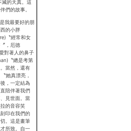
不滅的天真。這
伙伴們的故事。
e)〝是我最要好的朋
東西的小胖
ire)〝經常和女
書〞，厄德
壯，愛對著人的鼻子
nan)〝總是考第
〞。當然，還有
e)，〝她真漂亮，
大後，一定結為
一直陪伴著我們
雨、見世面。當
古拉的音容笑
地刻印在我們的
一切。這是畫筆
天才所致。自一