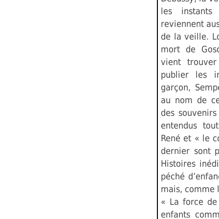
les instants
reviennent aus
de la veille. 
mort de Gosc
vient trouve
publier les 
garçon, Sempé
au nom de ce
des souvenirs 
entendus tou
René et « le c
dernier sont 
Histoires inéd
péché d’enfan
mais, comme l
« La force de
enfants comm