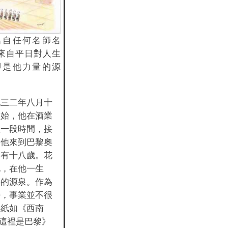
出自任何名師名
來自平日對人生
即是他力量的源
九三二年八月十
開始，他在酒業
短一段時間，接
。他來到巴黎奧
只有十八歲。花
此，在他一生
感的源泉。作為
時，事業並不很
報紙如《西南
)或《這裡是巴黎》