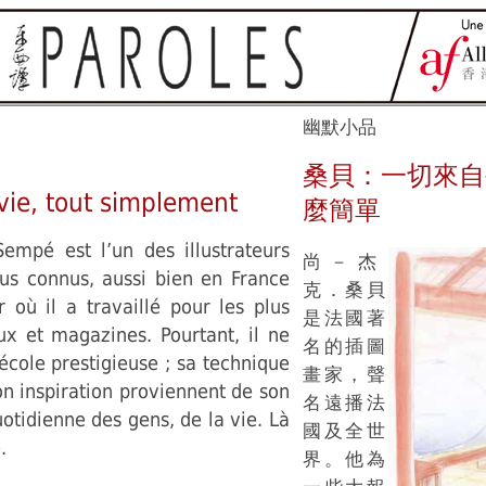
幽默小品
桑貝：一切來自
vie, tout simplement
麼簡單
Sempé est l’un des illustrateurs
尚－杰
lus connus, aussi bien en France
克．桑貝
r où il a travaillé pour les plus
是法國著
ux et magazines. Pourtant, il ne
名的插圖
école prestigieuse ; sa technique
畫家，聲
on inspiration proviennent de son
名遠播法
otidienne des gens, de la vie. Là
國及全世
.
界。他為