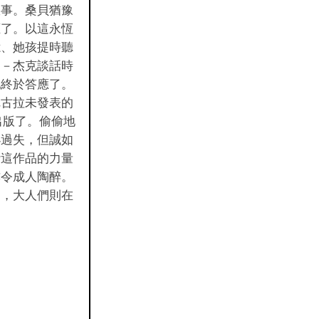
故事。桑貝猶豫
應了。以這永恆
憶、她孩提時聽
尚－杰克談話時
他終於答應了。
尼古拉未發表的
出版了。偷偷地
小過失，但誠如
〝這作品的力量
亦令成人陶醉。
己，大人們則在