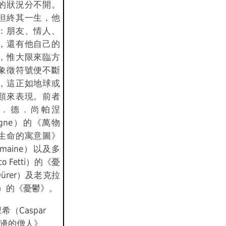
的狀況分不開。
但終其一生，他
：朋友、情人、
，還有他自己的
，惟大限來臨方
象徵符號便不斷
，這正如地球或
類來表現。前者
．德．尚帕涅
mpaigne）的《萬物
生命的寓意圖》
e humaine）以及多
 Fetti）的《憂
rer）及老克拉
ien）的《憂鬱》。
（Caspar
的《海邊的僧人》