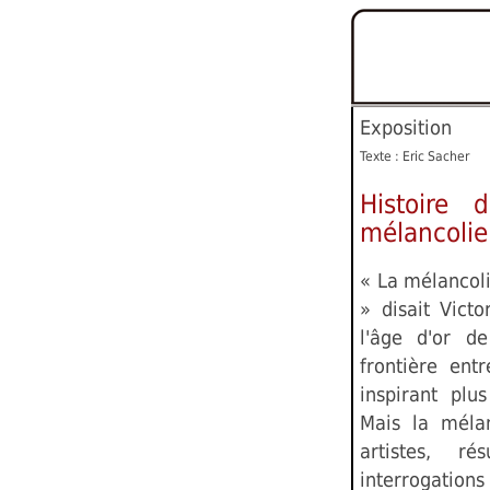
Exposition
Texte : Eric Sacher
Histoire 
mélancolie
« La mélancolie
» disait Vict
l'âge d'or d
frontière entr
inspirant plu
Mais la mélan
artistes, r
interrogations