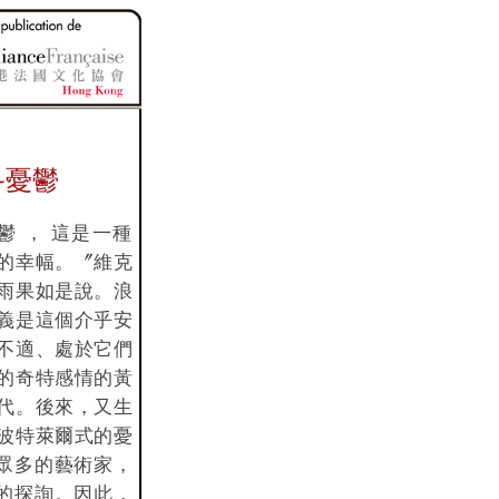
—憂鬱
鬱 ， 這是一種
的幸幅。〞維克
雨果如是說。浪
義是這個介乎安
不適、處於它們
的奇特感情的黃
代。後來，又生
波特萊爾式的憂
眾多的藝術家，
的探詢。因此，