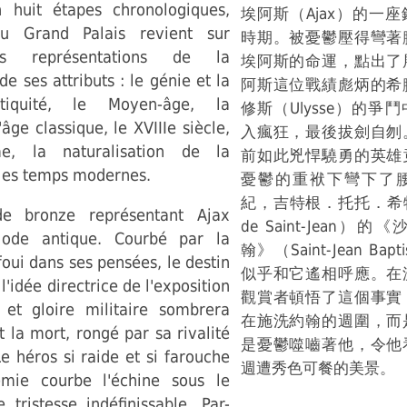
En huit étapes chronologiques,
埃阿斯（Ajax）的一
 au Grand Palais revient sur
時期。被憂鬱壓得彎著
des représentations de la
埃阿斯的命運，點出了
e ses attributs : le génie et la
阿斯這位戰績彪炳的希
ntiquité, le Moyen-âge, la
修斯（Ulysse）的爭
âge classique, le XVIIIe siècle,
入瘋狂，最後拔劍自刎
e, la naturalisation de la
前如此兇悍驍勇的英雄
 les temps modernes.
憂鬱的重袱下彎下了
紀，吉特根．托托．希特．
e bronze représentant Ajax
de Saint-Jean
iode antique. Courbé par la
翰》（Saint-Jean Bapti
foui dans ses pensées, le destin
似乎和它遙相呼應。在
'idée directrice de l'exposition
觀賞者頓悟了這個事實
 et gloire militaire sombrera
在施洗約翰的週圍，而
t la mort, rongé par sa rivalité
是憂鬱噬嚙著他，令他
e héros si raide et si farouche
週遭秀色可餐的美景。
emie courbe l'échine sous le
 tristesse indéfinissable. Par-