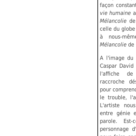
façon constan
vie humaine
a
Mélancolie
de
celle du glob
à nous-même
Mélancolie
de 
A l'image d
Caspar David F
l'affiche d
raccroche dé
pour comprend
le trouble, l'
L'artiste nou
entre génie e
parole. Est
personnage d'