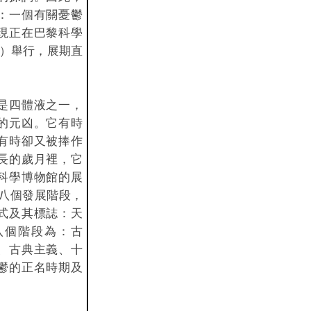
：一個有關憂鬱
現正在巴黎科學
lais）舉行，展期直
是四體液之一，
的元凶。它有時
有時卻又被捧作
長的歲月裡，它
科學博物館的展
作八個發展階段，
式及其標誌：天
八個階段為：古
、古典主義、十
鬱的正名時期及