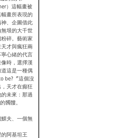
la mer）這幅畫被
這幅畫所表現的
精神、企圖借此
瀚無垠的大千世
個粉碎。藝術家
在天才與瘋狂兩
不寧心緒的代言
畫像時，選擇漢
難道這是一種偶
 to be?〞這個沒
出，天才在癲狂
他的未來：那過
泣的髑髏。
個鰥夫、一個無
裡的阿基坦王