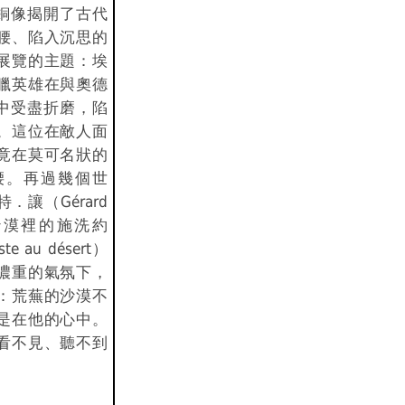
座銅像揭開了古代
腰、陷入沉思的
展覽的主題：埃
臘英雄在與奧德
鬥中受盡折磨，陷
。這位在敵人面
竟在莫可名狀的
腰。再過幾個世
讓（Gérard
）的《沙漠裡的施洗約
ste au désert）
濃重的氣氛下，
：荒蕪的沙漠不
是在他的心中。
看不見、聽不到