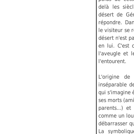
delà les sièc
désert de Gér
répondre. Dan
le visiteur se
désert n'est p
en lui. C'est 
l'aveugle et 
l'entourent.
L'origine de
inséparable d
qui s'imagine 
ses morts (ami
parents...) e
comme un lour
débarrasser qu
La symboliqu