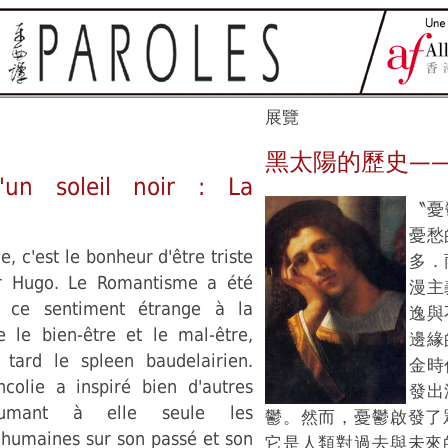
展覽
黑太陽的歷史—
d'un soleil noir : La
〝憂
憂愁
, c'est le bonheur d'être triste
多．
or Hugo. Le Romantisme a été
漫主
e ce sentiment étrange à la
逸與
e le bien-être et le mal-être,
邊緣
s tard le spleen baudelairien.
金時
colie a inspiré bien d'autres
發出
ésumant à elle seule les
鬱。然而，憂鬱啟發了
 humaines sur son passé et son
它是人類對過去與未來