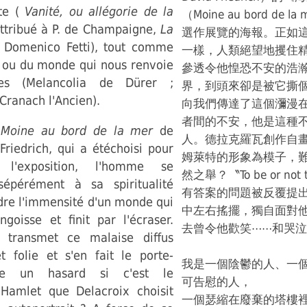
te (
Vanité, ou allégorie de la
（Moine au bord de 
ttribué à P. de Champaigne,
La
選作展覽的海報。正如
 Domenico Fetti), tout comme
一樣，人類絕望地攫住
e ou du monde qui nous renvoie
參透令他惶恐不安的浩
s (Melancolia de Dürer ;
界，到頭來卻是被它撕
Cranach l'Ancien).
向我們傳達了這個瀰漫
者間的不安，他是這種
u
Moine au bord de la mer
de
人。德拉克羅瓦創作自
riedrich, qui a étéchoisi pour
姆萊特的形象為模子，
e l'exposition, l'homme se
然之舉？〝To be or not
sépérément à sa spiritualité
有答案的問題被反覆提
re l'immensité d'un monde qui
中左右搖擺，獨自面對
angoisse et finit par l'écraser.
去曾令他歡笑⋯⋯和哭
s transmet ce malaise diffus
t folie et s'en fait le porte-
我是一個陰鬱的人、一
-ce un hasard si c'est le
可告慰的人，
Hamlet que Delacroix choisit
一個瑟縮在廢棄的塔樓