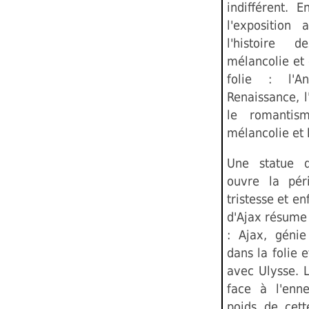
indifférent. 
l'exposition
l'histoire 
mélancolie et d
folie : l'A
Renaissance, l'
le romantism
mélancolie et
Une statue d
ouvre la pér
tristesse et en
d'Ajax résume l
: Ajax, génie
dans la folie e
avec Ulysse. L
face à l'enn
poids de cette