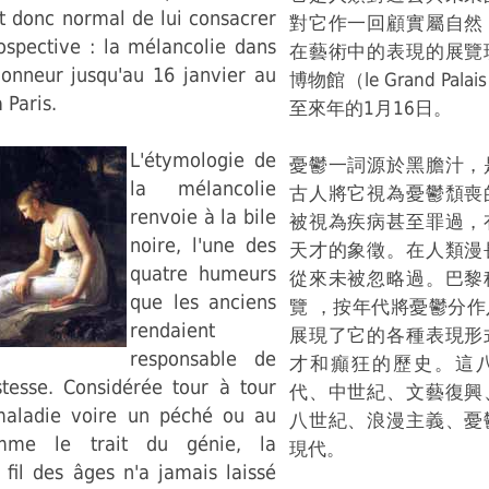
ait donc normal de lui consacrer
對它作一回顧實屬自然
ospective : la mélancolie dans
在藝術中的表現的展覽
'honneur jusqu'au 16 janvier au
博物館（le Grand Pa
 Paris.
至來年的1月16日。
L'étymologie de
憂鬱一詞源於黑膽汁，
la mélancolie
古人將它視為憂鬱頹喪
renvoie à la bile
被視為疾病甚至罪過，
noire, l'une des
天才的象徵。在人類漫
quatre humeurs
從來未被忽略過。巴黎
que les anciens
覽 ，按年代將憂鬱分
rendaient
展現了它的各種表現形
responsable de
才和癲狂的歷史。這
stesse. Considérée tour à tour
代、中世紀、文藝復興
ladie voire un péché ou au
八世紀、浪漫主義、憂
omme le trait du génie, la
現代。
fil des âges n'a jamais laissé