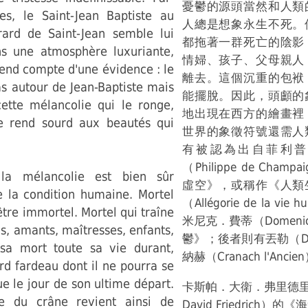
憂鬱的源頭當然和人類
les, le Saint-Jean Baptiste au
人總是想象永生不死。
ard de Saint-Jean semble lui
都拖著一群死亡的陰影
s une atmosphère luxuriante,
情婦、孩子、父母親人
 rend compte d'une évidence : le
離去。這個沉重的包袱
as autour de Jean-Baptiste mais
能擺脫。因此，頭顱的
cette mélancolie qui le ronge,
地出現在西方的繪畫裡
le rend sourd aux beautés qui
世界的象徵符號還需人
有被認為出自菲利普
（Philippe de Cha
 la mélancolie est bien sûr
虛空》，或稱作《人類
e la condition humaine. Mortel
（Allégorie de la vi
être immortel. Mortel qui traîne
米尼克．費蒂（Domenico
s, amants, maîtresses, enfants,
鬱》；後者則有丟勒（Dü
t sa mort toute sa vie durant,
納赫（Cranach l'Anc
d fardeau dont il ne pourra se
e le jour de son ultime départ.
卡斯帕．大衛．弗里德里希
e du crâne revient ainsi de
David Friedrich）