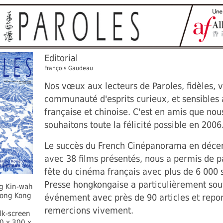
Editorial
François Gaudeau
Nos vœux aux lecteurs de Paroles, fidèles, 
communauté d'esprits curieux, et sensibles 
française et chinoise. C'est en amis que nou
souhaitons toute la félicité possible en 2006
Le succès du French Cinépanorama en déce
avec 38 films présentés, nous a permis de p
fête du cinéma français avec plus de 6 000 
Presse hongkongaise a particulièrement sou
ng Kin-wah
Hong Kong
événement avec près de 90 articles et repor
remercions vivement.
ilk-screen
0 x 300 x