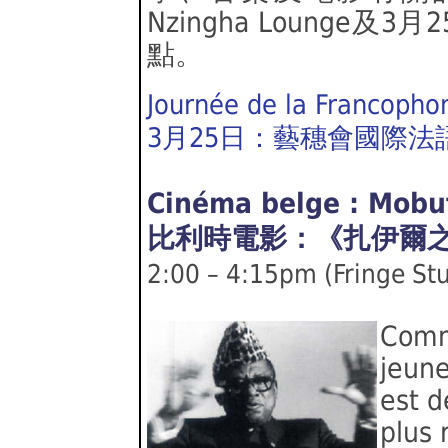
Nzingha Lounge
點。
Journée de la Francophon
3月25日：藝穗會國際法
Cinéma belge : Mobut
比利時電影：《扎伊爾之王
2:00 – 4:15pm (Fringe Stu
Comm
jeune
est 
plus 