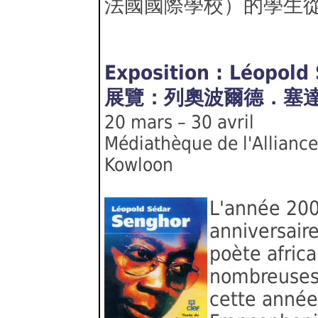
法國國際學校）的學生
Exposition : Léopold
展覽：列奧波爾德．塞
20 mars – 30 avril
Médiathèque de l'Alliance
Kowloon
L'année 200
anniversair
poète afric
nombreuses 
cette année