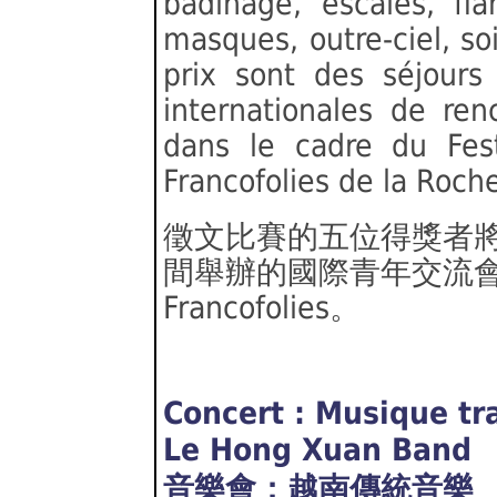
badinage, escales, fl
masques, outre-ciel, soi
prix sont des séjours
internationales de re
dans le cadre du Fes
Francofolies de la Roche
徵文比賽的五位得獎者
間舉辦的國際青年交流會
Francofolies。
Concert : Musique tr
Le Hong Xuan Band
音樂會：越南傳統音樂