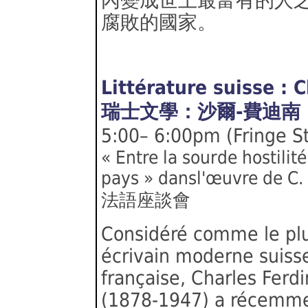
內變成世上最富有的人
腐敗的國家。
Littérature suisse :
瑞士文學：沙爾-費迪南
5:00– 6:00pm (Fringe S
« Entre la sourde hostilité
pays » dansl'œuvre de C. 
法語座談會
Considéré comme le pl
écrivain moderne suiss
française, Charles Fer
(1878-1947) a récemme