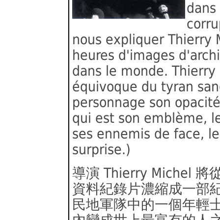
dans 
corru
nous expliquer Thierry
heures d'images d'arch
dans le monde. Thierry 
équivoque du tyran sang
personnage son opacité,
qui est son emblème, le
ses ennemis de face, le
surprise.)
導演 Thierry Mich
資料紀錄片濃縮成一部
民地軍隊中的一個年輕