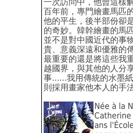
一次訪問中，他曾這樣
百年前，專門繪畫馬匹
他的平生，後半部份卻
的奇妙。韓幹繪畫的馬匹
並不是對中國近代的事
貴、意義深遠和優雅的
最重要的還是將這些我
越國界，與其他的人分
事……我用傳統的水墨
則採用畫家他本人的手
Née à la N
Catherine
ans l'Écol