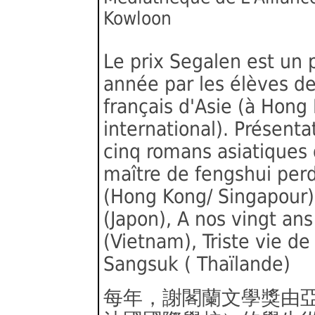
Kowloon
Le prix Segalen est un p
année par les élèves d
français d'Asie (à Hong 
international). Présenta
cinq romans asiatiques 
maître de fengshui perd 
(Hong Kong/ Singapour)
(Japon), A nos vingt a
(Vietnam), Triste vie de
Sangsuk ( Thaïlande)
每年，謝閣蘭文學獎由