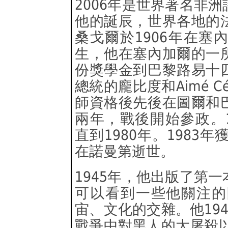
2006年是世界著名非
他的誕辰，世界各地的
桑戈爾於1906年在
生，他在塞內加爾的一
份獎學金到巴黎路易十
總統的龐比度和Aimé Cé
師資格後先後在圖爾和
兩年，戰後開始參政。
直到1980年。1983
在諾曼第逝世。
1945年，他出版了第
可以看到一些他關注的
宙、文化的交雜。他19
戰爭中對黑人的大屠殺以