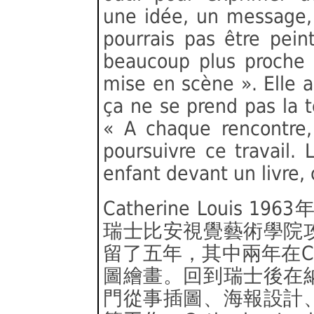
une idée, un message, 
pourrais pas être peintr
beaucoup plus proche 
mise en scène ». Elle 
ça ne se prend pas la tê
« A chaque rencontre,
poursuivre ce travail. 
enfant devant un livre,
Catherine Loui
瑞士比安視覺藝術學院
留了五年，其中兩年在Clau
圖繪畫。回到瑞士後在
門從事插圖、海報設計