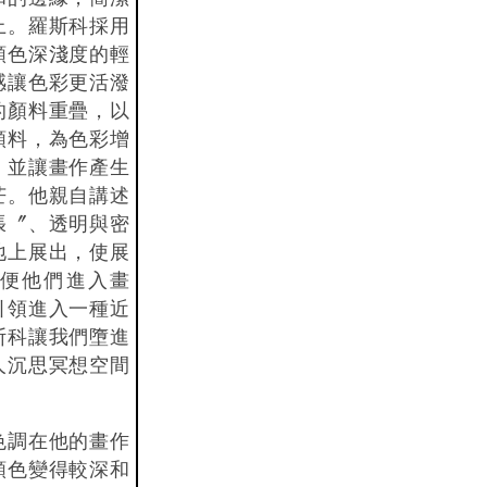
上。羅斯科採用
顏色深淺度的輕
感讓色彩更活潑
的顏料重疊，以
顏料，為色彩增
，並讓畫作產生
芒。他親自講述
張〞、透明與密
地上展出，使展
便他們進入畫
引領進入一種近
斯科讓我們墮進
人沉思冥想空間
色調在他的畫作
顏色變得較深和