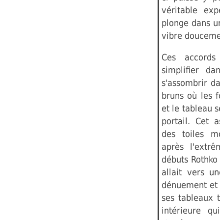
véritable exp
plonge dans u
vibre doucemen
Ces accords
simplifier da
s'assombrir d
bruns où les 
et le tableau 
portail. Cet 
des toiles m
après l'extrê
débuts Rothko 
allait vers u
dénuement et l
ses tableaux 
intérieure qu