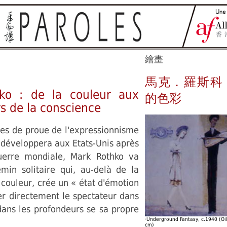
繪畫
馬克．羅斯科
ko : de la couleur aux
的色彩
s de la conscience
res de proue de l'expressionnisme
e développera aux Etats-Unis après
uerre mondiale, Mark Rothko va
in solitaire qui, au-delà de la
 couleur, crée un « état d'émotion
rer directement le spectateur dans
dans les profondeurs se sa propre
‧Underground Fantasy, c.1940 (Oi
cm)