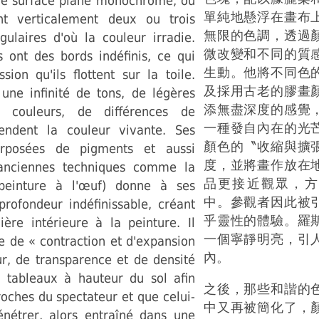
ne surface plane monochrome, où
單純地懸浮在畫布
nt verticalement deux ou trois
無限的色調，透過
gulaires d'où la couleur irradie.
微改變和不同的質
s ont des bords indéfinis, ce qui
生動。他將不同色
sion qu'ils flottent sur la toile.
及採用古老的膠畫
 une infinité de tons, de légères
添無盡深度的感覺
e couleurs, de différences de
一種發自內在的光
endent la couleur vivante. Ses
顏色的〝收縮與擴
rposées de pigments et aussi
度，並將畫作放在
 d'anciennes techniques comme la
品更接近觀眾，方
peinture à l'œuf) donne à ses
中。參觀者因此被
profondeur indéfinissable, créant
乎靈性的體驗。羅
ière intérieure à la peinture. Il
一個寧靜明亮，引
e de « contraction et d'expansion
內。
ur, de transparence et de densité
 tableaux à hauteur du sol afin
之後，那些和諧的
proches du spectateur et que celui-
中又再被簡化了，
énétrer, alors entraîné dans une