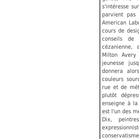
s'intéresse su
parvient pas
American Labo
cours de desi
conseils de
cézanienne, 
Milton Avery
jeunesse jus
donnera alors
couleurs sour
rue et de mét
plutôt dépres
enseigne à la
est l'un des 
Dix, peintr
expressionnis
conservatis