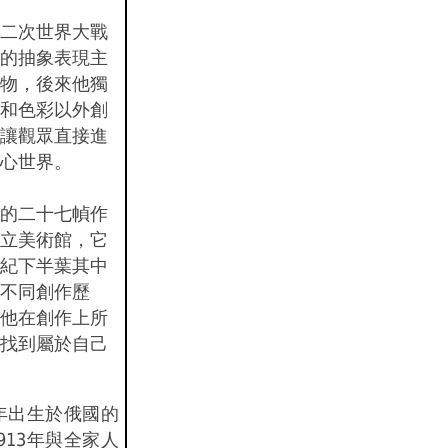
二次世界大戰
的抽象表現主
物，後來他獨
和色彩以外創
讓觀眾直接進
心世界。
的二十七幀作
立美術館，它
紀下半葉其中
不同創作歷
他在創作上所
找到屬於自己
3年出生於俄國的
913年與全家人