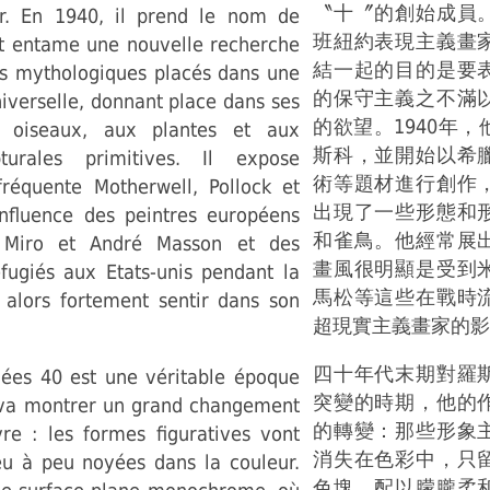
〝十〞的創始成員
r. En 1940, il prend le nom de
班紐約表現主義畫
t entame une nouvelle recherche
結一起的目的是要
s mythologiques placés dans une
的保守主義之不滿
iverselle, donnant place dans ses
的欲望。1940年
 oiseaux, aux plantes et aux
斯科，並開始以希
turales primitives. Il expose
術等題材進行創作
réquente Motherwell, Pollock et
出現了一些形態和
influence des peintres européens
和雀鳥。他經常展
Miro et André Masson et des
畫風很明顯是受到
éfugiés aux Etats-unis pendant la
馬松等這些在戰時
t alors fortement sentir dans son
超現實主義畫家的影
四十年代末期對羅
nées 40 est une véritable époque
突變的時期，他的
 va montrer un grand changement
的轉變：那些形象
e : les formes figuratives vont
消失在色彩中，只
peu à peu noyées dans la couleur.
色塊，配以朦朧柔