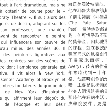
移居美國波特蘭市。1
rtout à l'art dramatique, mais ne
他在耶魯大學攻讀
 à obtenir de bourse pour le «
了前衛雜誌《耶魯
raty Theatre ». Il suit alors des
(The Yale Satu
gn et de dessin, adoptant sur les
Pest)，當時他對
 son professeur, une manière
趣，但可惜爭取不
avant de rencontrer le peintre
的獎學金。因此他
 qui influencera son œuvre de
的課程，並在教授
qu'au milieu des années 30. Il
種塞尚式的風格創
 des peintures figuratives aux
了畫家米爾頓．艾弗
des, centrées sur des scènes de
Avery)，後者的
ro dont l'ambiance générale est
年青時代到三十年
sive. Il vit alors à New York,
格。他當時創作的
 Center Academy of Brooklyn et
暗，主要是以街頭
membres fondateurs du groupe des
些令人消沉沮喪的
es de New York d'inspiration
那時他在紐約生活
te qui affirment leur dégoût du
央學院授課，更是
me de l'époque et leur désir