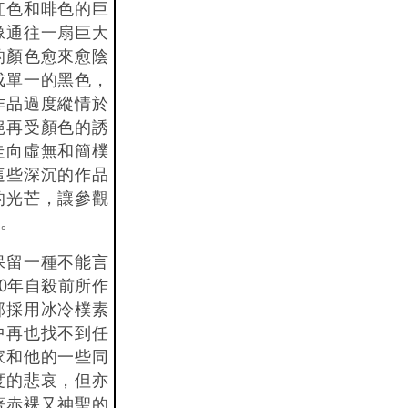
紅色和啡色的巨
像通往一扇巨大
的顏色愈來愈陰
成單一的黑色，
作品過度縱情於
絕再受顏色的誘
走向虛無和簡樸
這些深沉的作品
的光芒，讓參觀
。
保留一種不能言
70年自殺前所作
部採用冰冷樸素
中再也找不到任
家和他的一些同
度的悲哀，但亦
著赤裸又神聖的