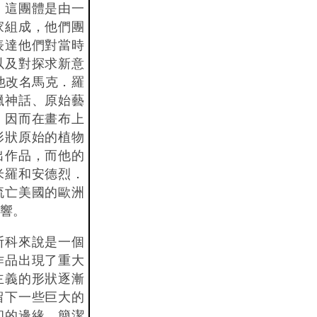
。這團體是由一
家組成，他們團
表達他們對當時
以及對探求新意
，他改名馬克．羅
臘神話、原始藝
，因而在畫布上
形狀原始的植物
出作品，而他的
米羅和安德烈．
流亡美國的歐洲
響。
斯科來說是一個
作品出現了重大
主義的形狀逐漸
留下一些巨大的
和的邊緣，簡潔