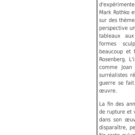
d'expérimente
Mark Rothko e
sur des thème
perspective un
tableaux aux
formes sculp
beaucoup et f
Rosenberg. L'
comme Joan 
surréalistes r
guerre se fai
œuvre.
La fin des an
de rupture et
dans son œuvr
disparaître, 