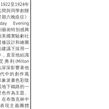
922至1924年
其間與同學創辦
星期六晚疫症》
rday Evening
戲劇藝術特別感興
到美國實驗劇社
選修設計和繪圖
的建議下採用一
作，直至他結識
利(Milton
作品深深影響著他
代中的創作風
形象派畫色彩陰
或地下鐵路的一
景色作為主題。
，在布魯克林中
表現主義團體