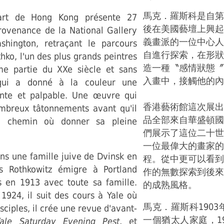
馬克．羅斯科是自第
art de Hong Kong présente 27
後在美國藝壇上興起
rovenance de la National Gallery
義畫派的一位中心人
hington, retraçant le parcours
自進行探索，在形狀
thko, l'un des plus grands peintres
造一種〝感情狀態〞
e partie du XXe siècle et sans
入畫中，接觸他的內
qui a donné à la couleur une
nte et palpable. Une œuvre qui
香港藝術館這次展出
breux tâtonnements avant qu'il
品全部來自華盛頓國
n chemin où donner sa pleine
們展示了這位二十世
一位最偉大的畫家的
ns une famille juive de Dvinsk en
程。從中更可以看到
s Rothkowitz émigre à Portland
作的無數探索到後來
s en 1913 avec toute sa famille.
的成熟風格。
1924, il suit des cours à Yale où
馬克．羅斯科190
sciples, il crée une revue d'avant-
一個猶太人家庭，1
ale Saturday Evening Pest
, et