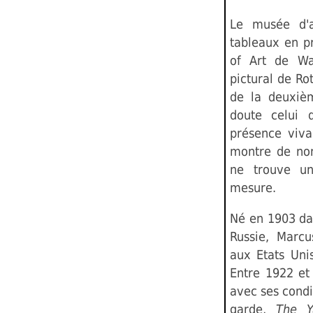
Le musée d'
tableaux en p
of Art de Was
pictural de Ro
de la deuxièm
doute celui 
présence viva
montre de nom
ne trouve u
mesure.
Né en 1903 da
Russie, Marcu
aux Etats Uni
Entre 1922 et 
avec ses condi
garde,
The Y