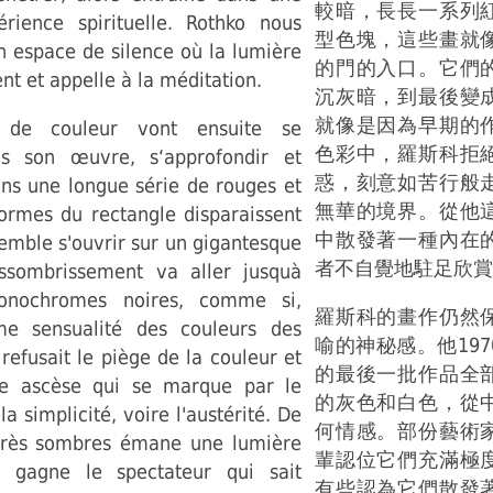
較暗，長長一系列
érience spirituelle. Rothko nous
型色塊，這些畫就
n espace de silence où la lumière
的門的入口。它們
t et appelle à la méditation.
沉灰暗，到最後變
就像是因為早期的
 de couleur vont ensuite se
色彩中，羅斯科拒
ns son œuvre, s‘approfondir et
惑，刻意如苦行般
ans une longue série de rouges et
無華的境界。從他
formes du rectangle disparaissent
中散發著一種內在
semble s'ouvrir sur un gigantesque
者不自覺地駐足欣賞
assombrissement va aller jusquà
onochromes noires, comme si,
羅斯科的畫作仍然
me sensualité des couleurs des
喻的神秘感。他19
refusait le piège de la couleur et
的最後一批作品全
ne ascèse qui se marque par le
的灰色和白色，從
a simplicité, voire l'austérité. De
何情感。部份藝術
très sombres émane une lumière
輩認位它們充滿極
i gagne le spectateur qui sait
有些認為它們散發