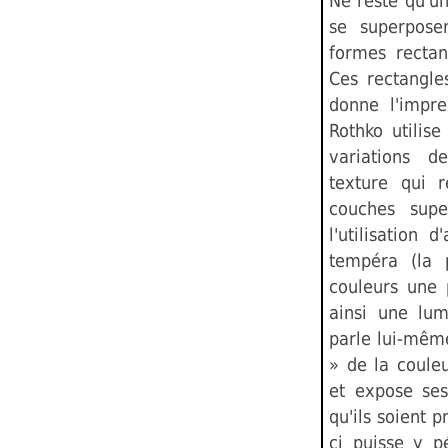
Ne reste qu'u
se superpose
formes rectan
Ces rectangle
donne l'impres
Rothko utilise
variations d
texture qui r
couches supe
l'utilisation
tempéra (la 
couleurs une 
ainsi une lum
parle lui-mêm
» de la coule
et expose ses
qu'ils soient 
ci puisse y p