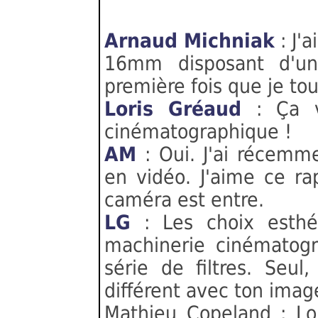
Arnaud Michniak
: J'
16mm disposant d'une
première fois que je tou
Loris Gréaud
: Ça v
cinématographique !
AM
: Oui. J'ai récemme
en vidéo. J'aime ce ra
caméra est entre.
LG
: Les choix esthét
machinerie cinématogr
série de filtres. Seul
différent avec ton imag
Mathieu Copeland : Lor