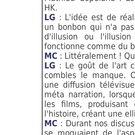
HK.
LG
: L'idée est de réal
un bonbon qui n'a pas
d'illusion ou l'illus
fonctionne comme du bo
MC
: Littéralement ! Qui
LG
: Le goût de l'art c
combles le manque. On
une diffusion télévisue
méta narration, lorsq
les films, produisant 
l'histoire, créant une ell
MC
: Durant nos discuss
se moquaient de l'asp