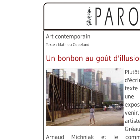
Art contemporain
Texte : Mathieu Copeland
Un bonbon au goût d'illusio
Plut
d'écr
text
une
expos
veni
artist
Gréau
Arnaud Michniak et le commi