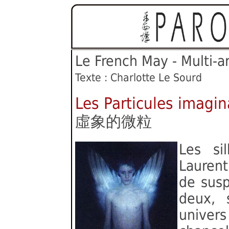
Le French May - Mult
Texte : Charlotte Le Sourd
Les Particules imagin
虛象的微粒
Les si
Laurent
de susp
deux, 
univer