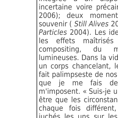
incertaine voire préc
2006); deux moments 
souvenir (
Still Alives
20
Particles
2004). Les id
les effets maîtrisé
compositing, du m
lumineuses. Dans la v
un corps chancelant, l
fait palimpseste de nos
que je me fais de 
m'imposent. « Suis-je
être que les circonsta
chaque fois différen
juchés les uns sur le