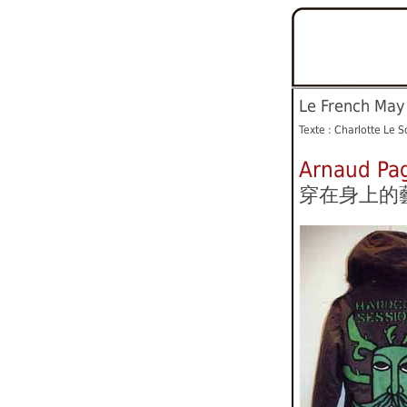
Le French May
Texte : Charlotte Le 
Arnaud Pag
穿在身上的