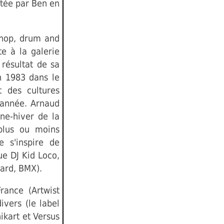
ntée par Ben en
p hop, drum and
te à la galerie
 résultat de sa
n 1983 dans le
t des cultures
n année. Arnaud
ne-hiver de la
plus ou moins
e s'inspire de
ue DJ Kid Loco,
oard, BMX).
rance (Artwist
ivers (le label
ikart et Versus