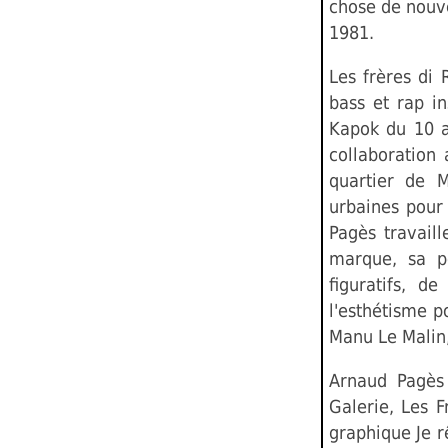
chose de nouve
1981.
Les frères di 
bass et rap in
Kapok du 10 au
collaboration
quartier de M
urbaines pour 
Pagès travail
marque, sa p
figuratifs, d
l'esthétisme p
Manu Le Malin,
Arnaud Pagès 
Galerie, Les F
graphique Je r