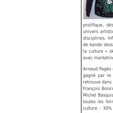
prolifique, dé
univers artist
disciplines. I
de bande dessi
la culture « s
avec marketin
Arnaud Pagès 
gagné par le 
retrouve dans
François Bois
Michel Basquia
toutes les for
culture - 30%