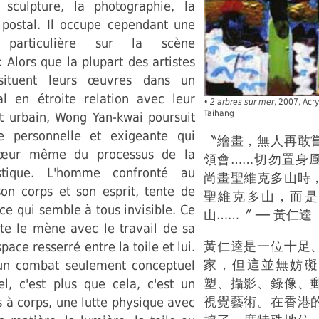
sculpture, la photographie, la
t postal. Il occupe cependant une
 particulière sur la scène
 Alors que la plupart des artistes
situent leurs œuvres dans un
al en étroite relation avec leur
•
2 arbres sur mer
, 2007, Acr
Taihang
 urbain, Wong Yan-kwai poursuit
e personnelle et exigeante qui
〝繪畫，無人再敢
 cœur même du processus de la
領會……切勿置身
istique. L'homme confronté au
尚畫聖維克多山時
n corps et son esprit, tente de
聖維克多山，而是
 ce qui semble à tous invisible. Ce
山……〞 ── 黃仁逵
ste le mène avec le travail de sa
黃仁逵是一位十足
pace resserré entre la toile et lui.
家，但這並無妨礙
un combat seulement conceptuel
塑、攝影、錄像、
el, c'est plus que cela, c'est un
視覺藝術。在香港
s à corps, une lutte physique avec