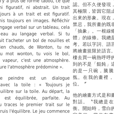
n'y a plus de forme tabou, ce que
認。但不久便發現
ni figuratif, ni abstrait. Un trait
其極限，皆因它阻
ours à un trait et est figuratif.
出來的形象。現在
his toujours en images. Réfléchir
禁忌，我所畫的既
ngage verbal sur un tableau, cela
「抽象」。一根線
bleau au langage verbal. Si tu
體」的線條。我總
it t'acheter un bol de nouilles et
考。若以字詞、語
bien chauds, de Wonton, tu ne
將繪畫規限於語言
u mot wonton, tu vois le bol,
樓去買一碗熱呼呼
 vapeur, c'est une atmosphère.
到的不是「餛飩」
ure l'atmosphère prédomine ».
的是一只碗，騰騰
氛。在我的畫裡，
e peindre est un dialogue
位。〞
 avec la toile : « Toujours je
ilibre sur la toile. Au départ, la
他的繪畫方式是和
e est équilibrée, parfaite. Au
對話。〝我總是在
traces le premier trait sur le
衡。開始時，雪白
truis l'équilibre. Le jeu commence