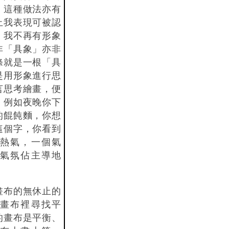
，這種做法亦有
止我表現可被認
，我不再有形象
非「具象」亦非
條就是一根「具
是用形象進行思
言思考繪畫，便
。例如夜晚你下
的餛飩麵，你想
這個字，你看到
熱氣，一個氣
氣氛佔主導地
畫布的無休止的
畫布裡尋找平
的畫布是平衡、