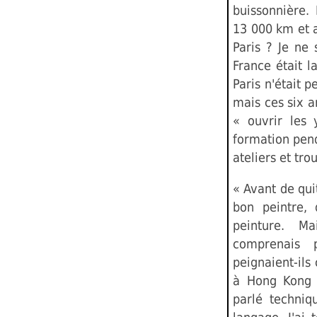
buissonnière. 
13 000 km et al
Paris ? Je ne 
France était l
Paris n'était p
mais ces six an
« ouvrir les
formation pend
ateliers et tr
« Avant de qui
bon peintre, 
peinture. M
comprenais 
peignaient-il
à Hong Kong à
parlé techniq