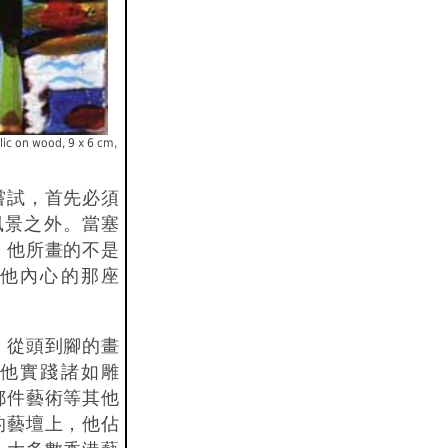
ylic on wood, 9 x 6 cm,
嘗試，首先必須
風景之外。當塞
，他所畫的不是
他內心的那座
、從頭到腳的畫
他實踐諸如雕
郵件藝術等其他
的藝壇上，他佔