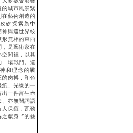
。大多數香港藝
遭的城市風景緊
則在藝術創造的
孜矻探索為中
精神與這世界較
無形無相的東西
鬥，是藝術家在
小空間裡，以其
的一場戰鬥。這
神和理念的戰
正的肉搏，和色
畫紙、光線的一
育出一件富生命
念、亦無關詞語
詩人保羅．瓦勒
為之獻身〞的藝