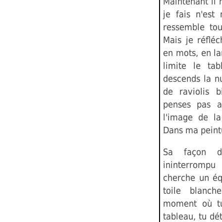
Maintenant il 
je fais n'est 
ressemble touj
Mais je réfléc
en mots, en la
limite le ta
descends la nu
de raviolis 
penses pas a
l'image de la
Dans ma peint
Sa façon d
ininterrompu
cherche un équ
toile blanch
moment où tu 
tableau, tu dé