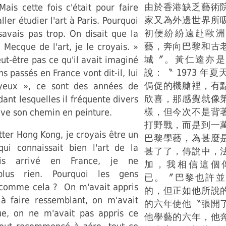
由於香港缺乏藝術
Mais cette fois c'était pour faire
家又為外邊世界所
ler étudier l'art à Paris. Pourquoi
初便紛紛遠赴歐洲
savais pas trop. On disait que la
藝，奔向巴黎和古
a Mecque de l'art, je le croyais. »
城〞。黃仁逵亦是
eut-être pas ce qu'il avait imaginé
說：〝 1973 年
s passés en France vont dit-il, lui
侷促的機艙裡，有
 yeux », ce sont des années de
欣喜，那感覺就像
ant lesquelles il fréquente divers
樣，但今次不是背
ouve son chemin en peinture.
打野戰，而是到一
tter Hong Kong, je croyais être un
巴黎學藝，為甚麼
qui connaissait bien l'art de la
甚了了，傳說中，
ais arrivé en France, je ne
加，我相信這個
plus rien. Pourquoi les gens
已。〞巴黎也許並
s comme cela ? On m'avait appris
的，但正如他所說
 faire ressemblant, on m'avait
的六年使他〝張開
ue, on ne m'avait pas appris ce
他學藝的六年，他