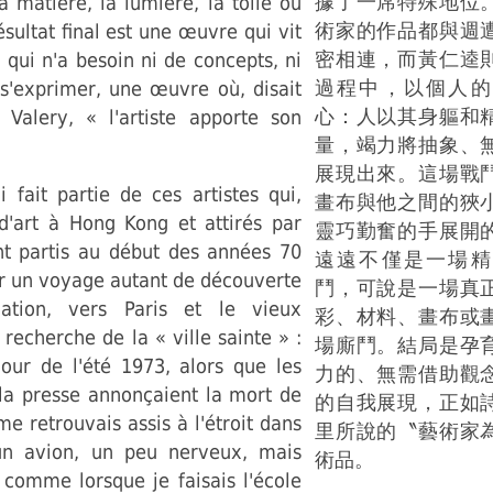
據了一席特殊地位
la matière, la lumière, la toile ou
術家的作品都與週
ésultat final est une œuvre qui vit
密相連，而黃仁逵
qui n'a besoin ni de concepts, ni
過程中，以個人的
s'exprimer, une œuvre où, disait
心：人以其身軀和
 Valery, « l'artiste apporte son
量，竭力將抽象、
展現出來。這場戰
 fait partie de ces artistes qui,
畫布與他之間的狹
 d'art à Hong Kong et attirés par
靈巧勤奮的手展開
ont partis au début des années 70
遠遠不僅是一場精
r un voyage autant de découverte
鬥，可說是一場真
tion, vers Paris et le vieux
彩、材料、畫布或
 recherche de la « ville sainte » :
場廝鬥。結局是孕
jour de l'été 1973, alors que les
力的、無需借助觀
 la presse annonçaient la mort de
的自我展現，正如
me retrouvais assis à l'étroit dans
里所說的〝藝術家
'un avion, un peu nerveux, mais
術品。
 comme lorsque je faisais l'école