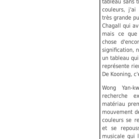
tableau sans ti
couleurs, j'ai
très grande pu
Chagall qui av
mais ce que j
chose d'enco
signification, 
un tableau qui
représente rie
De Kooning, c'é
Wong Yan-kw
recherche e
matériau prem
mouvement de 
couleurs se re
et se repous
musicale qui 