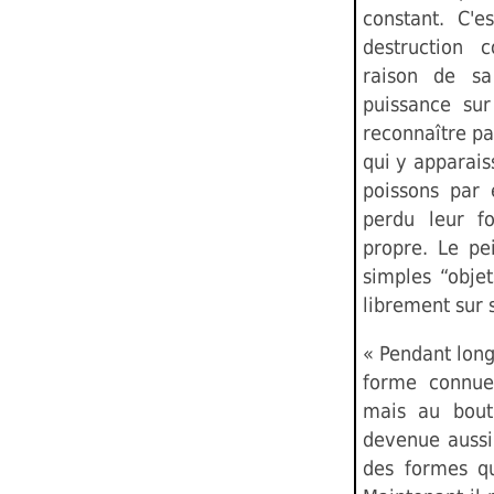
constant. C'e
destruction 
raison de sa
puissance sur
reconnaître p
qui y apparais
poissons par 
perdu leur fo
propre. Le pe
simples “objet
librement sur s
« Pendant longt
forme connue 
mais au bout
devenue aussi 
des formes qu