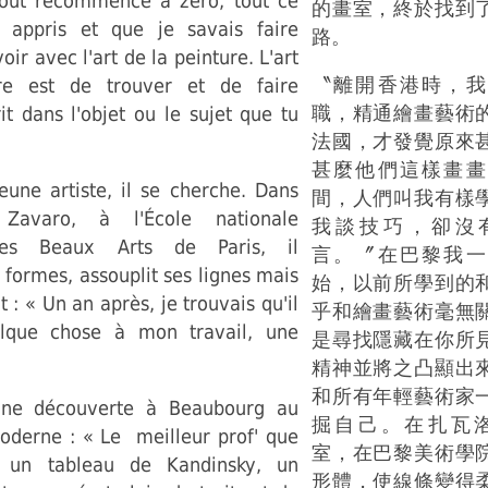
 tout recommencé à zéro, tout ce
的畫室，終於找到
 appris et que je savais faire
路。
voir avec l'art de la peinture. L'art
〝離開香港時，我
re est de trouver et de faire
職，精通繪畫藝術
rit dans l'objet ou le sujet que tu
法國，才發覺原來
甚麼他們這樣畫畫
une artiste, il se cherche. Dans
間，人們叫我有樣
 Zavaro, à l'École nationale
我談技巧，卻沒
des Beaux Arts de Paris, il
言。〞在巴黎我一
 formes, assouplit ses lignes mais
始，以前所學到的
it : « Un an après, je trouvais qu'il
乎和繪畫藝術毫無
lque chose à mon travail, une
是尋找隱藏在你所
精神並將之凸顯出
和所有年輕藝術家
 une découverte à Beaubourg au
掘自己。在扎瓦洛 (Z
oderne : « Le meilleur prof' que
室，在巴黎美術學
st un tableau de Kandinsky, un
形體，使線條變得