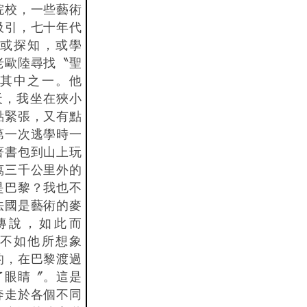
院校，一些藝術
吸引，七十年代
或探知，或學
老歐陸尋找〝聖
其中之一。他
夏天，我坐在狹小
點緊張，又有點
第一次逃學時一
著書包到山上玩
萬三千公里外的
是巴黎？我也不
法國是藝術的麥
傳說，如此而
不如他所想象
的，在巴黎渡過
了眼睛〞。這是
奔走於各個不同