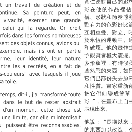
黃仁逵對自己的追
st un travail de création et de
彩在他的作品裡佔
continue. Sa peinture peut, en
構、形狀和節奏感
 vivacité, exercer une grande
艷有力的色彩好比
 celui qui la regarde. On croit
互相重疊、對立、
arfois dans les formes nombreuses
於永恆的運動中。
sent des objets connus, avions ou
和破壞。他的畫作
exemple, mais ils ont en partie
予觀賞者極大震撼
rme, leur identité, leur nature
多形象裡，有時候
intre les a recréés, en a fait de
些熟悉的東西，如
s-couleurs” avec lesquels il joue
它們已部份失去原
a toile.
和性質。畫家重新
把它們幻變成簡單〝
emps, dit-il, j'ai transformé toute
彩〞，在畫布上自
dans le but de rester abstrait
表現出來。
 d'un moment, cette chose est
une limite, car elle m'interdisait
他說：〝長期以來
i puissent être reconnaissables.
的東西加以改造，