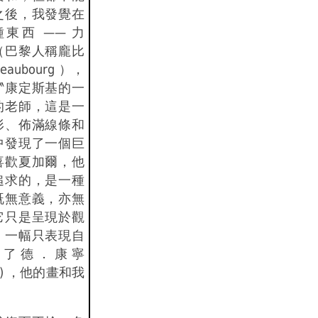
之後，我發覺在
東西 —— 力
（巴黎人稱龐比
ubourg ），
〝康定斯基的一
的老師，這是一
形、佈滿線條和
中發現了一個巨
喜歡夏加爾，他
追求的，是一種
既無意義，亦無
它只是呈現於觀
，一幅只表現自
現了德．康寧
ning) ，他的畫和我