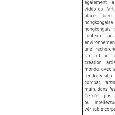
également la 
vidéo ou l'ar
place bien
hongkongaise :
hongkongais 
contexte soci
environnement
une recherch
s'inscrit au
création art
monde avec so
rendre visible
combat, l'arti
main, dans l'es
Ce n'est pas 
ou intellectu
véritable corp