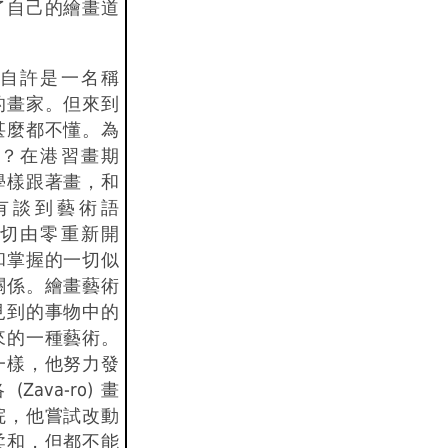
了自己的繪畫道
自許是一名稱
的畫家。但來到
甚麼都不懂。為
？在港習畫期
學樣跟著畫，和
有談到藝術語
切由零重新開
和掌握的一切似
關係。繪畫藝術
見到的事物中的
來的一種藝術。
一樣，他努力發
ava-ro) 畫
院，他嘗試改動
柔和，但都不能