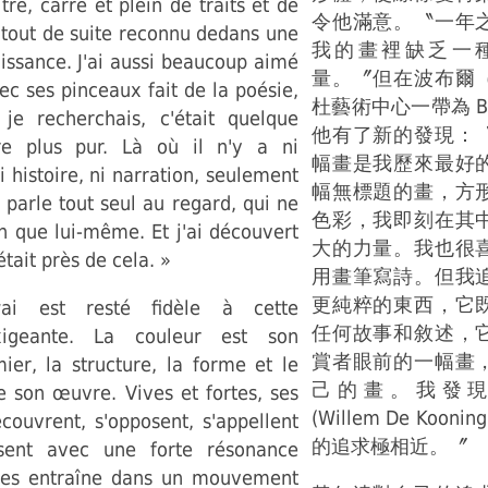
tre, carré et plein de traits et de
令他滿意。〝一年
 tout de suite reconnu dedans une
我的畫裡缺乏一種
issance. J'ai aussi beaucoup aimé
量。〞但在波布爾
ec ses pinceaux fait de la poésie,
杜藝術中心一帶為 Bea
e recherchais, c'était quelque
他有了新的發現：
re plus pur. Là où il n'y a ni
幅畫是我歷來最好
ni histoire, ni narration, seulement
幅無標題的畫，方
 parle tout seul au regard, qui ne
色彩，我即刻在其
n que lui-même. Et j'ai découvert
大的力量。我也很
tait près de cela. »
用畫筆寫詩。但我
更純粹的東西，它
ai est resté fidèle à cette
任何故事和敘述，
xigeante. La couleur est son
賞者眼前的一幅畫
ier, la structure, la forme et le
己的畫。我發
son œuvre. Vives et fortes, ses
(Willem De Koo
couvrent, s'opposent, s'appellent
的追求極相近。〞
sent avec une forte résonance
les entraîne dans un mouvement