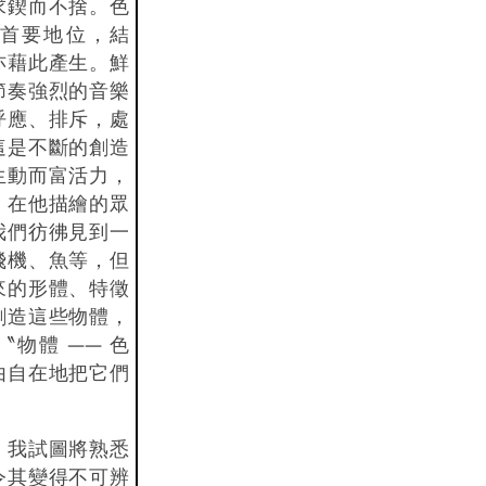
求鍥而不捨。色
首要地位，結
亦藉此產生。鮮
節奏強烈的音樂
呼應、排斥，處
這是不斷的創造
生動而富活力，
。在他描繪的眾
我們彷彿見到一
飛機、魚等，但
來的形體、特徵
創造這些物體，
物體 —— 色
由自在地把它們
，我試圖將熟悉
令其變得不可辨