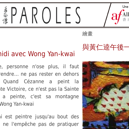
繪畫
與黃仁逵午後
idi avec Wong Yan-kwai
, personne n'ose plus, il faut
endre… ne pas rester en dehors
. Quand Cézanne a peint la
e Victoire, ce n'est pas la Sainte
il a peinte, c'est sa montagne
 Wong Yan-kwai
 est peintre jusqu'au bout des
i ne l'empêche pas de pratiquer