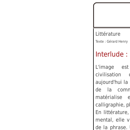
Littérature
Texte : Gérard Henry
Interlude :
L'image es
civilisation
aujourd'hui l
de la commu
matérialise 
calligraphie, p
En littérature
mental, elle 
de la phrase.