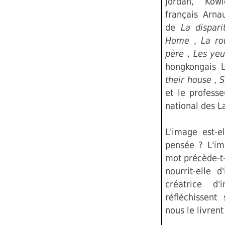
Jordan, Kowl
français Arn
de
La dispar
Home
,
La r
père
,
Les ye
hongkongais 
their house
,
S
et le professe
national des La
L'image est-e
pensée ? L'im
mot précède-t-i
nourrit-elle 
créatrice d'i
réfléchissent
nous le livrent