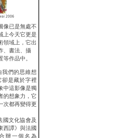
kwai 2006
圖像已是無處不
域上今天它更是
術領域上，它出
作、書法、攝
置等作品中。
 由我們的思維想
 它卻是藏於字裡
象中這影像是獨
者的想象力，它
一次都再變得更
港法國文化協會及
東西譚》與法國
合辦一個名為