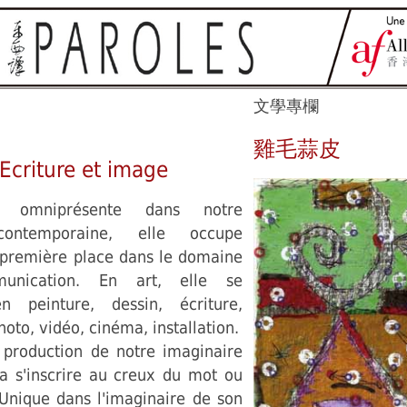
文學專欄
雞毛蒜皮
 Ecriture et image
t omniprésente dans notre
 contemporaine, elle occupe
a première place dans le domaine
nication. En art, elle se
en peinture, dessin, écriture,
hoto, vidéo, cinéma, installation.
, production de notre imaginaire
va s'inscrire au creux du mot ou
 Unique dans l'imaginaire de son