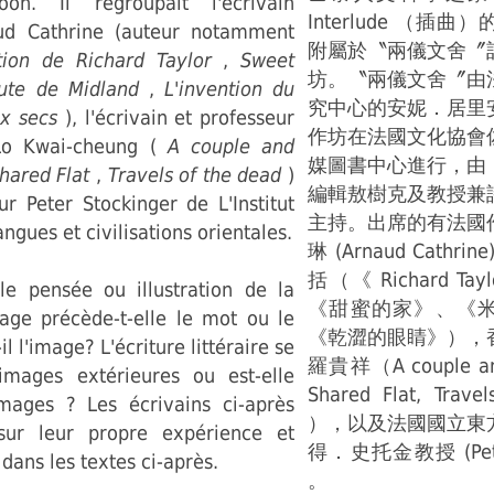
oon. Il regroupait l'écrivain
Interlude （插
aud Cathrine (auteur notamment
附屬於〝兩儀文舍〞
ition de Richard Taylor
,
Sweet
坊。〝兩儀文舍〞由
oute de Midland
,
L'invention du
究中心的安妮．居里
ux secs
), l'écrivain et professeur
作坊在法國文化協會
Lo Kwai-cheung (
A couple and
媒圖書中心進行，由
hared Flat
,
Travels of the dead
)
編輯敖樹克及教授兼
ur Peter Stockinger de L'Institut
主持。出席的有法國
ngues et civilisations orientales.
琳 (Arnaud Cathr
括（《 Richard Ta
lle pensée ou illustration de la
《甜蜜的家》、《
age précède-t-elle le mot ou le
《乾澀的眼睛》），
l l'image? L'écriture littéraire se
羅貴祥（A couple and 
d'images extérieures ou est-elle
Shared Flat, Trave
mages ? Les écrivains ci-après
），以及法國國立東
 sur leur propre expérience et
得．史托金教授 (Peter 
 dans les textes ci-après.
。