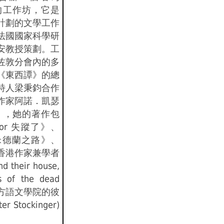
曲）的工作坊，它是
計劃的文學工作
法國國家科學研
安教授策劃。工
佐敦分會內的多
《東西譚》的總
詩人梁秉鈞合作
作家阿諾．凱瑟
ine) ，她的著作包
ylor 失蹤了》、
米德蘭之路》、
香港作家兼學者
their house,
ls of the dead
方語文學院的彼
Stockinger)