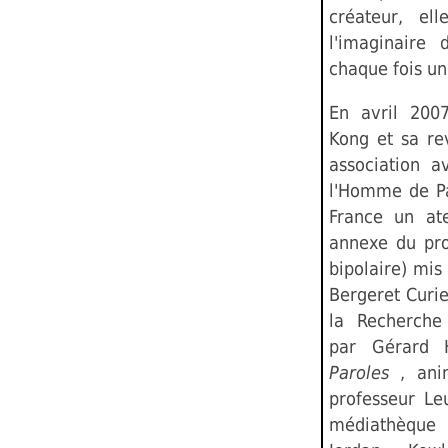
créateur, ell
l'imaginaire
chaque fois un
En avril 2007
Kong et sa re
association 
l'Homme de Pa
France un atel
annexe du pro
bipolaire) mis
Bergeret Curie
la Recherche 
par Gérard 
Paroles
, ani
professeur Le
médiathèque 