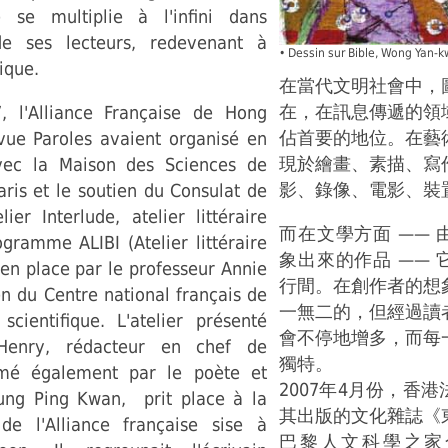
e se multiplie à l'infini dans
 de ses lecteurs, redevenant à
• Dessin sur Bible, Wong Yan-
ique.
在當代文明社會中，
在，在訊息傳遞的領
, l'Alliance Française de Hong
佔首要的地位。在藝
vue Paroles avaient organisé en
現於繪畫、素描、寫
avec la Maison des Sciences de
影、錄像、電影、裝
ris et le soutien du Consulat de
ier Interlude, atelier littéraire
而在文學方面 ——
gramme ALIBI (Atelier littéraire
象出來的作品 ——
 en place par le professeur Annie
行間。在創作者的想
n du Centre national français de
一無二的，但經過讀
scientifique. L'atelier présenté
會不停地增多，而每
Henry, rédacteur en chef de
獨特。
mé également par le poète et
2007年4月份，香
ung Ping Kwan, prit place à la
其出版的文化雜誌《
de l'Alliance française sise à
巴黎人文科學之家