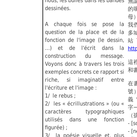
nous, les bulles dans les bandes
無
dessinées.
的
母
A chaque fois se pose la
我
question de la place et de la
多城
fonction de l'image (le dessin,
站
…) et de l'écrit dans la
htt
construction du message.
這
Voyons donc à travers les trois
和
exemples concrets ce rapport si
riche, si imaginatif entre
在
l'écriture et l'image :
號
1/ le rebus ;
義
2/ les « écrillustrations » (ou «
字
caractères typographiques
（
utilisés dans une fonction
- 
figurée) ;
- 
3/ la poésie visuelle et, plus