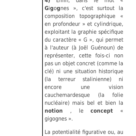
4)
Enfin, dans le mot «
G
i
g
o
g
nes », c'est surtout la
composition topographique «
en profondeur » et cylindrique,
exploitant la graphie spécifique
du caractère « G », qui permet
à l'auteur (à Joël Guénoun) de
représenter, cette fois-ci non
pas un objet concret (comme la
clé) ni une situation historique
(la terreur stalinienne) ni
encore une vision
cauchemardesque (la folie
nucléaire) mais bel et bien la
notion
, le
concept
«
gigognes ».
La potentialité figurative ou, au