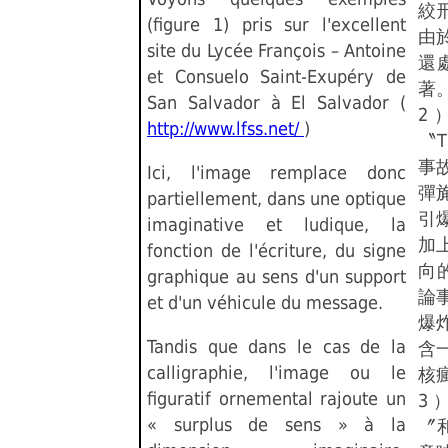
絞
(figure 1) pris sur l'excellent
由
site du Lycée François – Antoine
還
et Consuelo Saint-Exupéry de
著
San Salvador à El Salvador (
2
http://www.lfss.net/
)
〝T
事
Ici, l'image remplace donc
彈
partiellement, dans une optique
引
imaginative et ludique, la
加
fonction de l'écriture, du signe
向
graphique au sens d'un support
論
et d'un véhicule du message.
爆
Tandis que dans le cas de la
含
calligraphie, l'image ou le
核
figuratif ornemental rajoute un
3 
« surplus de sens » à la
〞