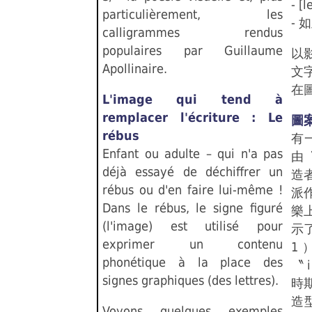
- 
particulièrement, les
- 
calligrammes rendus
populaires par Guillaume
以
Apollinaire.
文
在
L'image qui tend à
remplacer l'écriture : Le
圖
rébus
有
Enfant ou adulte – qui n'a pas
由
déjà essayé de déchiffrer un
造
rébus ou d'en faire lui-même !
派
Dans le rébus, le signe figuré
樂上
(l'image) est utilisé pour
示
exprimer un contenu
1 
phonétique à la place des
〝
signes graphiques (des lettres).
時期
造
Voyons quelques exemples