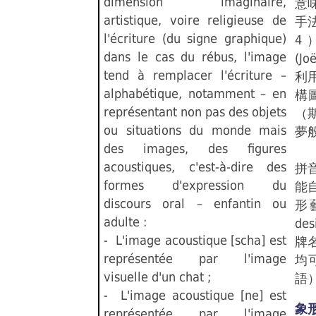
dimension imaginaire,
意
artistique, voire religieuse de
手
l'écriture (du signe graphique)
4
dans le cas du rébus, l'image
(J
tend à remplacer l'écriture –
利
alphabétique, notamment – en
構
représentant non pas des objets
（
ou situations du monde mais
夢
des images, des figures
真
acoustiques, c'est-à-dire des
拼
formes d'expression du
能
discours oral – enfantin ou
形
adulte :
d
- L'image acoustique [scha] est
牌
représentée par l'image
均
visuelle d'un chat ;
語
- L'image acoustique [ne] est
象
représentée par l'image