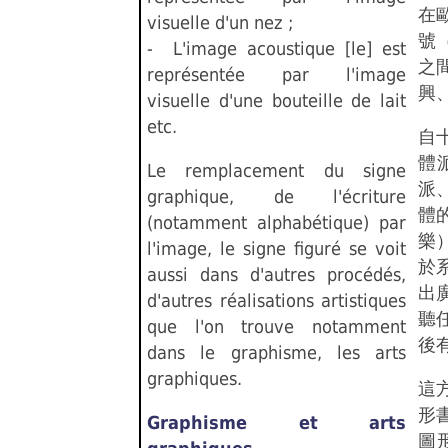
在
visuelle d'un nez ;
號
- L'image acoustique [le] est
之
représentée par l'image
興
visuelle d'une bouteille de lait
etc.
自
體
Le remplacement du signe
派
graphique, de l'écriture
體
(notamment alphabétique) par
樂
l'image, le signe figuré se voit
於
aussi dans d'autres procédés,
出
d'autres réalisations artistiques
聽
que l'on trouve notamment
後
dans le graphisme, les arts
graphiques.
這
形書
Graphisme et arts
圖形