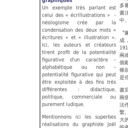
graphiques
多爾
Un exemple très parlant est
書
celui des « écrillustrations » -
中
néologisme crée par la
condensation des deux mots «
〝
écritures » et « illustration ».
成
Ici, les auteurs et créateurs
1
tirent profit de la potentialité
兩
figurative d'un caractère –
個
alphabétique ou non –
條
potentialité figurative qui peut
是
être exploitée à des fins très
différentes : didactique,
書
politique, commerciale ou
兩
purement ludique.
法
繫
Mentionnons ici les superbes
大
réalisations du graphiste Joël
的