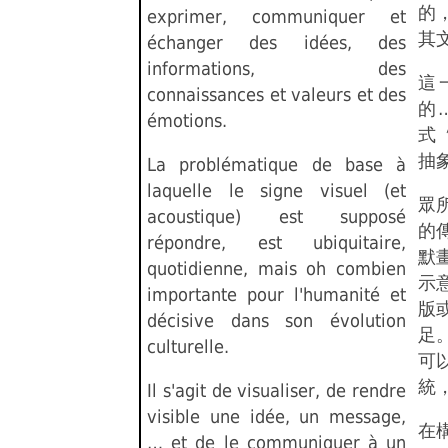
的
exprimer, communiquer et
其
échanger des idées, des
informations, des
這
connaissances et valeurs et des
的
émotions.
式
抽
La problématique de base à
laquelle le signe visuel (et
眾
acoustique) est supposé
的
répondre, est ubiquitaire,
默
quotidienne, mais oh combien
示
importante pour l'humanité et
版
décisive dans son évolution
足
culturelle.
可
統
Il s'agit de visualiser, de rendre
visible une idée, un message,
在
… et de le communiquer à un