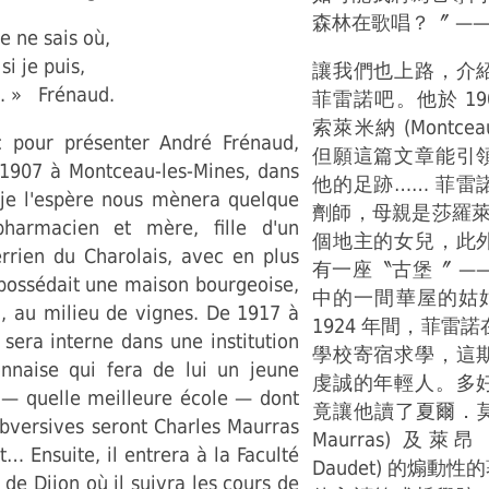
森林在歌唱？〞 ——
je ne sais où,
si je puis,
讓我們也上路，介
e. » Frénaud.
菲雷諾吧。他於 19
索萊米納 (Montceau-
 pour présenter André Frénaud,
但願這篇文章能引
 1907 à Montceau-les-Mines, dans
他的足跡…… 菲雷
i je l'espère nous mènera quelque
劑師，母親是莎羅萊 (Ch
harmacien et mère, fille d'un
個地主的女兒，此
errien du Charolais, avec en plus
有一座〝古堡〞 —
 possédait une maison bourgeoise,
中的一間華屋的姑姑。
», au milieu de vignes. De 1917 à
1924 年間，菲雷
sera interne dans une institution
學校寄宿求學，這
jonnaise qui fera de lui un jeune
虔誠的年輕人。多
 quelle meilleure école — dont
竟讓他讀了夏爾．莫拉斯
ubversives seront Charles Maurras
Maurras) 及萊昂
… Ensuite, il entrera à la Faculté
Daudet) 的煽動
 de Dijon où il suivra les cours de