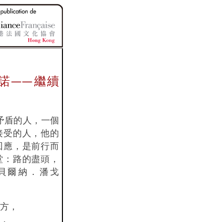
諾——繼續
矛盾的人，一個
接受的人，他的
回應，是前行而
堂：路的盡頭，
 貝爾納．潘戈
方，
，