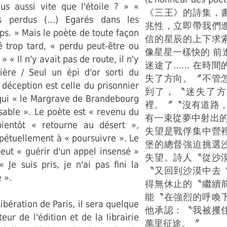
us aussi vite que l'étoile ? » «
《三王》的詩集，
 perdus (…) Egarés dans les
兆性，立即帶我們
s. » Mais le poète de toute façon
信的星辰的上下求
é trop tard, « perdu peut-être ou
像星星一樣快的 前
» « Il n'y avait pas de route, il n'y
迷途了…… 在時間
ère / Seul un épi d'or sorti du
失了方向。〞不管
 déception est celle du prisonnier
到了，〝迷失了方
 qui « le Margrave de Brandebourg
裡。〞〝沒有道路，
u sable ». Le poète est « revenu du
有一束從夢中射出的
ientôt « retourne au désert »,
失望是戰俘集中營
étuellement à « poursuivre ». Le
堡的總督強迫挑選
eut « guérir d'un appel insensé »
失望。詩人〝從沙
« Je suis pris, je n'ai pas fini la
〝又回到沙漠中去
 ».
得無休止的〝繼續
能〝在強烈的呼喚
ibération de Paris, il sera quelque
他承認：〝我被攫
eur de l'édition et de la librairie
萬里征途。〞