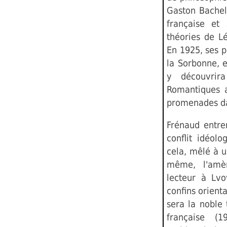
Gaston Bachela
française et 
théories de Lé
En 1925, ses pa
la Sorbonne, e
y découvrir
Romantiques a
promenades dan
Frénaud entre
conflit idéol
cela, mêlé à 
même, l'amèn
lecteur à Lvo
confins orient
sera la noble
française (1