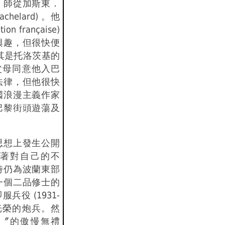
，師從加斯東．
achelard) 。他
n française)
興趣，但很快便
其是托洛茨基的
，父母同意他入巴
法律，但他很快
國浪漫主義作家
巴黎街頭遊蕩及
思想上發生公開
著對自己的不
時仍為波蘭東部
一個二品修士的
兵役 (1931-
名光榮的炮兵。然
〞的傲慢無禮