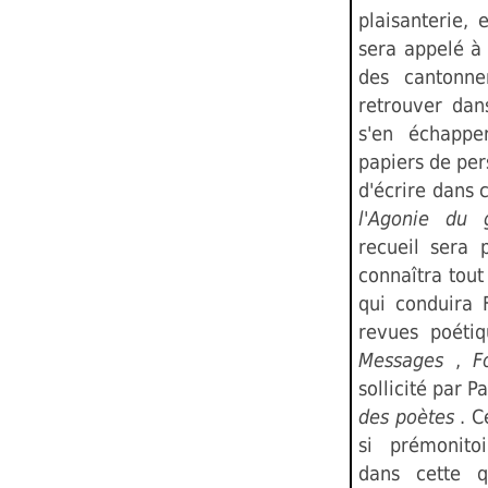
plaisanterie,
sera appelé à 
des cantonn
retrouver dan
s'en échapp
papiers de pers
d'écrire dans
l'Agonie du 
recueil sera 
connaîtra tout
qui conduira 
revues poétiq
Messages
,
F
sollicité par P
des poètes
. C
si prémonito
dans cette q