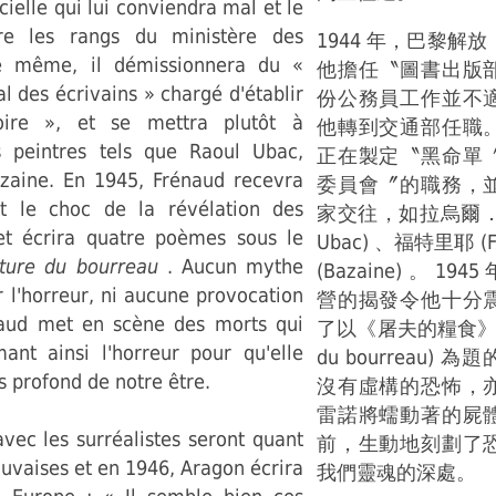
icielle qui lui conviendra mal et le
dre les rangs du ministère des
1944 年，巴黎解
De même, il démissionnera du «
他擔任〝圖書出版
l des écrivains » chargé d'établir
份公務員工作並不
oire », et se mettra plutôt à
他轉到交通部任職
s peintres tels que Raoul Ubac,
正在製定〝黑命單
azaine. En 1945, Frénaud recevra
委員會〞的職務，
t le choc de la révélation des
家交往，如拉烏爾．于
t écrira quatre poèmes sous le
Ubac) 、福特里耶 (F
iture du bourreau
. Aucun mythe
(Bazaine) 。 1
er l'horreur, ni aucune provocation
營的揭發令他十分
naud met en scène des morts qui
了以《屠夫的糧食》 (La
ant ainsi l'horreur pour qu'elle
du bourreau)
s profond de notre être.
沒有虛構的恐怖，
雷諾將蠕動著的屍
avec les surréalistes seront quant
前，生動地刻劃了
auvaises et en 1946, Aragon écrira
我們靈魂的深處。