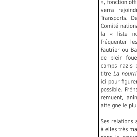
», fonction off
verra rejoin
Transports. 
Comité nationa
la « liste n
fréquenter le
Fautrier ou B
de plein foue
camps nazis e
titre
La nourr
ici pour figur
possible. Fré
remuent, anim
atteigne le plu
Ses relations 
à elles très m