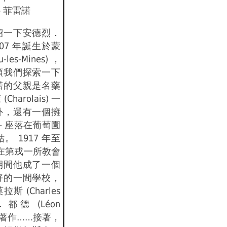
 菲雷諾
紹一下安德烈．
07 年誕生於蒙
les-Mines) ，
領我們探索一下
諾的父親是名藥
arolais) 一
外，還有一個擁
— 座落在葡萄園
 1917 年至
諾在第戎一所教會
期間他成了一個
好的一間學校，
 (Charles
．都德 (Léon
性的著作……接著，