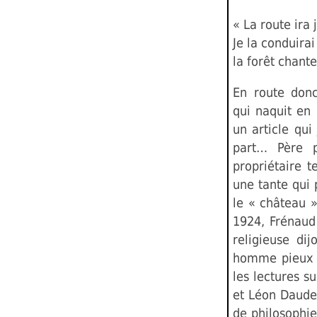
« La route ira 
Je la conduirai 
la forêt chant
En route donc
qui naquit en
un article qu
part… Père p
propriétaire t
une tante qui
le « château 
1924, Frénaud 
religieuse di
homme pieux —
les lectures s
et Léon Daudet
de philosophie