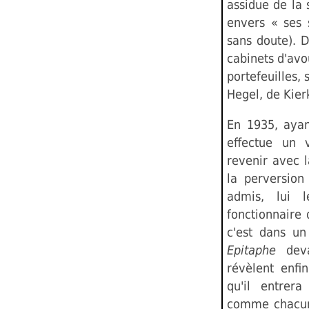
assidue de la 
envers « ses 
sans doute). D
cabinets d'avo
portefeuilles, 
Hegel, de Kier
En 1935, ayan
effectue un
revenir avec 
la perversion
admis, lui 
fonctionnaire 
c'est dans un
Epitaphe
dev
révèlent enfi
qu'il entrer
comme chacun l