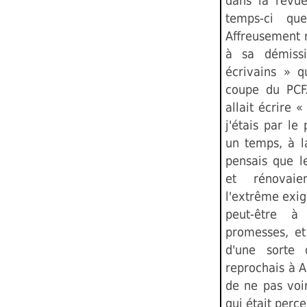
dans la revue
temps-ci qu
Affreusement 
à sa démiss
écrivains » q
coupe du PC
allait écrire 
j'étais par l
un temps, à l
pensais que le
et rénovaie
l'extrême exig
peut-être à
promesses, et
d'une sorte d
reprochais à 
de ne pas voi
qui était perce