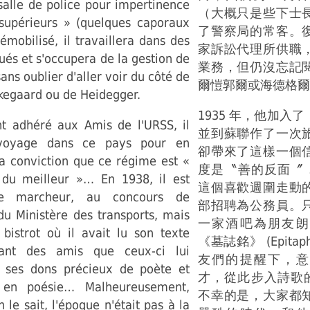
salle de police pour impertinence
（大概只是些下士
supérieurs » (quelques caporaux
了警察局的常客。
émobilisé, il travaillera dans des
家訴訟代理所供職
ués et s'occupera de la gestion de
業務，但仍沒忘記
sans oublier d'aller voir du côté de
爾愷郭爾或海德格爾
kegaard ou de Heidegger.
1935 年，他加入
t adhéré aux Amis de l'URSS, il
並到蘇聯作了一次
 voyage dans ce pays pour en
卻帶來了這樣一個
la conviction que ce régime est «
度是〝善的反面〞 …
 du meilleur »… En 1938, il est
這個喜歡週圍走動
le marcheur, au concours de
部招聘為公務員。
du Ministère des transports, mais
一家酒吧為朋友朗
 bistrot où il avait lu son texte
《墓誌銘》 (Epita
ant des amis que ceux-ci lui
友們的提醒下，意
n ses dons précieux de poète et
才，從此步入詩歌
a en poésie… Malheureusement,
不幸的是，大家都
e sait, l'époque n'était pas à la