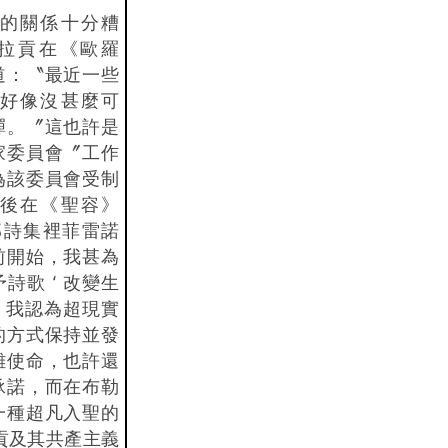
的關係十分糟
，阿拉貢在《歐羅
道：〝最近一些
好像沒甚麼可
蟬。〞這也許是
家委員會〞工作
為該委員會受制
後在《聖容》
e) 這部詩集裡菲雷諾
前開始，我甚為
詩歌 ‘ 改變生
引，我認為超現實
的方式保持並發
難使命，也許還
承諾，而在布勒
一種超凡入聖的
貢及其共產主義