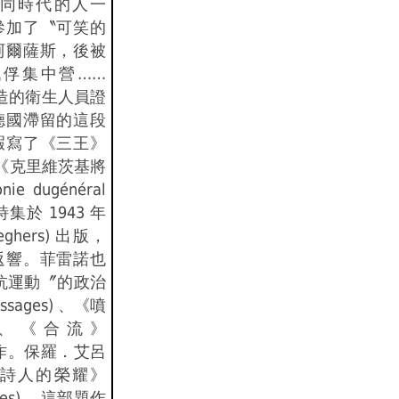
同時代的人一
參加了〝可笑的
阿爾薩斯，後被
俘集中營……
偽造的衛生人員證
德國滯留的這段
暇寫了《三王》
s) 及《克里維茨基將
e dugénéral
部詩集於 1943 年
hers) 出版，
返響。菲雷諾也
抗運動〞的政治
sages) 、《噴
ne) 、《合流》
 的工作。保羅．艾呂
詩人的榮耀》
oètes) 。這部題作