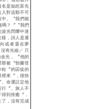
書名是如此富先
進入對這顆不可
索中。〝我們能
進嗎？〞〝我們
的波光閃爍中迷
怎樣，詩人是遲
向或者還在夢
沒有光線／ 只
金光 。〞他的
裡那被〝勃蘭登
沙粒〞的囚徒的
漠裡來〞，很快
〞。命運註定他
前行〞。旅人不
下得到痊癒〞，
住了，沒有完成