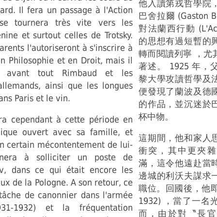
他入讀第戎哲學院
rd. Il fera un passage à l'Action
巴舍拉爾 (Gaston B
se tournera très vite vers les
對法蘭西行動 (L'Actio
nine et surtout celles de Trotsky.
的思想有過短暫的
rents l'autoriseront à s'inscrire à
轉而閱讀列寧 ，尤
n Philosophie et en Droit, mais il
著述。 1925 年
a avant tout Rimbaud et les
黎大學攻讀哲學及
llemands, ainsi que les longues
便發現了蘭波及德
s Paris et le vin.
的作品，並沉迷於
杯中物。
ra cependant à cette période en
ogique ouvert avec sa famille, et
這期間，他和家人
un certain mécontentement de lui-
衝突，其中更夾雜
era à solliciter un poste de
滿，這令他遠赴當
v, dans ce qui était encore les
邊城的利沃夫謀求
aux de la Pologne. A son retour, ce
職位。回國後，他即服
 tâche de canonnier dans l'armée
1932) ，當了一
931-1932) et la fréquentation
而，由於對〝長官