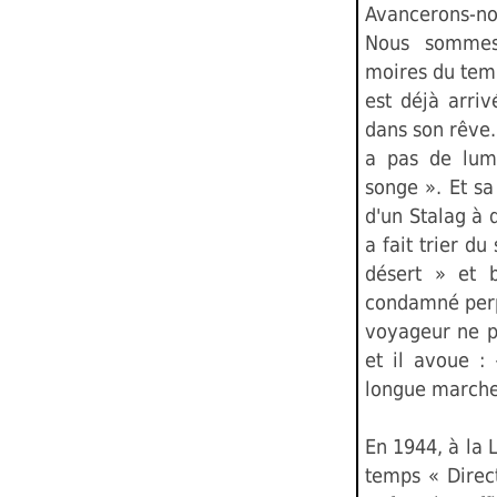
Avancerons-no
Nous sommes
moires du temp
est déjà arriv
dans son rêve. 
a pas de lumi
songe ». Et sa
d'un Stalag à
a fait trier d
désert » et b
condamné perp
voyageur ne p
et il avoue : 
longue marche
En 1944, à la L
temps « Direct