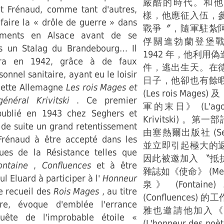
嚴酷的時代。和他
 et Frénaud, comme tant d'autres,
樣，他應征入伍，
faire la « drôle de guerre » dans
戰爭〞，隨軍駐紮
ements en Alsace avant de se
俘關進勃蘭登堡戰
s un Stalag du Brandebourg… Il
1942 年，他利用
era en 1942, grâce à de faux
件，逃出生天。在
onnel sanitaire, ayant eu le loisir
日子，他卻也有餘
 cette Allemagne
Les rois Mages et
(Les rois Mage
général Krivitski
. Ce premier
軍的末日》 (L'agoni
publié en 1943 chez Seghers et
Krivitski) 。第一
 de suite un grand retentissement
由塞熱爾出版社 (Seg
Frénaud à être accepté dans les
並立即引起極大的
ues de la Résistance telles que
因此被邀加入 〝抵
ontaine
,
Confluences
et à être
雜誌如《使命》 (Mes
aul Eluard à participer à l'
Honneur
泉》 (Fontai
e recueil des
Rois Mages
, au titre
(Confluences)
ire, évoque d'emblée l'errance
雅也邀請他加入《
uête de l'improbable étoile «
(L'honneur des p