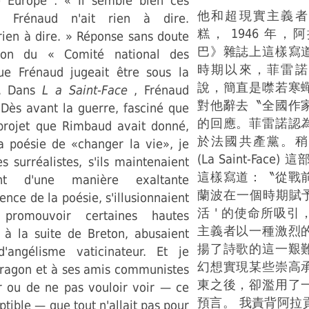
 Europe : « Il semble bien ces
他和超現實主義者
e Frénaud n'ait rien à dire.
糕， 1946 年
rien à dire. » Réponse sans doute
巴》雜誌上這樣寫
ion du « Comité national des
時期以來，菲雷諾
ue Frénaud jugeait être sous la
說，簡直是噤若寒
F. Dans
L a Saint-Face
, Frénaud
對他辭去〝全國作
« Dès avant la guerre, fasciné que
的回應。菲雷諾認
e projet que Rimbaud avait donné,
於法國共產黨。稍
a poésie de «changer la vie», je
(La Saint-Fac
s surréalistes, s'ils maintenaient
這樣寫道：〝從戰
nt d'une manière exaltante
蘭波在一個時期賦予
ence de la poésie, s'illusionnaient
活 ' 的使命所吸
 promouvoir certaines hautes
主義者以一種激烈
 à la suite de Breton, abusaient
揚了詩歌的這一艱
'angélisme vaticinateur. Et je
幻想實現某些崇高
Aragon et à ses amis communistes
東之後，卻濫用了
r ou de ne pas vouloir voir — ce
預言。 我責背阿拉
ptible — que tout n'allait pas pour