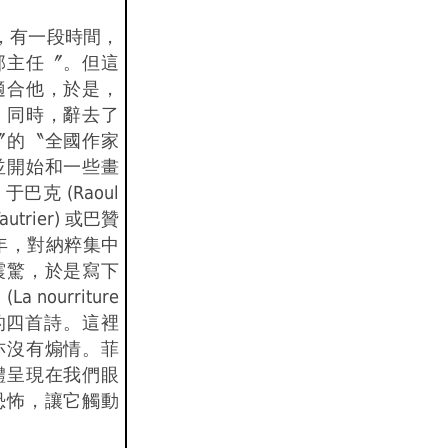
放，有一段時間，
部主任〞。但這
適合他，於是，
。同時，辭去了
〞的〝全國作家
並開始和一些畫
巴克 (Raoul
autrier) 或巴贊
945 年，對納粹集中
震驚，於是寫下
 nourriture
 為題的四首詩。這裡
亦沒有煽情。菲
體呈現在我們眼
恐怖，讓它觸動