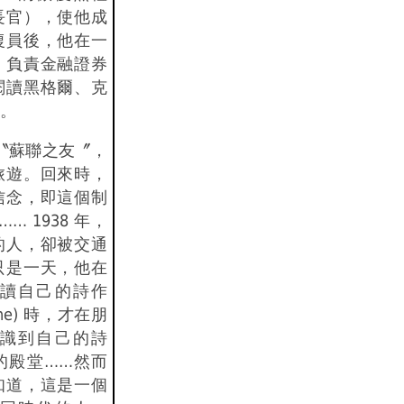
長官），使他成
復員後，他在一
，負責金融證券
閱讀黑格爾、克
。
了〝蘇聯之友〞，
旅遊。回來時，
信念，即這個制
… 1938 年，
的人，卻被交通
只是一天，他在
讀自己的詩作
phe) 時，才在朋
識到自己的詩
的殿堂……然而
知道，這是一個