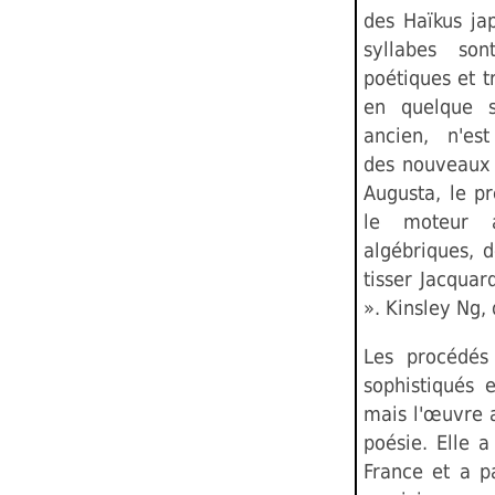
des Haïkus ja
syllabes so
poétiques et t
en quelque s
ancien, n'est 
des nouveaux 
Augusta, le pr
le moteur a
algébriques, 
tisser Jacquard
». Kinsley Ng, 
Les procédés
sophistiqués 
mais l'œuvre a
poésie. Elle 
France et a p