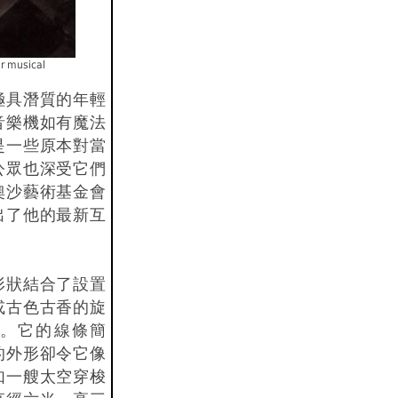
er musical
極具潛質的年輕
音樂機如有魔法
是一些原本對當
公眾也深受它們
奧沙藝術基金會
出了他的最新互
形狀結合了設置
或古色古香的旋
。它的線條簡
的外形卻令它像
如一艘太空穿梭