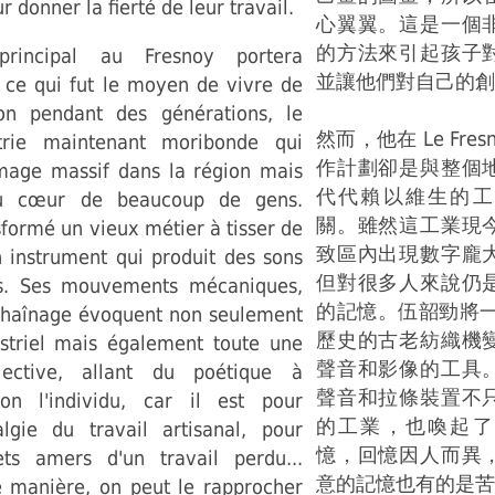
ur donner la fierté de leur travail.
心翼翼。這是一個
的方法來引起孩子
principal au Fresnoy portera
並讓他們對自己的創
 ce qui fut le moyen de vivre de
on pendant des générations, le
然而，他在 Le Fre
strie maintenant moribonde qui
作計劃卻是與整個
age massif dans la région mais
代代賴以維生的工
du cœur de beaucoup de gens.
關。雖然這工業現
sformé un vieux métier à tisser de
致區內出現數字龐
 instrument qui produit des sons
但對很多人來說仍
s. Ses mouvements mécaniques,
的記憶。伍韶勁將一台
e chaînage évoquent non seulement
歷史的古老紡織機
striel mais également toute une
聲音和影像的工具
ective, allant du poétique à
聲音和拉條裝置不
lon l'individu, car il est pour
的工業，也喚起了
algie du travail artisanal, pour
憶，回憶因人而異
ets amers d'un travail perdu...
意的記憶也有的是苦
e manière, on peut le rapprocher