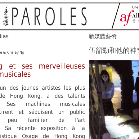
ias
新媒體藝術
伍韶勁和他的神
e & Kinsley Ng
g et ses merveilleuses
musicales
'un des jeunes artistes les plus
 de Hong Kong, a des talents
ur. Ses machines musicales
ttirent et séduisent un public
nt peu familier de l'art
. Sa récente exposition à la
rtistique Osage de Hong Kong