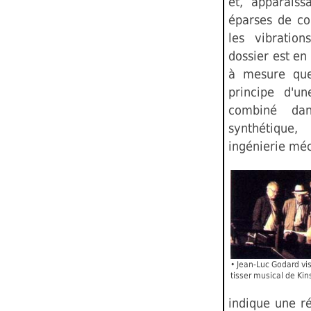
et, apparaiss
éparses de co
les vibration
dossier est en
à mesure que
principe d'un
combiné dan
synthétique,
ingénierie mé
• Jean-Luc Godard vis
tisser musical de Kin
indique une r