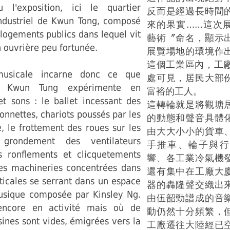
 l'exposition, ici le quartier
反而是經過長時間
industriel de Kwun Tong, composé
來的果實……這次
 logements publics dans lequel vit
藝術〞命名，顯示
 ouvrière peu fortunée.
展覽場地的環境作
這個工業區內，工廠
musicale incarne donc ce que
處可見，居民大部
de Kwun Tung expérimente en
富裕的工人。
 sons : le ballet incessant des
這轉輪就是將觀塘
nnettes, chariots poussés par les
的動態和聲音具體
, le frottement des roues sur les
由大大小小的貨車
e grondement des ventilateurs
手推車、輪子與行
les ronflements et clicquetements
響、各工業冷氣機
s machineries concentrées dans
還有集中在工廠大
ticales se serrant dans un espace
器的轟隆聲交織出
usique composée par Kinsley Ng.
由伍韶勁譜成的音
encore en activité mais où de
動仍然十分頻繁，
ines sont vides, émigrées vers la
工廠遷往大陸經已