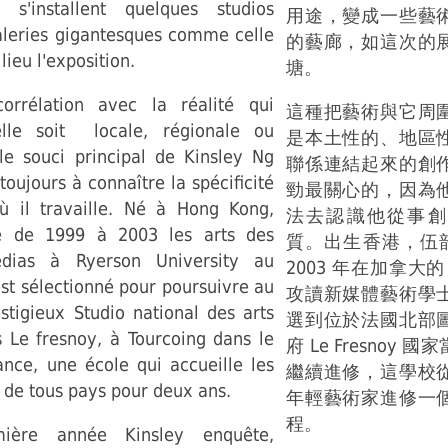
s'installent quelques studios
用途，變成一些藝
galeries gigantesques comme celle
的藝廊，如這次的
lieu l'exposition.
塘。
orrélation avec la réalité qui
這種把藝術與它周
elle soit locale, régionale ou
是本土性的、地區
le souci principal de Kinsley Ng
聯係連結起來的創
toujours à connaître la spécificité
勁最關心的，因為
où il travaille. Né à Hong Kong,
法去認識他從事創
ie de 1999 à 2003 les arts des
質。出生香港，伍韶勁
dias à Ryerson University au
2003 年在加拿大的 R
st sélectionné pour poursuivre au
攻讀新媒體藝術學
stigieux Studio national des arts
選到位於法國北部
 Le fresnoy, à Tourcoing dans le
府 Le Fresnoy
ance, une école qui accueille les
繼續進修，這學校
s de tous pays pour deux ans.
年輕藝術家進修一
程。
ière année Kinsley enquête,