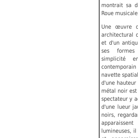
montrait sa d
Roue musicale
Une œuvre q
architectural
et d'un antiqu
ses formes 
simplicité 
contemporai
navette spatia
d'une hauteur
métal noir est
spectateur y a
d'une lueur ja
noirs, regarda
apparaisse
lumineuses, i