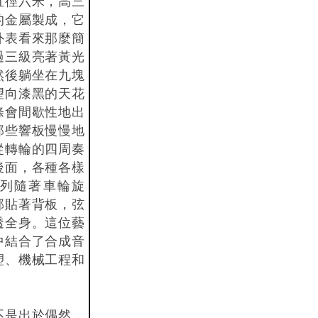
直徑六米，高三
的金屬製成，它
外表看來那麼簡
過三級亮著黃光
然後躺坐在九塊
望向漆黑的天花
條會間歇性地出
那些響板慢慢地
從轉輪的四周奏
後面，各種各樣
列隨著車輪旋
部貼著背板，弦
透全身。這位藝
中結合了合成音
塑、機械工程和
不是出於偶然，