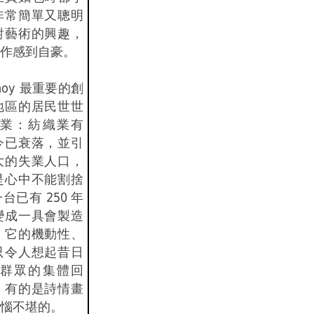
非常簡單又聰明
對藝術的興趣，
作感到自豪。
snoy 最重要的創
地區的居民世世
業：紡織業有
今已衰落，並引
大的失業人口，
是心中不能割捨
已有 250 年
變成一具會製造
。它的機動性、
只令人想起昔日
群眾的集體回
，有的是詩情畫
惱不堪的。