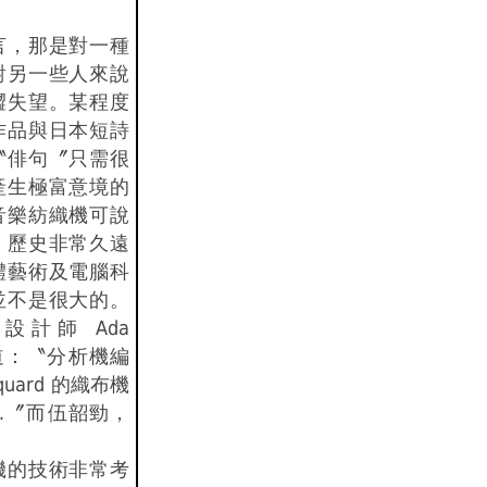
言，那是對一種
對另一些人來說
澀失望。某程度
作品與日本短詩
〝俳句〞只需很
產生極富意境的
音樂紡織機可說
。歷史非常久遠
體藝術及電腦科
並不是很大的。
計師 Ada
樣說道：〝分析機編
uard 的織布機
…〞而伍韶勁，
機的技術非常考