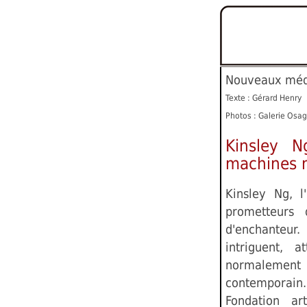
Nouveaux méd
Texte : Gérard Henry
Photos : Galerie Osag
Kinsley N
machines 
Kinsley Ng, l
prometteurs
d'enchante
intriguent, a
normaleme
contemporain
Fondation a