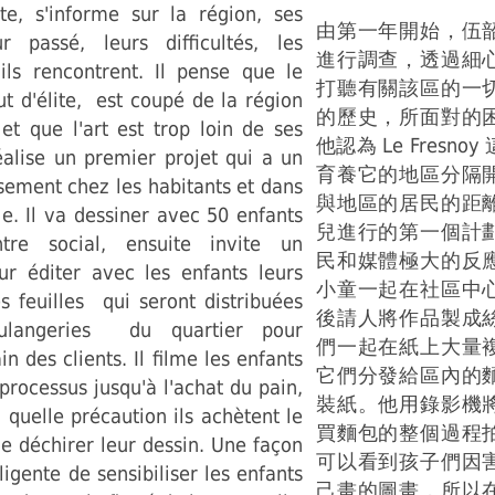
te, s'informe sur la région, ses
由第一年開始，伍
ur passé, leurs difficultés, les
進行調查，透過細
ils rencontrent. Il pense que le
打聽有關該區的一
tut d'élite, est coupé de la région
的歷史，所面對的
 et que l'art est trop loin de ses
他認為 Le Fresn
réalise un premier projet qui a un
育養它的地區分隔
sement chez les habitants et dans
與地區的居民的距
le. Il va dessiner avec 50 enfants
兒進行的第一個計
re social, ensuite invite un
民和媒體極大的反
ur éditer avec les enfants leurs
小童一起在社區中
s feuilles qui seront distribuées
後請人將作品製成
ulangeries du quartier pour
們一起在紙上大量
n des clients. Il filme les enfants
它們分發給區內的
 processus jusqu'à l'achat du pain,
裝紙。他用錄影機
quelle précaution ils achètent le
買麵包的整個過程
e déchirer leur dessin. Une façon
可以看到孩子們因
ligente de sensibiliser les enfants
己畫的圖畫，所以