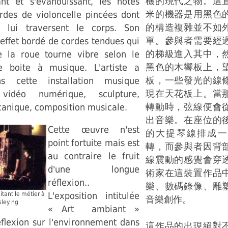
機的現代之物。這
ant et s'évanouissant, les notes
米的機器是用黑色
rdes de violoncelle pincées dont
的構造複雜並不如
s lui traversent le corps. Son
單。參與者需要經
 effet bordé de cordes tendues qui
的梯級進入其中，
 la roue tourne vibre selon le
黑色的木響板上，
e boite à musique. L'artiste a
板，一些發光的線
s cette installation musique
現在天花板上。當
 vidéo numérique, sculpture,
轉動時，弦線便會
canique, composition musicale.
出音樂。在座位的
Cette œuvre n'est
的大提琴線排成一
point fortuite mais est
轉，而參與者因背
au contraire le fruit
線震動的感覺會穿
d'une longue
術家在這裝置作品
réflexion..
樂、數碼錄像、雕
itant le métier à
L'exposition intitulée
音樂創作。
sley ng
« Art ambiant »
éflexion sur l'environnement dans
這作品的出現絕對