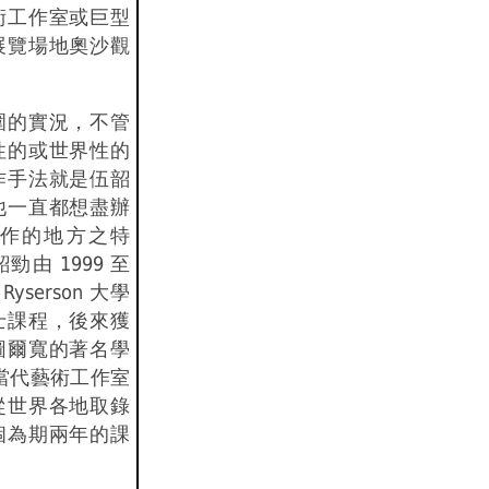
術工作室或巨型
展覽場地奧沙觀
圍的實況，不管
性的或世界性的
作手法就是伍韶
他一直都想盡辦
作的地方之特
由 1999 至
yserson 大學
士課程，後來獲
圖爾寬的著名學
 國家當代藝術工作室
從世界各地取錄
個為期兩年的課