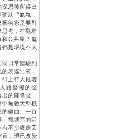
的深思後所得出
展覽以〝氣氛．
出藝術家是要對
出思考，在觀塘
和公共屋 ? 處
份都是環境不太
居民日常體驗到
化的表達出來，
、街上行人推著
人路磨擦的聲
發出的隆隆聲，
廈中無數大型機
來的樂曲。一首
樂。觀塘區的活
但有不少廠房因
空置，現已改變