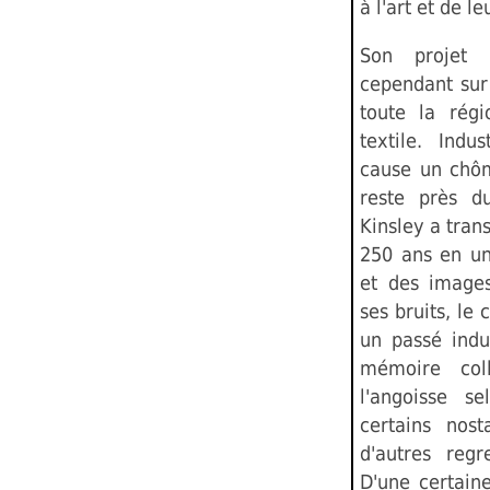
à l'art et de le
Son projet 
cependant sur
toute la régi
textile. Indu
cause un chôm
reste près 
Kinsley a tran
250 ans en un
et des image
ses bruits, l
un passé indu
mémoire coll
l'angoisse se
certains nost
d'autres regr
D'une certain