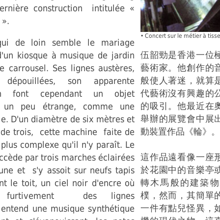
ernière construction intitulée «
 ».
• Concert sur le métier à tiss
ui de loin semble le mariage
伍韶勁是香港一位
 d'un kiosque à musique de jardin
藝術家。他創作的
e carrousel. Ses lignes austères,
般使人著迷，就算
dépouillées, son apparente
代藝術沒有興趣的
en font cependant un objet
的吸引。他最近在
n un peu étrange, comme une
舉辦的展覽會中展
le. D'un diamètre de six mètres et
動裝置作品《輪》。
 de trois, cette machine faite de
 plus complexe qu'il n'y paraît. Le
這作品遠看像一座
ccède par trois marches éclairées
於花園中的音樂亭
une et s'y assoit sur neufs tapis
轉木馬般的建築物
nt le toit, un ciel noir d'encre où
樸，然而，其簡單
nt furtivement des lignes
一件有點兒怪異，
l entend une musique synthétique