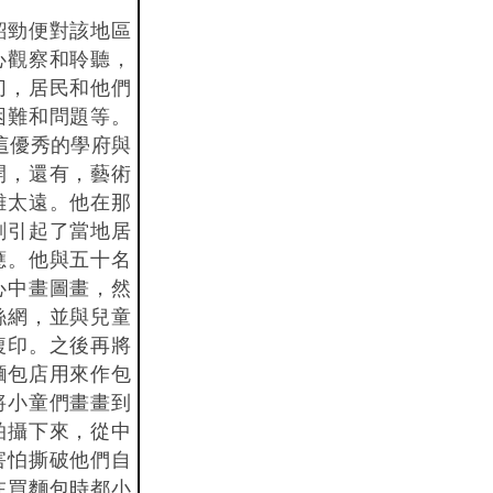
韶勁便對該地區
心觀察和聆聽，
切，居民和他們
困難和問題等。
oy 這優秀的學府與
開，還有，藝術
離太遠。他在那
劃引起了當地居
應。他與五十名
心中畫圖畫，然
絲網，並與兒童
複印。之後再將
麵包店用來作包
將小童們畫畫到
拍攝下來，從中
害怕撕破他們自
在買麵包時都小