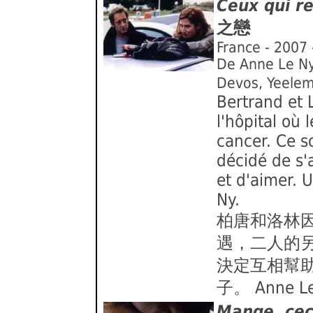
Ceux qui r
之戀
France - 2007 
De Anne Le Ny
Devos, Yeelem
Bertrand et 
l'hôpital où 
cancer. Ce so
décidé de s'a
et d'aimer. 
Ny.
柏唐和洛林
遇，二人的
決定互相幫
子。 Anne
Mange, cec