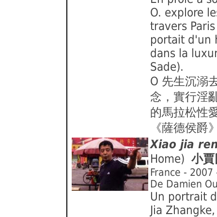
O. explore l
travers Paris
portait d'un
dans la luxu
Sade).
O 先生沉溺
念，實行淫亂
的馬拉松性愛
《薩德侯爵
Xiao jia re
Home)
小賈
France - 2007
De Damien Ou
Un portrait 
Jia Zhangke,