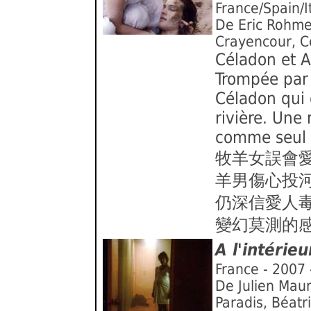
France/Spain/I
De Eric Rohmer
Crayencour, C
Céladon et A
Trompée par 
Céladon qui 
rivière. Une 
comme seul R
牧羊女誤會
羊男傷心投
仍深信愛人
變幻莫測的
A l'intérieu
France - 2007 
De Julien Maur
Paradis, Béatr