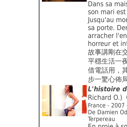
Dans sa mais
son mari est
Jusqu'au mo
sa porte. De
arracher l'en
horreur et in
故事講剛在
平穩生活一
借電話用，其
步一驚心佈
L'histoire 
Richard O.)
France - 2007 
De Damien Odo
Terpereau
En proie à s