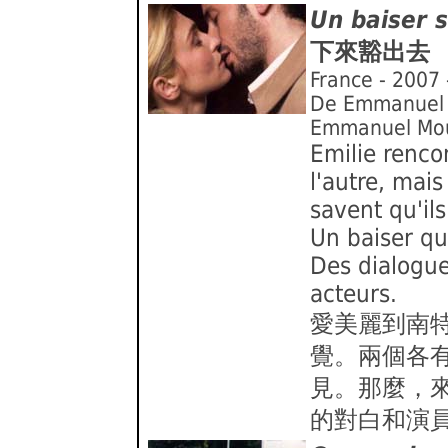
Un baiser s'
下來豁出去
France - 2007 
De Emmanuel M
Emmanuel Mour
Emilie rencon
l'autre, mais
savent qu'il
Un baiser qu
Des dialogue
acteurs.
愛美麗到南
覺。兩個各
見。那麼，
的對白和演