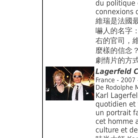
du politique 
connexions q
維瑞是法國
嚇人的名字
右的官司，
麼樣的信念
劇情片的方
Lagerfeld 
France - 2007 
De Rodolphe 
Karl Lagerfe
quotidien et
un portrait 
cet homme av
culture et de