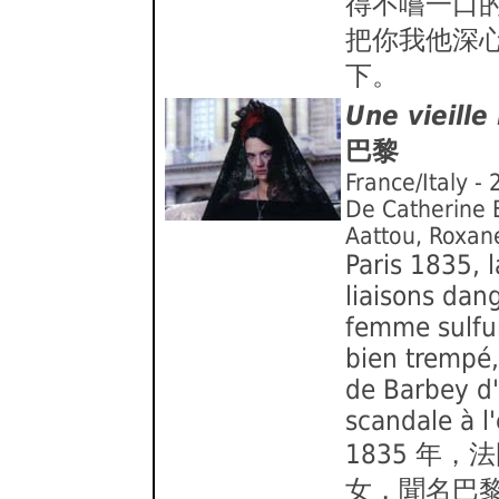
得不嚐一口
把你我他深
下。
Une vieill
巴黎
France/Italy -
De Catherine B
Aattou, Roxan
Paris 1835, 
liaisons dang
femme sulfur
bien trempé
de Barbey d'
scandale à l
1835 年
女，聞名巴