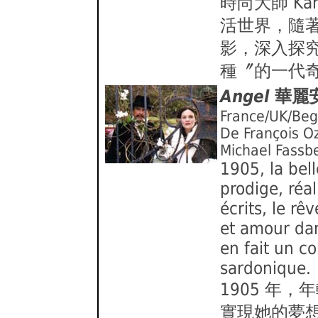
時尚大師 Kar
活世界，隨
影，深入探
種〞的一代
Angel
華麗
France/UK/Beg
De François O
Michael Fassb
1905, la bel
prodige, réal
écrits, le rê
et amour da
en fait un c
sardonique.
1905 年
實現她的夢