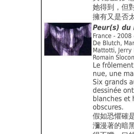
她得到，但
擁有又是否
Peur(s) du
France - 2008 
De Blutch, Mari
Mattotti, Jerr
Romain Sloco
Le frôlement
nue, une ma
Six grands a
dessinée on
blanches et 
obscures.
假如恐懼確
瀰漫著的暗