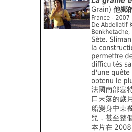
La graine e
Grain)
他鄉
France - 2007
De Abdellatif 
Benkhetache,
Sète. Sliman
la constructi
permettre de
difficultés 
d'une quête 
obtenu le pl
法國南部塞
口末落的歲
船變身中東
兒，甚至整
本片在 20