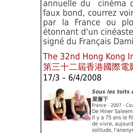
annuelle du cinéma 
faux bond, courrez voi
par la France ou plo
étonnant d'un cinéaste
signé du Français Dam
The 32nd Hong Kong Int
第三十二屆香港國際電影
17/3 – 6/4/2008
Sous les toits
屋簷下
France - 2007 - Co
De Hiner Saleem
Il y a 75 ans le
de vivre, aujourd
solitude, l'anony