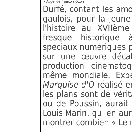
•
Angel
de François Ozon
Durfé, contant les amo
gaulois, pour la jeun
l'histoire au XVIIème
fresque historique 
spéciaux numériques p
sur une œuvre décal
production cinémato
même mondiale. Expé
Marquise d'O
réalisé 
les plans sont de véri
ou de Poussin, aurait r
Louis Marin, qui en aur
montrer combien « Le r