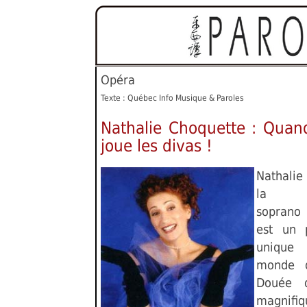
Opéra
Texte : Québec Info Musique & Paroles
Nathalie Choquette : Quand
joue les divas !
Nathalie
la ch
soprano 
est un 
unique
monde d
Douée d
magnifiqu