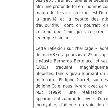
des yeux
, Truffaut lui-même décelai
film une profonde foi en l'homme c
malgré lui le vrai sujet : « c'est l'int
la gravité et la beauté des ado
d'aujourd'hui dont on pourrait di
Cocteau que ‘l'air qu'ils respirent
léger que l'air'. »
Cette réflexion sur l'héritage « ado
de mai 68 sera poursuivie 25 ans apr
cinéaste Bernardo Bertolucci et se
(2003) traquant magnifiquem
utopistes, tandis qu'au tournant du 
millénaire, Philippe Garrel, sur de
de John Cale, nous livrera avec
Le v
nuit
(1999), une réalisation 
apparaissant comme le revers d'un 
incroyable, d'ailleurs en voie de dis