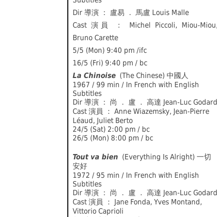
Subtitles
Dir 導演 ： 盧易 ． 馬盧 Louis Malle
Cast 演員 ： Michel Piccoli, Miou-Miou
Bruno Carette
5/5 (Mon) 9:40 pm /ifc
16/5 (Fri) 9:40 pm / bc
La Chinoise
(The Chinese) 中國人
1967 / 99 min / In French with English
Subtitles
Dir 導演 ： 尚 ． 盧 ． 高達 Jean-Luc Godar
Cast 演員 ： Anne Wiazemsky, Jean-Pierre
Léaud, Juliet Berto
24/5 (Sat) 2:00 pm / bc
26/5 (Mon) 8:00 pm / bc
Tout va bien
(Everything Is Alright) 一切
安好
1972 / 95 min / In French with English
Subtitles
Dir 導演 ： 尚 ． 盧 ． 高達 Jean-Luc Godar
Cast 演員 ： Jane Fonda, Yves Montand,
Vittorio Caprioli