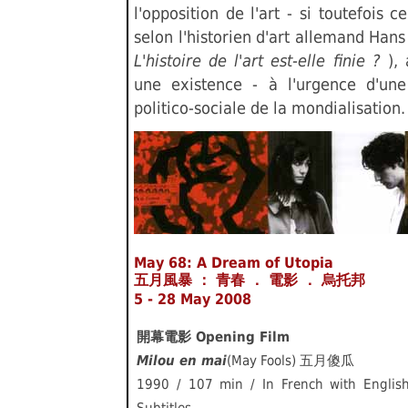
l'opposition de l'art - si toutefois c
selon l'historien d'art allemand Hans 
L'histoire de l'art est-elle finie ?
),
une existence - à l'urgence d'une
politico-sociale de la mondialisation.
May 68: A Dream of Utopia
五月風暴 ： 青春 ． 電影 ． 烏托邦
5 - 28 May 2008
開幕電影 Opening Film
Milou en mai
(May Fools) 五月傻瓜
1990 / 107 min / In French with Englis