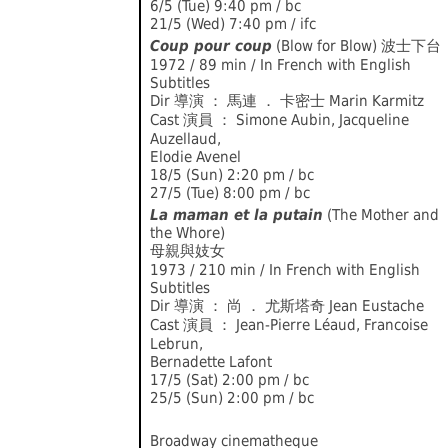
6/5 (Tue) 9:40 pm / bc
21/5 (Wed) 7:40 pm / ifc
Coup pour coup
(Blow for Blow) 波士下台
1972 / 89 min / In French with English
Subtitles
Dir 導演 ： 馬連 ． 卡密士 Marin Karmitz
Cast 演員 ： Simone Aubin, Jacqueline
Auzellaud,
Elodie Avenel
18/5 (Sun) 2:20 pm / bc
27/5 (Tue) 8:00 pm / bc
La maman et la putain
(The Mother and
the Whore)
母親與妓女
1973 / 210 min / In French with English
Subtitles
Dir 導演 ： 尚 ． 尤斯塔奇 Jean Eustache
Cast 演員 ： Jean-Pierre Léaud, Francoise
Lebrun,
Bernadette Lafont
17/5 (Sat) 2:00 pm / bc
25/5 (Sun) 2:00 pm / bc
Broadway cinematheque