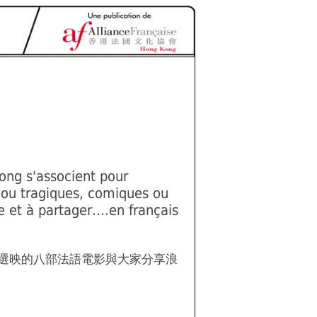
Kong s'associent pour
 ou tragiques, comiques ou
e et à partager….en français
選映的八部法語電影與大家分享浪