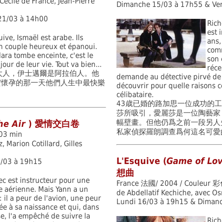
écile de France, Jean-Pierre
Dimanche 15/03 à 17h55 & Ve
21/03 à 14h00
Rich
est 
uive, Ismaël est arabe. Ils
ans,
n couple heureux et épanoui.
comm
ara tombe enceinte, c'est le
son 
jour de leur vie. Tout va bien...
réce
太人，伊士邁爾是阿拉伯人。他
demande au détective pirvé de s
實懷孕的那一天他們人生中最快樂
découvrir pour quelle raisons c
célibataire.
43歳已婚的路加思一位成功的
莎所吸引，愛麗莎是一位陶藝家
幅壁畫。但他仍爲之前一段另人
the Air
) 愛情交白卷
私家偵探羅朗調查爲何這名可愛
03 min
 Marion Cotillard, Gilles
L'Esquive (
Game of Lo
9/03 à 19h15
想曲
c est instructeur pour une
France 法國/ 2004 / Couleur 彩
 aérienne. Mais Yann a un
de Abdellatif Kechiche, avec Os
 il a peur de l'avion, une peur
Lundi 16/03 à 19h15 & Diman
ée à sa naissance et qui, dans
e, l'a empêché de suivre la
Rich