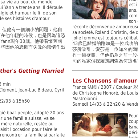
sa vie au bout du monde.
est 
i Yann a trente ans. Il déroule
ans,
lgie et humour le fil de son
comm
 de ses histoires d'amour
son 
récente déconvenue amoureuse,
員。但他有一個細小的問題︰他自
sa societé, Roland Christin, de 
而在他年輕的時候，也是因為這恐
jolie femme est toujours célibat
ann現年30歲。他帶着懷舊幽
43歲已離婚的路加是一位成功
那些因他的恐懼而失敗的戀情作出
莎所吸引，愛莎是一位知名的陶
作一幅壁畫。但他仍為之前一段
司的私家偵探羅朗調查為何這名
ther's Getting Married
Les Chansons d'amour 
5 min
France 法國 / 2007 / Couleur 彩
lément, Jean-Luc Bideau, Cyril
de Christophe Honoré, de Louis
Mastroianni
22/03 à 15h50
Samedi 14/03 à 22h20 & Vend
gié boat-people, adopté 20 ans
Pour
ar une famille suisse, va se
coup
 mère naturelle, restée au
Isma
aisit l'occasion pour faire le
déc
rencontrer la famille si parfaite