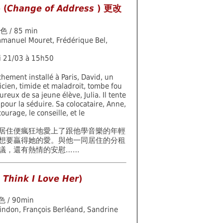
 (
Change of Address
) 更改
色 / 85 min
manuel Mouret, Frédérique Bel,
i 21/03 à 15h50
chement installé à Paris, David, un
cien, timide et maladroit, tombe fou
reux de sa jeune élève, Julia. Il tente
 pour la séduire. Sa colocataire, Anne,
courage, le conseille, et le
居住便瘋狂地愛上了跟他學音樂的年輕
想要贏得她的愛。與他一同居住的分租
議，還有熱情的安慰……
I Think I Love Her
)
色 / 90min
 Lindon, François Berléand, Sandrine