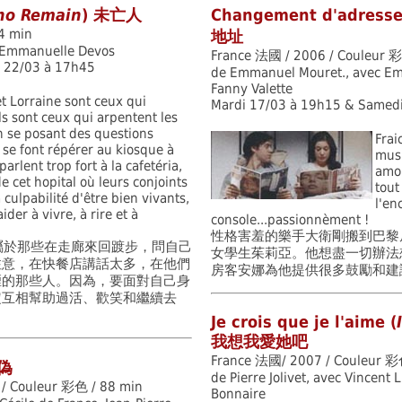
ho Remain
) 未亡人
Changement d'adresse
4 min
地址
, Emmanuelle Devos
France 法國 / 2006 / Couleur 彩
 22/03 à 17h45
de Emmanuel Mouret., avec Em
Fanny Valette
t Lorraine sont ceux qui
Mardi 17/03 à 19h15 & Samed
 Ils sont ceux qui arpentent les
n se posant des questions
Frai
, se font répérer au kiosque à
musi
arlent trop fort à la cafetéria,
amou
de cet hopital où leurs conjoints
tout
 culpabilité d'être bien vivants,
l'en
der à vivre, à rire et à
console...passionnèment !
性格害羞的樂手大衛剛搬到巴黎
屬於那些在走廊來回踱步，問自己
女學生茱莉亞。他想盡一切辦法
注意，在快餐店講話太多，在他們
房客安娜為他提供很多鼓勵和建
煙的那些人。因為，要面對自己身
定互相幫助過活、歡笑和繼續去
Je crois que je l'aime (
我想我愛她吧
France 法國/ 2007 / Couleur 彩
虛偽
de Pierre Jolivet, avec Vincent
/ Couleur 彩色 / 88 min
Bonnaire