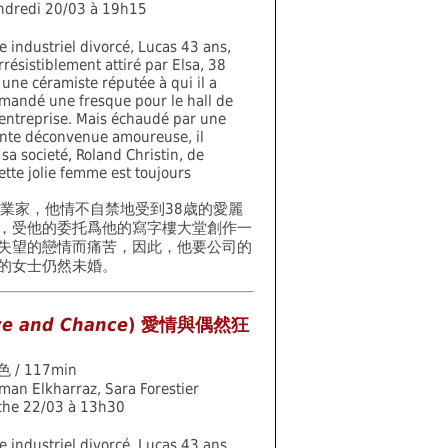
ndredi 20/03 à 19h15
e industriel divorcé, Lucas 43 ans,
irrésistiblement attiré par Elsa, 38
 une céramiste réputée à qui il a
andé une fresque pour le hall de
entreprise. Mais échaudé par une
nte déconvenue amoureuse, il
a societé, Roland Christin, de
ette jolie femme est toujours
工業家，他情不自禁地受到38歳的愛麗
，受他的委托爲他的寫字樓大堂創作一
失望的戀情而痛苦，因此，他要公司的
的女士仍然未婚。
ve and Chance
) 愛情與偶然狂
色 / 117min
man Elkharraz, Sara Forestier
che 22/03 à 13h30
e industriel divorcé, Lucas 43 ans,