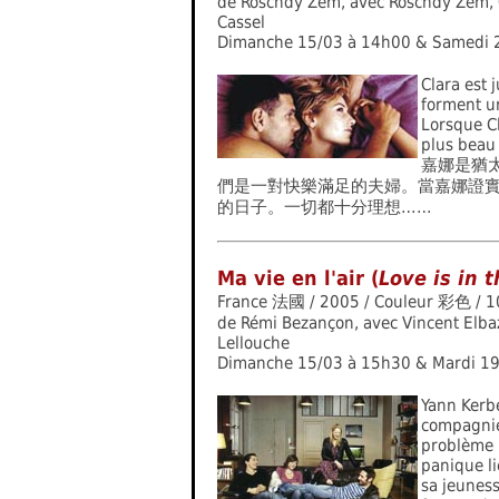
de Roschdy Zem, avec Roschdy Zem, C
Cassel
Dimanche 15/03 à 14h00 & Samedi 
Clara est j
forment u
Lorsque Cl
plus beau 
嘉娜是猶
們是一對快樂滿足的夫婦。當嘉娜證
的日子。一切都十分理想……
Ma vie en l'air (
Love is in 
France 法國 / 2005 / Couleur 彩色 / 1
de Rémi Bezançon, avec Vincent Elbaz,
Lellouche
Dimanche 15/03 à 15h30 & Mardi 1
Yann Kerbe
compagnie
problème :
panique li
sa jeuness