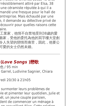
irrésistiblement attiré par Elsa, 38
 une céramiste réputée à qui il a
andé une fresque pour le hall de
entreprise. Mais échaudé par une
 il demande au détective privé de
découvrir pour quelles raisons cette
aire.
的工業家，他情不自禁地受到38歲的愛
藝家，受他的委托為他的寫字樓大堂創
令人失望的戀情而痛苦，因此，他要公
可愛的女士仍然未婚。
(
Love Songs
)戀歌
色 / 95 min
 Garrel, Ludivine Sagnier, Chiara
redi 20/30 à 21h05
 surmonter leurs problèmes de
le et pimenter leur quotidien, Julie et
ël, un jeune couple parisien,
ident de commencer un ménage à