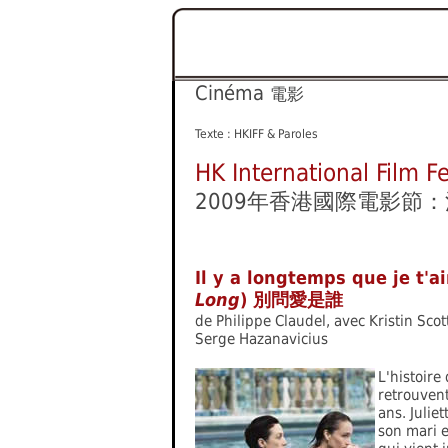
Cinéma
電影
Texte : HKIFF & Paroles
HK International Film Fe
2009年香港國際電影節
Il y a longtemps que je t'a
Long
) 別問愛是誰
de Philippe Claudel, avec Kristin Sco
Serge Hazanavicius
L'histoire
retrouven
ans. Julie
son mari e