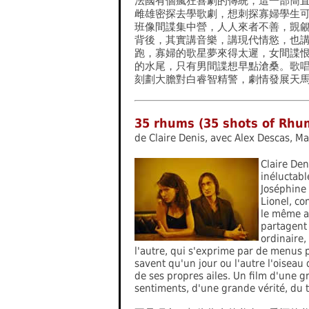
法國有個瘋狂喜劇的傳統，這一部簡
雌雄密探去學歌劇，想刺探寡婦學生
班像間諜集中營，人人來者不善，覬
背後，其實講音樂，講現代情慾，也
跑，寡婦的歌星夢來得太遲，女間諜
的水尾，只有男間諜想早點滄桑。歌
刻劃大膽對白睿智精警，劇情發展天
35 rhums (35 shots of R
de Claire Denis, avec Alex Descas, Ma
Claire Den
inéluctable
Joséphine 
Lionel, co
le même a
partagent 
ordinaire,
l'autre, qui s'exprime par de menus 
savent qu'un jour ou l'autre l'oiseau 
de ses propres ailes. Un film d'une g
sentiments, d'une grande vérité, du 