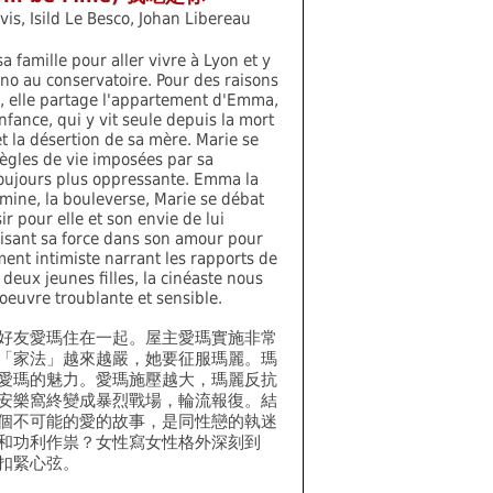
vis, Isild Le Besco, Johan Libereau
sa famille pour aller vivre à Lyon et y
ano au conservatoire. Pour des raisons
 elle partage l'appartement d'Emma,
fance, qui y vit seule depuis la mort
t la désertion de sa mère. Marie se
ègles de vie imposées par sa
toujours plus oppressante. Emma la
omine, la bouleverse, Marie se débat
ir pour elle et son envie de lui
isant sa force dans son amour pour
ent intimiste narrant les rapports de
eux jeunes filles, la cinéaste nous
 oeuvre troublante et sensible.
好友愛瑪住在一起。屋主愛瑪實施非常
「家法」越來越嚴，她要征服瑪麗。瑪
愛瑪的魅力。愛瑪施壓越大，瑪麗反抗
安樂窩終變成暴烈戰場，輪流報復。結
個不可能的愛的故事，是同性戀的執迷
和功利作祟？女性寫女性格外深刻到
扣緊心弦。