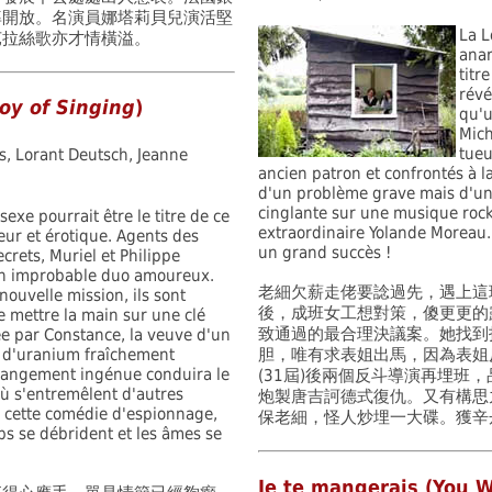
率開放。名演員娜塔莉貝兒演活堅
La L
芭拉絲歌亦才情橫溢。
anar
titr
révé
Joy of Singing
)
qu'u
Mich
tueu
s, Lorant Deutsch, Jeanne
ancien patron et confrontés à la
d'un problème grave mais d'un
cinglante sur une musique roc
sexe pourrait être le titre de ce
extraordinaire Yolande Moreau
eur et érotique. Agents des
un grand succès !
ecrets, Muriel et Philippe
n improbable duo amoureux.
老細欠薪走佬要諗過先，遇上這
nouvelle mission, ils sont
後，成班女工想對策，傻更更的
 mettre la main sur une clé
致通過的最合理決議案。她找到
e par Constance, la veuve d'un
t d'uranium fraîchement
胆，唯有求表姐出馬，因為表姐
trangement ingénue conduira le
(31屆)後兩個反斗導演再埋班
ù s'entremêlent d'autres
炮製唐吉訶德式復仇。又有構思
s cette comédie d'espionnage,
保老細，怪人炒埋一大碟。獲辛
rps se débrident et les âmes se
Je te mangerais (You