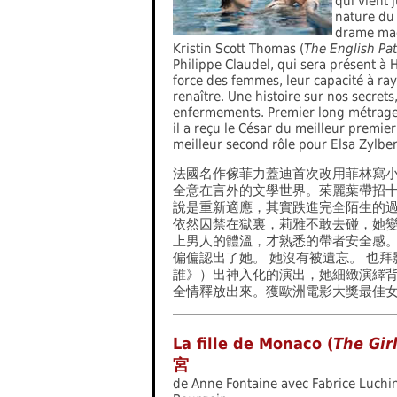
qui vient 
nature du 
drame mag
Kristin Scott Thomas (
The English Pat
Philippe Claudel, qui sera présent à 
force des femmes, leur capacité à ray
renaître. Une histoire sur nos secret
enfermements. Premier long métrage d
il a reçu le César du meilleur premie
meilleur second rôle pour Elsa Zylber
法國名作傢菲力蓋迪首次改用菲林寫
全意在言外的文學世界。茱麗葉帶招
說是重新適應，其實跌進完全陌生的
依然囚禁在獄裏，莉雅不敢去碰，她
上男人的體溫，才熟悉的帶者安全感。
偏偏認出了她。 她沒有被遺忘。 也拜
誰》）出神入化的演出，她細緻演繹
全情釋放出來。獲歐洲電影大獎最佳
La fille de Monaco (
The Gir
宮
de Anne Fontaine avec Fabrice Luchi