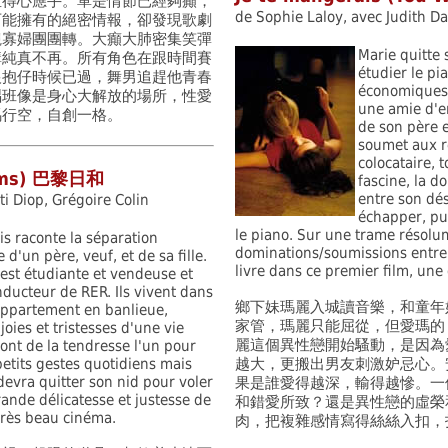
直得心應手。單是情節已經夠癲，
de Sophie Laloy, avec Judith Da
可能擁有的絕密情報，卻發現歌劇
覦寡婦團團轉。大癲大肺密集笑彈
Marie quitte 
講純真不再。所有角色在跟時間賽
étudier le pi
恨抱仔時候已過，舞男追趕他青春
économiques,
唱班像是身心大解放的場所，性愛
une amie d'en
馬行空，自創一格。
de son père e
soumet aux r
colocataire, 
hums) 巴黎日和
fascine, la d
entre son dés
ti Diop, Grégoire Colin
échapper, pu
le piano. Sur une trame résolum
is raconte la séparation
dominations/soumissions entre d
 d'un père, veuf, et de sa fille.
livre dans ce premier film, une
est étudiante et vendeuse et
nducteur de RER. Ils vivent dans
鄉下妹瑪麗入城讀音樂，和童年
ppartement en banlieue,
家管，瑪麗只能屈從，但愛瑪的
joies et tristesses d'une vie
麗這個異性戀開始騷動，是因為
 ont de la tendresse l'un pour
petits gestes quotidiens mais
越大，更搬出男友刺激妒忌心。
devra quitter son nid pour voler
果是誰愛得越深，輸得越慘。一
rande délicatesse et justesse de
和錯愛所致？還是異性戀的虛榮
très beau cinéma.
肉，把複雜感情寫得絲絲入扣，