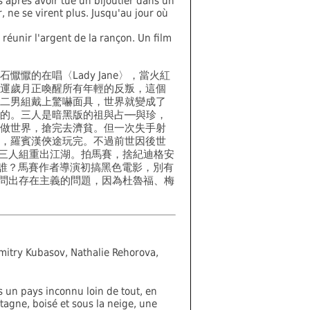
s après avoir tué un bijoutier dans un
r, ne se virent plus. Jusqu'au jour où
réunir l'argent de la rançon. Un film
石懨懨的在唱〈Lady Jane〉，當火紅
運歲月正喚醒所有年輕的反叛，這個
二男組戴上驚嚇面具，世界就變成了
的。三人是暗黑版的祖與占──與珍，
做世界，搶完去濟貧。但一次失手射
，羅賓漢俠途玩完。不過前世因後世
三人組重出江湖。拍馬賽，捨紀迪格安
有誰？馬賽作者導演初搞黑色電影，別有
問出存在主義的問題，因為杜魯福、梅
mitry Kubasov, Nathalie Rehorova,
 un pays inconnu loin de tout, en
agne, boisé et sous la neige, une