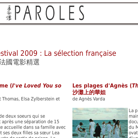
stival 2009 : La sélection française
：法國電影精選
ime (
I've Loved You so
Les plages d'Agnès (
T
沙灘上的華妲
tt Thomas, Elsa Zylberstein et
de Agnès Varda
La p
 de deux soeurs qui se
main
t après une séparation de 15
docu
tte accueille dans sa famille avec
du M
t ses deux filles sa sœur Lea
ovat