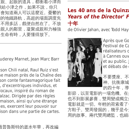
父親、起眼的道具，都衝着小津而
獻給小津之作，如果不說，你只
Les 40 ans de la Quinz
不會知道兩人可以這麼近。憂鬱的
Years of the Director' 
間的地鐵路軌，高超的場面調度先
十年
，不用多話，戲便自然在了。不放
如親人的鄰里，凝聚成親和力極強
de Olivier Jahan, avec Todd Hay
：生命有時，人要懂得放下。
Après que Go
Festival de C
réalisateurs
à Cannes ouv
 Auderey Marnet, Jean Marc Barr
et au public
et débats de
son Chili natal, Raul Ruiz s'est
e maison près de la Chaîne des
不要獎座、不
son conte fantasmagorique fait
神。抗衡康城
 d'excentriques individus, et
的四十年，導
locaux, inspiré du roman de
影節，以至電影的一場危機。在
lzac. Dirigée par des règles
也不到影展參賽，雙周變成獨立
 maison, ainsi qu'une étrange
電影就是一切。年輕的荷索看了
es, exercent leur pouvoir sur
方鞋子。雙周發掘的，幾乎是今
ison dans une partie de cartes.
周的故事。兩代雙周總監，也細
追憶過普魯斯特的逝水年華，再改編