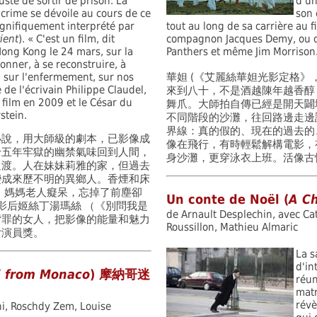
juste de sortir de prison. La
d'un
crime se dévoile au cours de ce
son 
nifiquement interprété par
tout au long de sa carrière au f
ient
). « C'est un film, dit
compagnon Jacques Demy, ou de
Hong Kong le 24 mars, sur la
Panthers et même Jim Morrison
onner, à se reconstruire, à
s, sur l'enfermement, sur nos
華妲 (《艾麗絲華妲光影定格》
e l'écrivain Philippe Claudel,
來到八十，不是酒越陳年越香醇
r film en 2009 et le César du
舞爪。大師拍自傳已經是開天闢
stein.
不同階段的沙灘，往回路邊走邊
界線：真的假的、現在的過去的
小說，用大師級的劇本，已影像成
像在飛行，有時輕鬆解構電影，
十五年牢獄的幽禁氣味回到人間，
身沙灘，更穿泳衣上班。活像古
過渡。人在妹妹莉雅的家，但過去
變成來歷不明的異鄉人。香煙和床
 媽媽老人癡呆，忘掉了前塵卻
Un conte de Noël (
A Ch
影后姬絲丁湯瑪絲 （《別問我是
de Arnault Desplechin, avec Ca
背罪的女人，把影像的能量和魅力
Roussillon, Mathieu Almaric
女演員獎。
La s
d'in
l from Monaco
) 摩納哥迷
réun
matr
révè
ni, Roschdy Zem, Louise