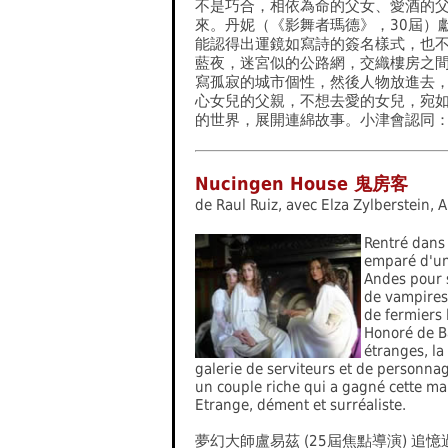
不是巧合，相依為命的父女、愛酒的
來。丹妮（《影舞者瑪德》，30屆）
能認得出運鏡如寫詩的簽名樣式，也
藍夜，迷宮似的公路網，交織樓房之
寫孤寂的城市個性，然後人物放進去
心女兒的父親，不想去愛的女兒，宛
的世界，展開連綿故事。小津會認同
Nucingen House 鬼房客
de Raul Ruiz, avec Elza Zylberstein,
Rentré dans 
emparé d'un
Andes pour 
de vampires,
de fermiers 
Honoré de Ba
étranges, la
galerie de serviteurs et de personnag
un couple riche qui a gagné cette ma
Etrange, dément et surréaliste.
夢幻大師盧易茲 (25屆焦點導演) 