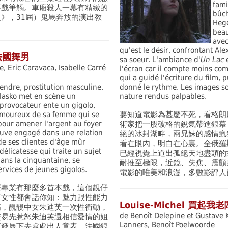
fami
喜戲筆觸。車廂殺人一幕有精緻的
bûch
》，31屆）鬼馬奔放的演出教
Hege
beau
avec
qu'est le désir, confrontant Ale
) 法國舞男
sa soeur. L'ambiance d'
Un Lac
e
e, Eric Caravaca, Isabelle Carré
l'écran car il compte moins 
qui a guidé l'écriture du film, 
ndre, prostitution masculine.
donné le rythme. Les images son
alasko met en scène un
nature rendus palpables.
provocateur ente un gigolo,
amoureux de sa femme qui se
要知道電影為甚麼不死，看格朗度
pour amener l'argent au foyer
術家把一股破格的銳氣帶進銀幕
ouve engagé dans une relation
絕的冰封湖畔，兩兄妹的感情瘋
e ses clientes d'âge mûr
看在眼內，明白在心裏。全俄羅
délicatesse qui traite un sujet
已經視覺上道出孤絕天地盡頭的
ans la cinquantaine, se
耐推至極限，近鏡、失焦、震顫
ervices de jeunes gigolos.
電影的唯美和浪漫，多數影評人
麼專業有那麼多首本戲，這個靚仔
有女性都會話你知：魅力跟性能力
Louise-Michel 買起我老
高，靚靚中女朱迪芙一次性衝動，
de Benoît Delepine et Gustave 
交易先惹怒朱迪芙還相信愛情的姐
Lanners, Benoît Poelwoorde
事發展下去處處出人意表。法國銀