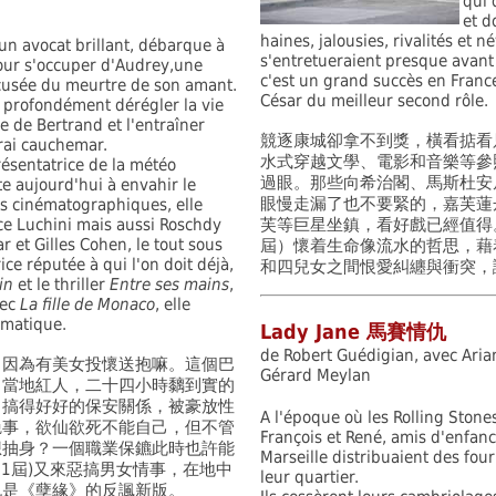
qui 
et d
haines, jalousies, rivalités et 
un avocat brillant, débarque à
s'entretueraient presque avant
ur s'occuper d'Audrey,une
c'est un grand succès en France
ccusée du meurtre de son amant.
César du meilleur second rôle.
a profondément dérégler la vie
e de Bertrand et l'entraîner
競逐康城卻拿不到獎，橫看掂看
rai cauchemar.
水式穿越文學、電影和音樂等參
ésentatrice de la météo
過眼。那些向希治閣、馬斯杜安
te aujourd'hui à envahir le
眼慢走漏了也不要緊的，嘉芙蓮
as cinématographiques, elle
ice Luchini mais aussi Roschdy
芙等巨星坐鎮，看好戲已經值得
 et Gilles Cohen, le tout sous
屆）懷着生命像流水的哲思，藉
ice réputée à qui l'on doit déjà,
和四兒女之間恨愛糾纏與衝突，
in
et le thriller
Entre ses mains
,
vec
La fille de Monaco
, elle
amatique.
Lady Jane 馬賽情仇
de Robert Guédigian, avec Arian
，因為有美女投懷送抱嘛。這個巴
Gérard Meylan
了當地紅人，二十四小時黐到實的
。搞得好好的保安關係，被豪放性
A l'époque où les Rolling Stone
艷事，欲仙欲死不能自己，但不管
François et René, amis d'enfanc
想抽身？一個職業保鑣此時也許能
Marseille distribuaient des four
1屆)又來惡搞男女情事，在地中
leur quartier.
也是《孽緣》的反諷新版。