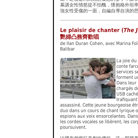
幕講女性情慾從不怕醜，懷抱格外坦
強女性受傷的一面，自編自導自演的
Le plaisir de chanter (
The 
艷婦凸務齊歡唱
de Ilan Duran Cohen, avec Marina Foï
Balibar
La joie du 
conte farc
services s
forment u
Dans leur 
chargés de
USB caché
trafiquan
assassiné. Cette jeune bourgeoise é
duo dans un cours de chant lyrique o
espions aux voix ensorcelantes. Dan
les cordes vocales se libèrent, les co
poursuivent.