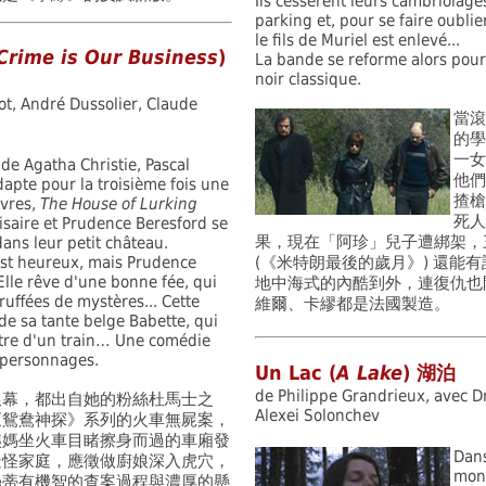
Ils cessèrent leurs cambriolage
parking et, pour se faire oublie
le fils de Muriel est enlevé...
Crime is Our Business
)
La bande se reforme alors pour 
noir classique.
ot, André Dussolier, Claude
當滾
的學
一女
de Agatha Christie, Pascal
他們
apte pour la troisième fois une
揸槍
vres,
The House of Lurking
死人
lisaire et Prudence Beresford se
果，現在「阿珍」兒子遭綁架，
ans leur petit château.
est heureux, mais Prudence
(《米特朗最後的歲月》) 還能
Elle rêve d'une bonne fée, qui
地中海式的內酷到外，連復仇也
ruffées de mystères... Cette
維爾、卡繆都是法國製造。
 de sa tante belge Babette, qui
nêtre d'un train… Une comédie
 personnages.
Un Lac (
A Lake
) 湖泊
de Philippe Grandrieux, avec D
銀幕，都出自她的粉絲杜馬士之
Alexei Solonchev
《鴛鴦神探》系列的火車無屍案，
姨媽坐火車目睹擦身而過的車廂發
Dans
疑怪家庭，應徵做廚娘深入虎穴，
mont
絲蒂有機智的查案過程與濃厚的懸