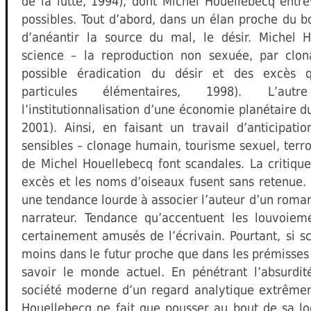
de la lutte, 1994), dont Michel Houellebecq entre
possibles. Tout d’abord, dans un élan proche du bo
d’anéantir la source du mal, le désir. Michel H
science – la reproduction non sexuée, par cl
possible éradication du désir et des excès qu
particules élémentaires, 1998). L’aut
l’institutionnalisation d’une économie planétaire d
2001). Ainsi, en faisant un travail d’anticipati
sensibles – clonage humain, tourisme sexuel, terr
de Michel Houellebecq font scandales. La critique
excès et les noms d’oiseaux fusent sans retenue. I
une tendance lourde à associer l’auteur d’un roma
narrateur. Tendance qu’accentuent les louvoieme
certainement amusés de l’écrivain. Pourtant, si sc
moins dans le futur proche que dans les prémisses 
savoir le monde actuel. En pénétrant l’absurdit
société moderne d’un regard analytique extrêmem
Houellebecq ne fait que pousser au bout de sa l