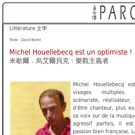
Littérature
文學
Texte : David Bartel
Michel Houellebecq est un optimiste !
米歇爾．烏艾爾貝克：樂觀主義者
Michel Houellebecq 
visages multiples. 
scénariste, réalisateur,
d’être chanteur, plus e
sa voix sur de la musiqu
agressif parfois, il e
passion bien française. L