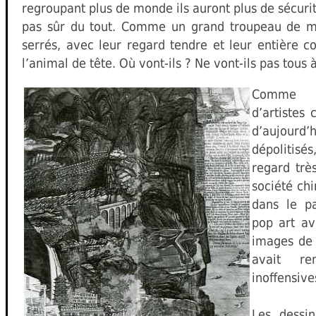
regroupant plus de monde ils auront plus de sécurité
pas sûr du tout. Comme un grand troupeau de m
serrés, avec leur regard tendre et leur entière co
l’animal de tête. Où vont-ils ? Ne vont-ils pas tous à
Comme 
d’artistes 
d’aujour
dépolitisé
regard très
société chi
dans le p
pop art av
images de 
avait re
inoffensive
Les dessi