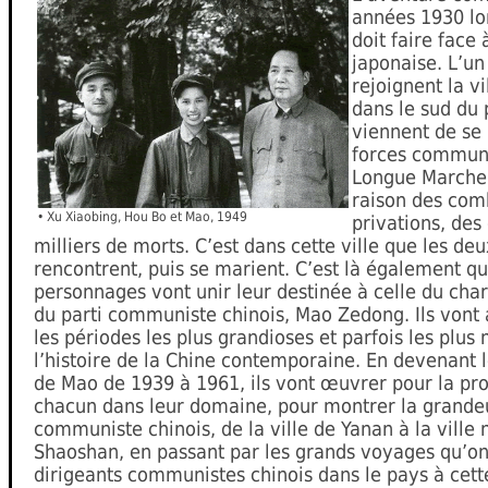
années 1930 lo
doit faire face 
japonaise. L’un 
rejoignent la v
dans le sud du 
viennent de se
forces communi
Longue Marche q
raison des com
• Xu Xiaobing, Hou Bo et Mao, 1949
privations, des
milliers de morts. C’est dans cette ville que les de
rencontrent, puis se marient. C’est là également q
personnages vont unir leur destinée à celle du cha
du parti communiste chinois, Mao Zedong. Ils vont 
les périodes les plus grandioses et parfois les plus 
l’histoire de la Chine contemporaine. En devenant 
de Mao de 1939 à 1961, ils vont œuvrer pour la pr
chacun dans leur domaine, pour montrer la grande
communiste chinois, de la ville de Yanan à la ville
Shaoshan, en passant par les grands voyages qu’ont
dirigeants communistes chinois dans le pays à cett