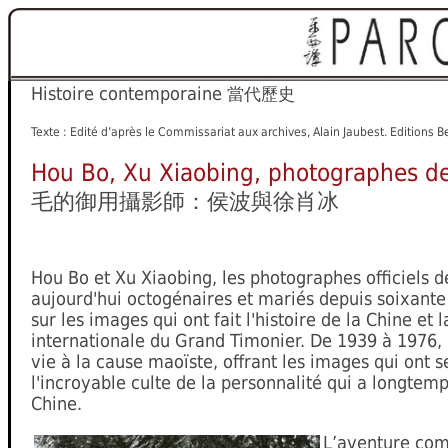
Histoire contemporaine
當代歷史
Texte : Edité d’après le Commissariat aux archives, Alain Jaubest. Editions B
Hou Bo, Xu Xiaobing, photographes d
毛的御用攝影師：侯波與徐肖冰
Hou Bo et Xu Xiaobing, les photographes officiels 
aujourd'hui octogénaires et mariés depuis soixante
sur les images qui ont fait l'histoire de la Chine e
internationale du Grand Timonier. De 1939 à 1976, i
vie à la cause maoïste, offrant les images qui ont s
l'incroyable culte de la personnalité qui a longtem
Chine.
L’aventure co