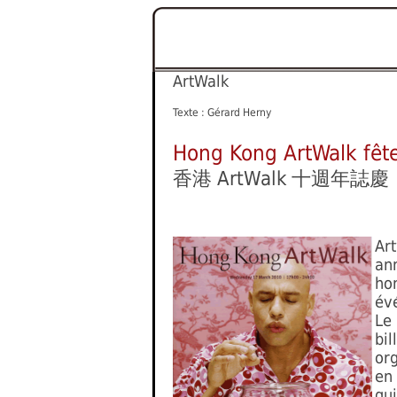
ArtWalk
Texte : Gérard Herny
Hong Kong ArtWalk fête
香港 ArtWalk 十週年誌慶
Art
ann
hon
év
Le 
bil
org
en
gu