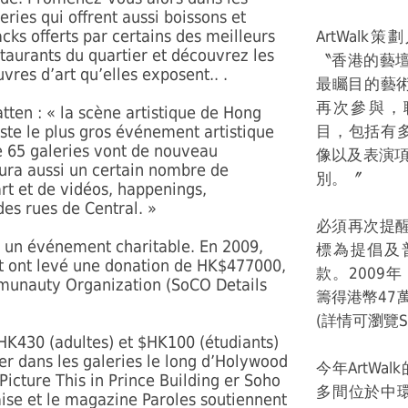
eries qui offrent aussi boissons et
cks offerts par certains des meilleurs
ArtWalk策
taurants du quartier et découvrez les
〝香港的藝壇
vres d’art qu’elles exposent.. .
最矚目的藝
再次參與，聯同
tten : « la scène artistique de Hong
ste le plus gros événement artistique
目，包括有
e 65 galeries vont de nouveau
像以及表演項目
 aura aussi un certain nombre de
別。〞
art et de vidéos, happenings,
des rues de Central. »
必須再次提醒
st un événement charitable. En 2009,
標為提倡及
et ont levé une donation de HK$477000,
款。2009年
mmunauty Organization (SoCO Details
籌得港幣47
(詳情可瀏覽So
$HK430 (adultes) et $HK100 (étudiants)
ier dans les galeries le long d’Holywood
今年ArtWa
icture This in Prince Building er Soho
多間位於中
aise et le magazine Paroles soutiennent