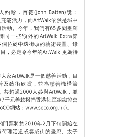
劃人約翰．百德(John Batten)說：
充滿活力，而ArtWalk依然是城中
術活動。今年，我們有65多間畫廊
一些額外的ArtWalk Extra節
多個位於中環街頭的藝術裝置、錄
，必定令今年的ArtWalk 更為特
大家ArtWalk是一個慈善活動，目
普及藝術欣賞，並為慈善機構籌
，共超過2000人參與ArtWalk，並
萬7千元善款撥捐香港社區組織協會
CO網站：www.soco.org.hk)。
lk的門票將於2010年2月下旬開始在
環荷理活道或雲咸街的畫廊、太子