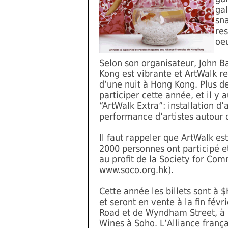
gal
sna
res
oeu
Selon son organisateur, John Ba
Kong est vibrante et ArtWalk re
d’une nuit à Hong Kong. Plus d
participer cette année, et il y
“ArtWalk Extra”: installation d’
performance d’artistes autour 
Il faut rappeler que ArtWalk e
2000 personnes ont participé 
au profit de la Society for Co
www.soco.org.hk).
Cette année les billets sont à 
et seront en vente à la fin févr
Road et de Wyndham Street, à P
Wines à Soho. L’Alliance franç