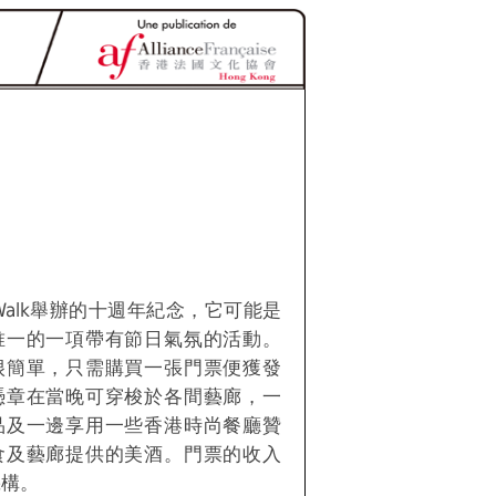
tWalk舉辦的十週年紀念，它可能是
唯一的一項帶有節日氣氛的活動。
很簡單，只需購買一張門票便獲發
憑章在當晚可穿梭於各間藝廊，一
品及一邊享用一些香港時尚餐廳贊
食及藝廊提供的美酒。門票的收入
機構。