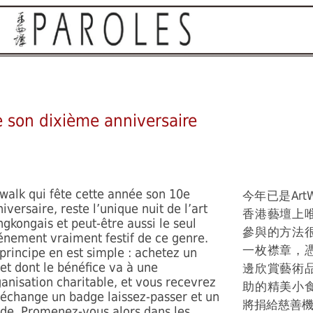
 son dixième anniversaire
walk qui fête cette année son 10e
今年已是Ar
iversaire, reste l’unique nuit de l’art
香港藝壇上
gkongais et peut-être aussi le seul
參與的方法
énement vraiment festif de ce genre.
一枚襟章，
principe en est simple : achetez un
let dont le bénéfice va à une
邊欣賞藝術
anisation charitable, et vous recevrez
助的精美小
 échange un badge laissez-passer et un
將捐給慈善
ide. Promenez-vous alors dans les