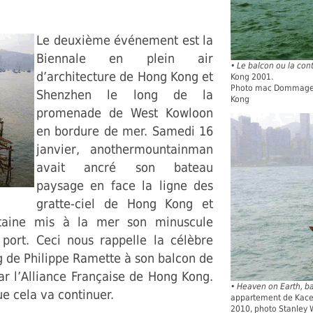
Le deuxième événement est la
Biennale en plein air
•
Le balcon ou la con
d’architecture de Hong Kong et
Kong 2001.
Photo mac Dommage /
Shenzhen le long de la
Kong
promenade de West Kowloon
en bordure de mer. Samedi 16
janvier, anothermountainman
avait ancré son bateau
paysage en face la ligne des
gratte-ciel de Hong Kong et
taine mis à la mer son minuscule
port. Ceci nous rappelle la célèbre
g de Philippe Ramette à son balcon de
ar l’Alliance Française de Hong Kong.
•
Heaven on Earth, 
ue cela va continuer.
appartement de Kacey
2010, photo Stanley