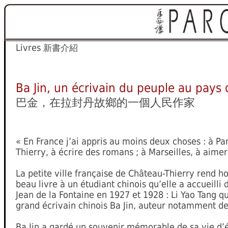
Livres
新書介紹
Ba Jin, un écrivain du peuple au pays 
巴金，在拉封丹故鄉的一個人民作家
« En France j’ai appris au moins deux choses : à Pa
Thierry, à écrire des romans ; à Marseilles, à aimer
La petite ville française de Château-Thierry rend
beau livre à un étudiant chinois qu’elle a accueilli
Jean de la Fontaine en 1927 et 1928 : Li Yao Tang q
grand écrivain chinois Ba Jin, auteur notamment d
Ba Jin a gardé un souvenir mémorable de sa vie d’