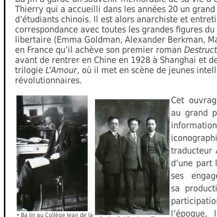
Thierry qui a accueilli dans les années 20 un gran
d’étudiants chinois. Il est alors anarchiste et entret
correspondance avec toutes les grandes figures 
libertaire (Emma Goldman, Alexander Berkman, Max
en France qu’il achève son premier roman
Destruct
avant de rentrer en Chine en 1928 à Shanghai et 
trilogie
L’Amour
, où il met en scène de jeunes intel
révolutionnaires.
Cet ouvrage
au grand p
inform
iconograph
traducteur 
d’une part l
ses engage
sa producti
participat
l’époque, 
• Ba Jin au Collège Jean de la