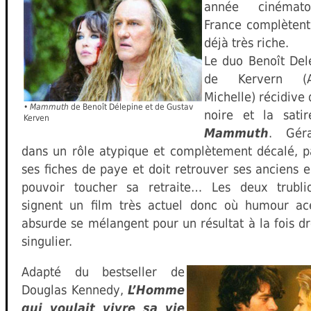
année cinémato
France complèten
déjà très riche.
Le duo Benoît Del
de Kervern (Aa
Michelle) récidive
•
Mammuth
de Benoît Délepine et de Gustav
noire et la sati
Kerven
Mammuth
. Géra
dans un rôle atypique et complètement décalé, p
ses fiches de paye et doit retrouver ses anciens
pouvoir toucher sa retraite… Les deux trublio
signent un film très actuel donc où humour ac
absurde se mélangent pour un résultat à la fois dr
singulier.
Adapté du bestseller de
Douglas Kennedy,
L’Homme
qui voulait vivre sa vie