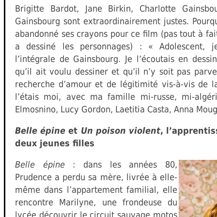
Brigitte Bardot, Jane Birkin, Charlotte Gainsbo
Gainsbourg sont extraordinairement justes. Pourquo
abandonné ses crayons pour ce film (pas tout à fait 
a dessiné les personnages) : « Adolescent,
l’intégrale de Gainsbourg. Je l’écoutais en dessin
qu’il ait voulu dessiner et qu’il n’y soit pas parve
recherche d’amour et de légitimité vis-à-vis de
l’étais moi, avec ma famille mi-russe, mi-algér
Elmosnino, Lucy Gordon, Laetitia Casta, Anna Mougl
Belle épine
et
Un poison violent
, l’apprenti
deux jeunes filles
Belle épine
: dans les années 80,
Prudence a perdu sa mère, livrée à elle-
même dans l’appartement familial, elle
rencontre Marilyne, une frondeuse du
lycée découvrir le circuit sauvage motos