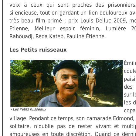
voix à ceux qui sont proches des prisonnier
silencieuse, tout en gardant un lien douloureux av
très beau film primé : prix Louis Delluc 2009, mei
Etienne, Meilleur espoir féminin, Lumière 2
Rahouadj, Reda Kateb, Pauline Étienne.
Les Petits ruisseaux
Émil
cou
pais
des 
sur l
les 
•
Les Petits ruisseaux
cop
village. Pendant ce temps, son camarade Edmond, l
solitaire, n’oublie pas de rester vivant et multi
amoureuses en toute discrétion. Quand ce derni