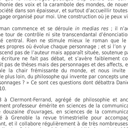
honie des voix et la carambole des mondes, de nouer 
ociété dans son épaisseur, et surtout d’accueillir toutes
ngage organisé pour moi. Une construction où je peux vi
oman commence et se déroule
in medias res
; il n’
e tour de contrôle ni site transcendantal d’énonciatio
é central. Rien ne stimule mieux le roman que le 
s propres où évolue chaque personnage ; et si l’on y 
scend pas de l’auteur mais apparaît située, soutenue pa
 écriture ne fait pas débat, et s’avère faiblement co
it pas de thèses mais des personnages et des affects, e
le la chair frémissante du monde, et nous invite 
le plus loin, du philosophe qui invente par concepts un
sonnages ? » Ce sont ces questions dont débattra Dani
10.
 à Clermont-Ferrand, agrégé de philosophie et anc
ement professeur émérite en sciences de la communicat
ne douzaine d'ouvrages, en sciences de la communica
ndé à Grenoble la revue trimestrielle pour accomp
nt, et il collabore régulièrement à de très nombreuse