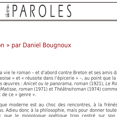
on » par Daniel Bougnoux
a vie le roman – et d’abord contre Breton et ses amis da
oise » et « réussite dans l’épicerie » –, au point que 
ses œuvres :
Anicet ou le panorama, roman
(1921),
Le R
 Matisse, roman
(1971) et
Théâtre/roman
(1974) comme 
x de ce « genre ».
que moderne est au choc des rencontres, à la frénés
s. Adieu donc à la philosophie, mais pour donner tout
 que le monologue poétique trop centré sur son 