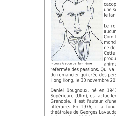
cacop
une s
le la
Le r
aucun
Comit
monde
ne de
Cette
produ
anima
• Louis Aragon par lui-même
refermée des passions. Qui va 
du romancier qui crée des per
Hong Kong, le 30 novembre 20
Daniel Bougnoux, né en 1943
Supérieure (Ulm), est actuell
Grenoble. Il est l'auteur d'u
littéraire. En 1976, il a fo
théâtrales de Georges Lavauda