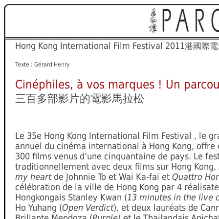
Hong Kong International Film Festival 2011
港國際電
Texte : Gérard Henry
Cinéphiles, à vos marques ! Un parcou
三百多部影片的電影馬拉松
Le 35e Hong Kong International Film Festival , le 
annuel du cinéma international à Hong Kong, offre 
300 films venus d’une cinquantaine de pays. Le fest
traditionnellement avec deux films sur Hong Kong,
my heart
de Johnnie To et Wai Ka-fai et
Quattro Ho
célébration de la ville de Hong Kong par 4 réalisate
Hongkongais Stanley Kwan (
13 minutes in the live
Ho Yuhang (
Open Verdict
), et deux lauréats de Cann
Brillante Mendoza (
Purple
) et le Thailandais Apich