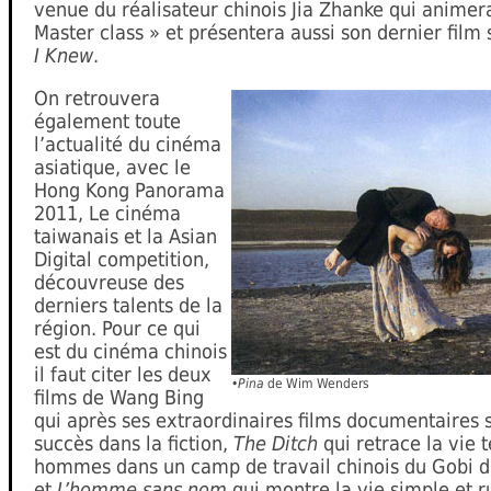
venue du réalisateur chinois Jia Zhanke qui animer
Master class » et présentera aussi son dernier film
I Knew
.
On retrouvera
également toute
l’actualité du cinéma
asiatique, avec le
Hong Kong Panorama
2011, Le cinéma
taiwanais et la Asian
Digital competition,
découvreuse des
derniers talents de la
région. Pour ce qui
est du cinéma chinois
il faut citer les deux
•
Pina
de Wim Wenders
films de Wang Bing
qui après ses extraordinaires films documentaires 
succès dans la fiction,
The Ditch
qui retrace la vie t
hommes dans un camp de travail chinois du Gobi d
et
L’homme sans nom
qui montre la vie simple et r