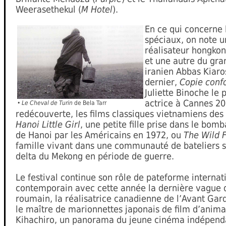
Weerasethekul (
M Hotel
).
En ce qui concerne
spéciaux, on note u
réalisateur hongkon
et une autre du gra
iranien Abbas Kiaro
dernier,
Copie con
Juliette Binoche le 
actrice à Cannes 20
•
Le Cheval de Turin
de Bela Tarr
redécouverte, les films classiques vietnamiens des
Hanoi Little Girl
, une petite fille prise dans le bo
de Hanoi par les Américains en 1972, ou
The Wild F
famille vivant dans une communauté de bateliers s
delta du Mekong en période de guerre.
Le festival continue son rôle de pateforme interna
contemporain avec cette année la dernière vague
roumain, la réalisatrice canadienne de l’Avant Gar
le maître de marionnettes japonais de film d’ani
Kihachiro, un panorama du jeune cinéma indépenda