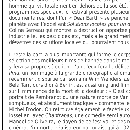
homme qui vit totalement en dehors de la société.
programmes spéciaux, le festival présente plusie
documentaires, dont l’un « Dear Earth » se penche s
planète avec l’excellent
Solutions locales pour un 
Coline Serreau qui montre la destruction apportée p
industrielle, les pesticides etc, mais a le grand mér
désastres des solutions locales qui pourraient nous
Il reste la part la plus importante qui forme le corp
sélection des meilleurs films de l’année dans le m
y fera sa propre sélection. L’un d’eux fera le délic
Pina
, un hommage à la grande chorégraphe allem
récemment disparue par son ami Wim Wenders.
Le
Bela Tarr, ours d’or à Berlin, est aussi un grand fil
sur l’imminence de la mort et la douleur : « C’est
portrait de Rembrandt ou une nature morte de Van
somptueux, et absolument tragique » commente le 
Michel Frodon. On retrouve également le facétieux
Iosseliani avec
Chantrapas
, une comédie semi auto
Manoel de Oliveira, le doyen de ce festival et des r
cinéma, l’immortel réalisateur portugais, qui à 102 