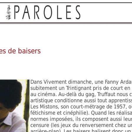
es de baisers
Dans Vivement dimanche, une Fanny Arda
subitement un Trintignant pris de court en 
au cinéma. Au-delà du gag, Truffaut nous 
artistique conditionne aussi tout apprenti
Les Mistons, son court-métrage de 1957, o
fétichisme et cinéphilie). Quand les réalis
normes imposées, ils composent aussi leur
censure (les jeux du renversement chez un 
arrière-plan). Les baisers balisent donc un 