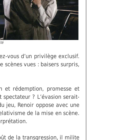
té
z-vous d’un privilège exclusif.
de scènes vues : baisers surpris,
on et rédemption, promesse et
 spectateur ? L’évasion serait-
 du jeu, Renoir oppose avec une
relativisme de la mise en scène.
rprétation.
t de la transgression, il milite