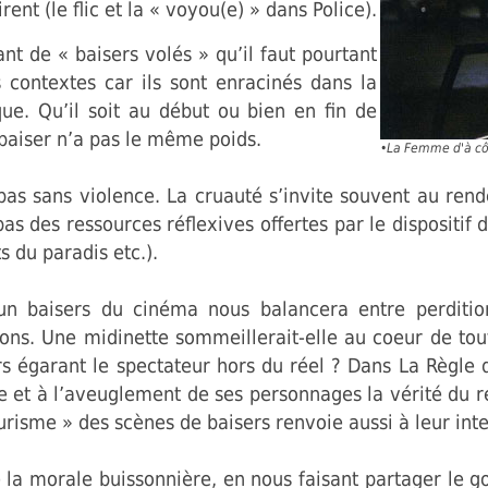
irent (le flic et la « voyou(e) » dans Police).
nt de « baisers volés » qu’il faut pourtant
s contextes car ils sont enracinés dans la
ue. Qu’il soit au début ou bien en fin de
 baiser n’a pas le même poids.
•
La Femme d'à cô
as sans violence. La cruauté s’invite souvent au rende
as des ressources réflexives offertes par le dispositif 
s du paradis etc.).
 un baisers du cinéma nous balancera entre perditi
ons. Une midinette sommeillerait-elle au coeur de tout
ers égarant le spectateur hors du réel ? Dans La Règle
ite et à l’aveuglement de ses personnages la vérité du 
risme » des scènes de baisers renvoie aussi à leur inte
e la morale buissonnière, en nous faisant partager le goû