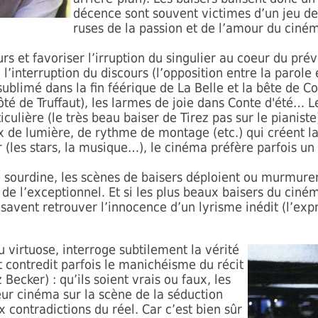
décence sont souvent victimes d’un jeu de
ruses de la passion et de l’amour du ciné
 et favoriser l’irruption du singulier au coeur du prévis
l’interruption du discours (l’opposition entre la parol
sublimé dans la fin féérique de La Belle et la bête de 
é de Truffaut), les larmes de joie dans Conte d'été… 
culière (le très beau baiser de Tirez pas sur le pianist
 de lumière, de rythme de montage (etc.) qui créent la
 (les stars, la musique…), le cinéma préfère parfois un
de sourdine, les scènes de baisers déploient ou murmuren
 de l’exceptionnel. Et si les plus beaux baisers du cin
savent retrouver l’innocence d’un lyrisme inédit (l’exp
 virtuose, interroge subtilement la vérité
et contredit parfois le manichéisme du récit
Becker) : qu’ils soient vrais ou faux, les
leur cinéma sur la scène de la séduction
contradictions du réel. Car c’est bien sûr