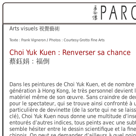
Arts visuels
視覺藝術
Texte : Frank Vigneron
/
Photos : Courtesy Grotto Fine Arts
Choi Yuk Kuen : Renverser sa chance
蔡鈺娟：福倒
Dans les peintures de Choi Yuk Kuen, et de nombre d
génération à Hong Kong, le très personnel devient le
matériel même de son œuvre. Sans craindre de d
pour le spectateur, qui se trouve ainsi confronté à
particulière de devinette (de la sorte qui ne se laiss
clé), Choi Yuk Kuen nous donne une multitude d’inse
entourés d’autres indices, tous peints avec une subt
semble hésiter entre le dessin scientifique et la fi
chinois. On peut se demander d’ailleurs à quel poi