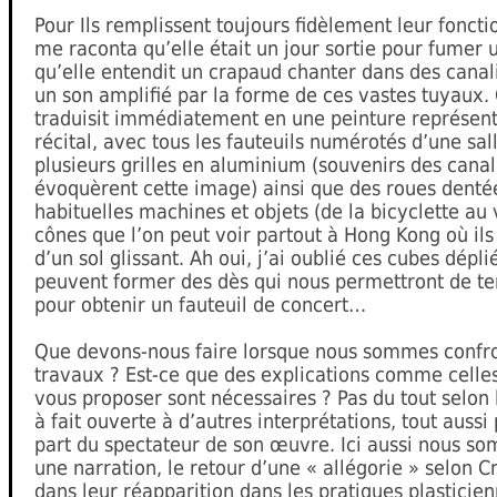
Pour Ils remplissent toujours fidèlement leur foncti
me raconta qu’elle était un jour sortie pour fumer 
qu’elle entendit un crapaud chanter dans des canal
un son amplifié par la forme de ces vastes tuyaux. 
traduisit immédiatement en une peinture représent
récital, avec tous les fauteuils numérotés d’une sal
plusieurs grilles en aluminium (souvenirs des canal
évoquèrent cette image) ainsi que des roues denté
habituelles machines et objets (de la bicyclette au v
cônes que l’on peut voir partout à Hong Kong où ils
d’un sol glissant. Ah oui, j’ai oublié ces cubes déplié
peuvent former des dès qui nous permettront de te
pour obtenir un fauteuil de concert…
Que devons-nous faire lorsque nous sommes confro
travaux ? Est-ce que des explications comme celles
vous proposer sont nécessaires ? Pas du tout selon l’
à fait ouverte à d’autres interprétations, tout aussi
part du spectateur de son œuvre. Ici aussi nous s
une narration, le retour d’une « allégorie » selon C
dans leur réapparition dans les pratiques plasticie