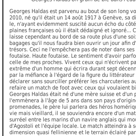
Georges Haldas est parvenu au bout de son long v
2010, né qu'il était un 14 août 1917 à Genève, sa di
le, n'ayant evidemment suscité aucun écho du côt
plaines françaises où il était dédaigné et ignoré...
laisse cependant au bord de sa route plus d'une so
bagages qu'il nous faudra bien ouvrir un jour afin d
trésors. Ceci ne l'empêchera pas de noter dans ses c
foutaise. Haute foutaise. Le sentiment d'avoir parf
celle de mes proches. Vivent ceux qui n'écrivent pa
extrême d'un homme qui écrira durant sept décenni
par la méfiance à l'égard de la figure du littérateur
déclarer sans sourciller préférer les charcuteries au
refaire un match de foot avec ceux qui voulaient bi
Georges Haldas était né d'une mère suisse et d'un 
l'emmènera à l'âge de 5 ans dans son pays d'origine
promenades, le père lui parlera des héros homériqu
vie mais vieillard, il se souviendra encore d'un mat
surréel entre les marins d'un navire anglais qui mou
d'Agostoli et l'équipe locale. Le match atteindra à 
dimension quasi fellinienne et le terrain éclairé pa