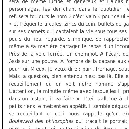
sera de même lucide et généreux et Haldas n'
personnages, les dénichant dans le quotidien le
refusera toujours le nom « d'écrivain » pour celui
» et fréquentera cafés, zincs du coin, buffets de ga
sur ses carnets qui captaient la vie sous tous ses 
pouls du lieu, regarde, s'implique, se rapproch
même à sa manière partager le repas d'un inconn
Près de la voie ferrée. Un cheminot. A l'écart de
Assis sur une poutre. A l'ombre de la cabane aux o
pour lui. Mieux. Je veux dire : pain, fromage, sauc
Mais la question, bien entendu n'est pas là. Elle 
recueillement où on voit notre homme s'app
L'attention, la minutie même avec lesquelles il pr
dans un instant, il va faire ». L'œil s'allume à c
petits riens le mettent en appétit. Il semble dégus
se recueillant et ceci nous rappelle qu'en ex
Boulevard des philosophes
qui traçait le portrai
père », il avait mis cette citation de Pascal : «