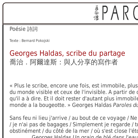
Poésie
詩詞
Texte : Bernard Pokojski
Georges Haldas, scribe du partage
喬治．阿爾達斯：與人分享的寫作者
« Plus le scribe, encore une fois, est immobile, plus 
du monde visible et ceux de l'invisible. A partir de q
qu'il a à dire. Et il doit rester d'autant plus immobi
monde a la bougeotte. » Georges Haldas
Paroles d
Sans feu ni lieu j'arrive / au bout de ce voyage / 
/ je n'ai pas de bagages / Simplement je regarde / t
obstinément / du côté de la mer / où s'est close l'éto
Georges Haldas
Un grain de blé dans l'ea