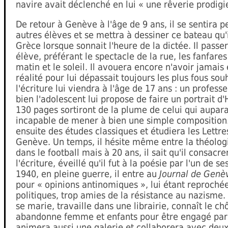
navire avait déclenché en lui « une rêverie prodigi
De retour à Genève à l'âge de 9 ans, il se sentira 
autres élèves et se mettra à dessiner ce bateau qu'i
Grèce lorsque sonnait l'heure de la dictée. Il pass
élève, préférant le spectacle de la rue, les fanfar
matin et le soleil. Il avouera encore n'avoir jamais
réalité pour lui dépassait toujours les plus fous sou
l'écriture lui viendra à l'âge de 17 ans : un profes
bien l'adolescent lui propose de faire un portrait d'
130 pages sortiront de la plume de celui qui aupar
incapable de mener à bien une simple composition.
ensuite des études classiques et étudiera les Lettre
Genève. Un temps, il hésite même entre la théologi
dans le football mais à 20 ans, il sait qu'il consacre
l'écriture, éveillé qu'il fut à la poésie par l'un de s
1940, en pleine guerre, il entre au
Journal de Genè
pour « opinions antinomiques », lui étant reproché
politiques, trop amies de la résistance au nazisme. 
se marie, travaille dans une librairie, connaît le 
abandonne femme et enfants pour être engagé par u
animera aussi une galerie et collaborera avec deux