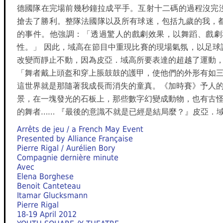
德國隊在完場前幾秒鐘拉成平手。互射十二碼的過程沒完
搶去了勝利。整隊法國隊以及所有球迷，包括九歲的我，
的事件。他強調：「透過驚人的戲劇效果，以舞蹈、戲劇
性。」 因此，域高在節目中重現比賽的現場氣氛，以足
改變而靜止不動，因為皮亞．域高所要表達的超越了運動，正如作家兼
「舞者戴上頭盔和穿上脹鼓鼓的護甲，使他們的外形有如
這世界就是那隨著我成長而消失的童真。《加時賽》予人
景，在一塊發光的石板上，那些數字幻變成動物，也有古
的舞者…… 『最後的意識不就是已經是結局麼？』皮亞．
Arrêts de jeu / a French May Event
Presented by Alliance Française
Pierre Rigal / Aurélien Bory
Compagnie dernière minute
Avec
Elena Borghese
Benoit Canteteau
Itamar Glucksmann
Pierre Rigal
18-19 April 2012