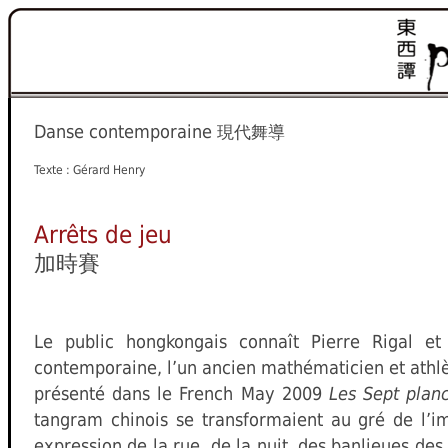
Danse contemporaine
現代舞導
Texte : Gérard Henry
Arrêts de jeu
加時賽
Le public hongkongais connaît Pierre Rigal e
contemporaine, l’un ancien mathématicien et athlète
présenté dans le French May 2009
Les Sept planc
tangram chinois se transformaient au gré de l’
expression de la rue, de la nuit, des banlieues de