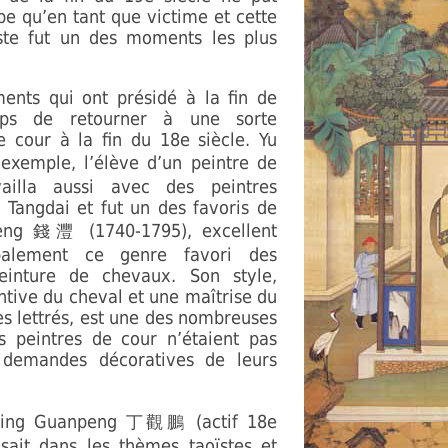
pe qu’en tant que victime et cette
iste fut un des moments les plus
ents qui ont présidé à la fin de
mps de retourner à une sorte
 cour à la fin du 18e siècle. Yu
exemple, l’élève d’un peintre de
vailla aussi avec des peintres
Tangdai et fut un des favoris de
Feng
(1740-1795), excellent
錢灃
cipalement ce genre favori des
inture de chevaux. Son style,
ntive du cheval et une maîtrise du
es lettrés, est une des nombreuses
s peintres de cour n’étaient pas
 demandes décoratives de leurs
 Ding Guanpeng
(actif 18e
丁觀鵬
lisait dans les thèmes taoïstes et