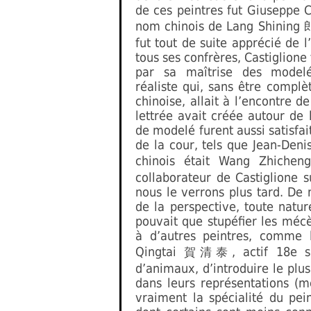
de ces peintres fut Giuseppe Ca
nom chinois de Lang Shining
fut tout de suite apprécié de
tous ses confrères, Castiglione
par sa maîtrise des modelé
réaliste qui, sans être compl
chinoise, allait à l’encontre d
lettrée avait créée autour de
de modelé furent aussi satisfai
de la cour, tels que Jean-Deni
chinois était Wang Zhiche
collaborateur de Castiglione 
nous le verrons plus tard. De
de la perspective, toute natur
pouvait que stupéfier les mé
à d’autres peintres, comme l
Qingtai
, actif 18e s
賀清泰
d’animaux, d’introduire le plu
dans leurs représentations (m
vraiment la spécialité du pei