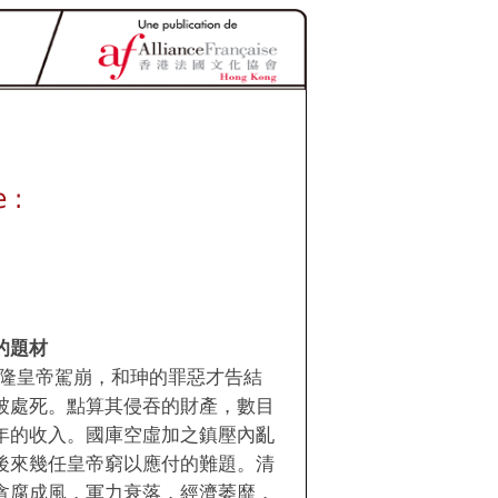
 :
的題材
乾隆皇帝駕崩，和珅的罪惡才告結
被處死。點算其侵吞的財產，數目
年的收入。國庫空虛加之鎮壓內亂
後來幾任皇帝窮以應付的難題。清
貪腐成風，軍力衰落，經濟萎靡，