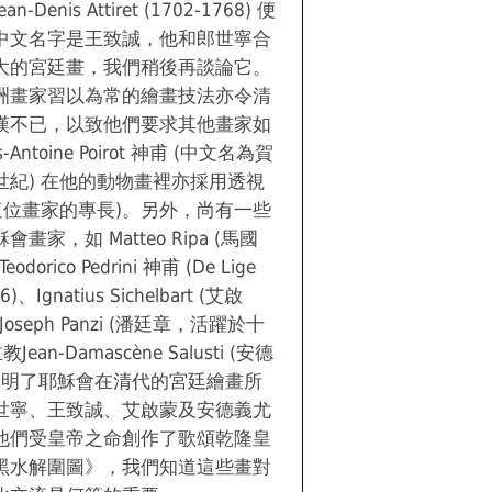
enis Attiret (1702-1768) 便
中文名字是王致誠，他和郎世寧合
大的宮廷畫，我們稍後再談論它。
洲畫家習以為常的繪畫技法亦令清
嘆不已，以致他們要求其他畫家如
Antoine Poirot 神甫 (中文名為賀
世紀) 在他的動物畫裡亦採用透視
這位畫家的專長)。另外，尚有一些
家，如 Matteo Ripa (馬國
dorico Pedrini 神甫 (De Lige
、Ignatius Sichelbart (艾啟
Joseph Panzi (潘廷章，活躍於十
an-Damascène Salusti (安德
，這說明了耶穌會在清代的宮廷繪畫所
世寧、王致誠、艾啟蒙及安德義尤
他們受皇帝之命創作了歌頌乾隆皇
黑水解圍圖》，我們知道這些畫對