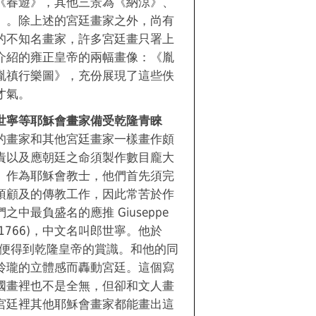
《春遊》，其他三景為《納涼》、
》。除上述的宮廷畫家之外，尚有
的不知名畫家，許多宮廷畫只署上
介紹的雍正皇帝的兩幅畫像：《胤
胤禛行樂圖》，充份展現了這些佚
才氣。
世寧等耶穌會畫家備受乾隆青睞
的畫家和其他宮廷畫家一樣畫作頗
責以及應朝廷之命須製作數目龐大
。作為耶穌會教士，他們首先須完
須顧及的傳教工作，因此常苦於作
中最負盛名的應推 Giuseppe
1688-1766)，中文名叫郎世寧。他於
快便得到乾隆皇帝的賞識。和他的同
玲瓏的立體感而轟動宮廷。這個寫
國畫裡也不是全無，但卻和文人畫
宮廷裡其他耶穌會畫家都能畫出這