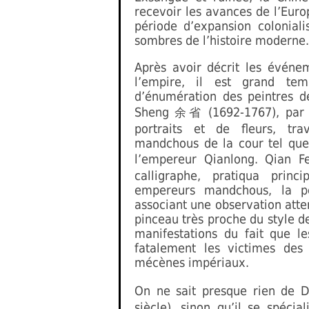
recevoir les avances de l’Euro
période d’expansion colonial
sombres de l’histoire moderne.
Après avoir décrit les événem
l’empire, il est grand te
d’énumération des peintres de
Sheng
(1692-1767), par 
余省
portraits et de fleurs, tra
mandchous de la cour tel que 
l’empereur Qianlong. Qian 
calligraphe, pratiqua prin
empereurs mandchous, la pe
associant une observation atte
pinceau très proche du style d
manifestations du fait que le
fatalement les victimes des
mécènes impériaux.
On ne sait presque rien de
siècle), sinon qu’il se spécia