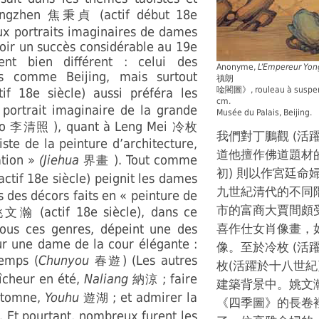
Bingzhen
(actif début 18e
焦秉貞
aux portraits imaginaires de dames
voir un succès considérable au 19e
nt bien différent : celui des
Anonyme,
L’Empereur Yong
s comme Beijing, mais surtout
禛朗
唫閣圖》, rouleau à suspendr
if 18e siècle) aussi préféra les
cm.
 portrait imaginaire de la grande
Musée du Palais, Beijing.
ao
), quant à Leng Mei
李清照
冷枚
我們對丁鵬觀 (活
aliste de la peinture d’architecture,
道他擅作佛道題材
ation »
(Jiehua
). Tout comme
界畫
初) 則以作宮廷
actif 18e siècle) peignit les dames
九世紀清代的不同
s des décors faits en « peinture de
市的富商大賈間頗受
(actif 18e siècle), dans ce
姚文瀚
tous ces genres, dépeint une des
喜作仕女肖像畫，
ur une dame de la cour élégante :
像。至於冷枚 (活
emps (
Chunyou
) (Les autres
春遊
枚(活躍於十八世
aîcheur en été,
Naliang
; faire
納涼
建築背景中。姚文
automne,
Youhu
; et admirer la
遊湖
《四季圖》的長卷
). Et pourtant, nombreux furent les