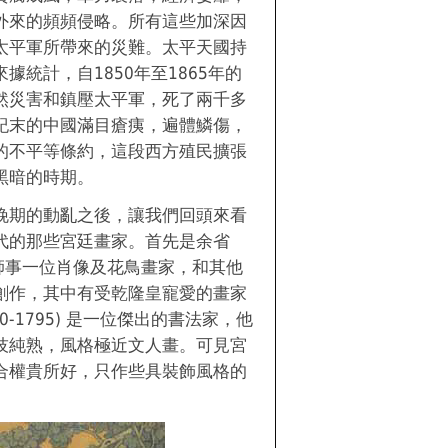
外來的頻頻侵略。所有這些加深因
太平軍所帶來的災難。太平天國持
據統計，自1850年至1865年的
然災害和鎮壓太平軍，死了兩千多
紀末的中國滿目瘡痍，遍體鱗傷，
的不平等條約，這段西方殖民擴張
黑暗的時期。
晚期的動亂之後，讓我們回頭來看
代的那些宮廷畫家。首先是余省
)，他師事一位肖像及花鳥畫家，和其他
創作，其中有受乾隆皇寵愛的畫家
40-1795) 是一位傑出的書法家，他
技純熟，風格極近文人畫。可見宮
合權貴所好，只作些具裝飾風格的