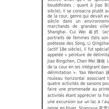
bouddhistes ; quant à Jiao 
siècle), il se consacra plutôt 
de la cour, genre qui devait a
siècle dans un environneme
marchands de grandes ville
Shanghai. Cui Wei
(act
崔鏏
portraits de femmes (tels son
poétesse des Song, Li Qingzh
(actif 18e siècle), il fut spéci
appelée « peinture de délimit
Jiao Bingzhen, Chen Mei
(
陳枚
de la cour en les intégrant dan
délimitation ». Yao Wenhan
rouleau horizontal associant 
quatre activités de saisons po
faire une promenade au print
activités étant apprécier la fr
une excursion sur un lac à l’
neige en hiver,
Shangxue
賞雪