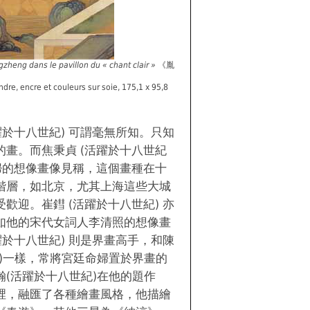
zheng dans le pavillon du « chant clair »
《胤
e, encre et couleurs sur soie, 175,1 x 95,8
躍於十八世紀) 可謂毫無所知。只知
的畫。而焦秉貞 (活躍於十八世紀
命婦的想像畫像見稱，這個畫種在十
階層，如北京，尤其上海這些大城
歡迎。崔鏏 (活躍於十八世紀) 亦
如他的宋代女詞人李清照的想像畫
躍於十八世紀) 則是界畫高手，和陳
紀)一樣，常將宮廷命婦置於界畫的
瀚(活躍於十八世紀)在他的題作
裡，融匯了各種繪畫風格，他描繪