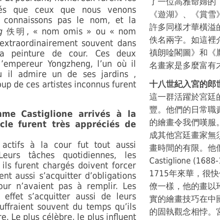
了一位高雅命婦的
ués que ceux que nous venons
《遊湖》、《賞雪
 connaissons pas le nom, et la
許多同樣才華橫溢
g
, « nom omis » ou « nom
佚明
佚名兩字。如這裡
 extraordinairement souvent dans
禛朗唫閣圖》和《
la peinture de cour. Ces deux
l’empereur Yongzheng, l’un où il
名畫家是多麼富有
ù il admire un de ses jardins ,
up de ces artistes inconnus furent
十八世紀入宮的郎
這一群活躍於宮廷
豐。他們的日常職
mme Castiglione arrivés à la
的繪畫令我們嘆服
cle furent très appréciés de
成其他宮廷畫家無
 actifs à la cour fut tout aussi
畫時間的有限。他們之
Leurs tâches quotidiennes, les
Castiglione (
s furent chargés doivent forcer
1715年來華，很
nt aussi s’acquitter d’obligations
our n’avaient pas à remplir. Les
僚一樣，他的畫以
 effet s’acquitter aussi de leurs
實的繪畫技巧在中
uffraient souvent du temps qu’ils
的固執觀念相悖。
e. Le plus célèbre, le plus influent