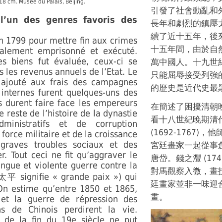
318 cm. Musée du Palais, Beijing.
引發了社會動亂和
l’un des genres favoris des
長年和劇烈的鎮壓
續了近十五年，後來
en 1799 pour mettre fin aux crimes
十五年間，由於自
inalement emprisonné et exécuté.
s biens fut évaluée, ceux-ci se
萬中國人。十九世
s les revenus annuels de l’Etat. Le
只能屈辱接受列強
r ajouté aux frais des campagnes
的歷史是近代史最
 internes furent quelques-uns des
durent faire face les empereurs
在簡述了困擾清朝
 reste de l’histoire de la dynastie
看十八世紀晚期清
ministratifs et de corruption
(1692-1767
orce militaire et de la croissance
graves troubles sociaux et des
宮廷畫家一起從事
r. Tout ceci ne fit qu’aggraver le
唐岱。錢之灃 (17
ngue et violente guerre contre la
對馬觀察入微，畫
signifie « grande paix ») qui
太平
廷畫家並非一味迎
On estime qu’entre 1850 et 1865,
畫。
 et la guerre de répression des
ns de Chinois perdirent la vie.
 de la fin du 19e siècle ne put