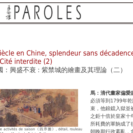
siècle en Chine, splendeur sans décadence
Cité interdite (2)
：興盛不衰 : 紫禁城的繪畫及其理論
（二）
馬：清代畫家偏愛
必須等到1799年
束，他鋃鐺入獄並
之鉅十倍於皇家十
所耗費的軍餉成了
re activités de saison《四序圖》, détail, rouleau
朝晚期行政紊亂，