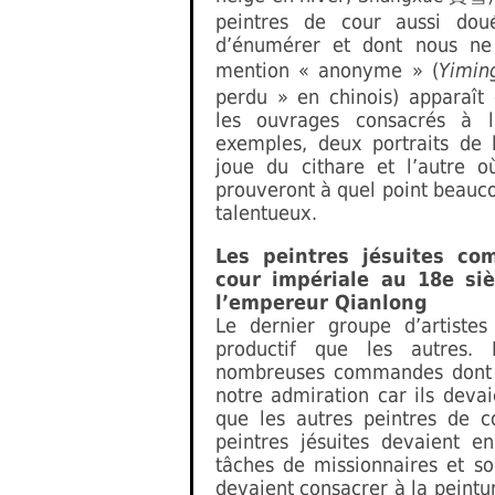
peintres de cour aussi do
d’énumérer et dont nous ne
mention « anonyme » (
Yimin
perdu » en chinois) apparaît
les ouvrages consacrés à 
exemples, deux portraits de 
joue du cithare et l’autre o
prouveront à quel point beauco
talentueux.
Les peintres jésuites co
cour impériale au 18e siè
l’empereur Qianlong
Le dernier groupe d’artistes
productif que les autres. 
nombreuses commandes dont il
notre admiration car ils devaie
que les autres peintres de c
peintres jésuites devaient en
tâches de missionnaires et so
devaient consacrer à la peintur