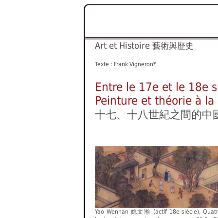
Art et Histoire
藝術與歷史
Texte : Frank Vigneron*
Entre le 17e et le 18e 
Peinture et théorie à la 
十七、十八世紀之間的中國
Yao Wenhan 姚文瀚 (actif 18e siècle), Quat