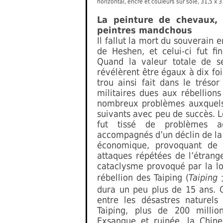
horizontal, encre et couleurs sur soie, 31,5 x 
La peinture de chevaux, 
peintres mandchous
Il fallut la mort du souverain 
de Heshen, et celui-ci fut f
Quand la valeur totale de se
révélèrent être égaux à dix foi
trou ainsi fait dans le tréso
militaires dues aux rébellions
nombreux problèmes auxquels 
suivants avec peu de succès. Le
fut tissé de problèmes ad
accompagnés d’un déclin de la f
économique, provoquant de 
attaques répétées de l’étrange
cataclysme provoqué par la lo
rébellion des Taiping (
Taiping
dura un peu plus de 15 ans. 
entre les désastres naturels
Taiping, plus de 200 millio
Exsangue et ruinée, la Chine