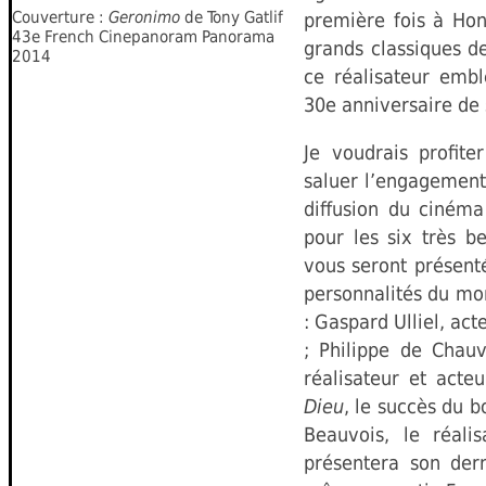
Couverture :
Geronimo
de Tony Gatlif
première fois à Hon
43e French Cinepanoram Panorama
grands classiques d
2014
ce réalisateur emb
30e anniversaire de 
Je voudrais profit
saluer l’engagement 
diffusion du cinéma
pour les six très be
vous seront présent
personnalités du mon
: Gaspard Ulliel, act
; Philippe de Chauv
réalisateur et acte
Dieu
, le succès du b
Beauvois, le réali
présentera son der