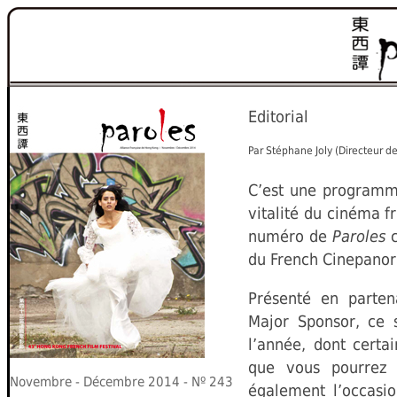
Editorial
Par
Stéphane Joly (Directeur de
C’est une programma
vitalité du cinéma f
numéro de
Paroles
c
du French Cinepano
Présenté en parten
Major Sponsor, ce s
l’année, dont certa
que vous pourrez d
Novembre
-
Décembre 201
4
- Nº 2
4
3
également l’occasio