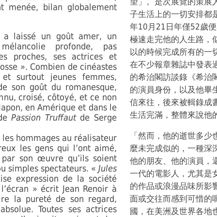
望」。是次展覽的策展人 Se
nt menée, bilan globalement
子生活上的一切安排都是
年10月21日年僅52
 a laissé un goût amer, un
極速走完他的人生路，
mélancolie profonde, pas
以的時候完成所有的一切
es proches, ses actrices et
在不少報章雜誌中發表
rrosse ». Combien de cinéastes
 et surtout jeunes femmes,
的希治閣訪談錄《希治
 de son goût du romanesque,
的演員身份，以及他畢
nnu, croisé, côtoyé, et ce non
信來往，後來被輯錄成
Japon, en Amérique et dans le
生活完滿，整體來說他
 de
Passion Truffaut
de Serge
「然而，他的逝世多少
n, les hommages au réalisateur
eux les gens qui l’ont aimé,
麼未完成似的，一種深
 par son œuvre qu’ils soient
他的朋友、他的演員，
 ou simples spectateurs. «
Jules
一代的電影人，尤其是
ise expression de la société
的作品或浪漫品味所影
l’écran » écrit Jean Renoir à
ire la pureté de son regard,
面或交往而感到可惜的
bsolue. Toutes ses actrices
國，在美洲及世界各地也