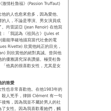
《激情杜魯福》(Passion Truffaut)
念他的人也愈來愈多，因為愛他、
響的人，不論是導演、男女演員或
諾亞 (Jean Renoir) 在他寫
「我認為《祖與占》(Jules et
上看到最能準確地描寫當代社會的電
es Rivette) 欣賞他純正的目光，
orman) 則欣賞他的絕對真誠。曾與他
他的優雅講究深表讚揚。極受杜魯
：「他真的很喜歡女性，尤其是女
他的致愛
性也非常喜歡他。在他1983年的
人兇手，律師 Clément 有一句
不後悔，因為我並不屬於男人的社
為了女性。因為我喜歡看她們，觸