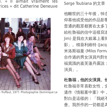
e. « Il aimait vraiment les
Serge Toubiana 的文章
rices » dit Catherine Deneuve
他離世的三十年後，悼
仰慕他或受他的作品影
普通的觀眾都實在太多了。尚雷
給杜魯福的信中這樣寫道：
Jim) 是我在大銀幕
影」。積葵利維特 (Jacqu
米洛斯福曼 (Milos F
合作過的男女演員均對
福賞識的嘉芙蓮丹露說
演員」。
杜魯福，他的女演員、
杜魯福非常喜歡女性，女
遺作《情殺案中案》中，殺
 Truffaut, 1977. Photographie Dominique Le
對白是這樣的：「我絕
會。我所作的一切都是