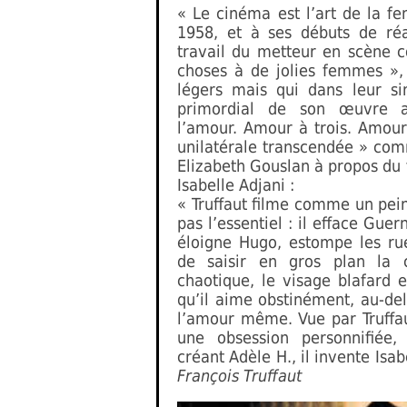
« Le cinéma est l’art de la fe
1958, et à ses débuts de réal
travail du metteur en scène co
choses à de jolies femmes »,
légers mais qui dans leur si
primordial de son œuvre a
l’amour. Amour à trois. Amou
unilatérale transcendée » comm
Elizabeth Gouslan à propos du
Isabelle Adjani :
« Truffaut filme comme un peint
pas l’essentiel : il efface Gue
éloigne Hugo, estompe les rues
de saisir en gros plan la 
chaotique, le visage blafard e
qu’il aime obstinément, au-del
l’amour même. Vue par Truffaut
une obsession personnifiée,
créant Adèle H., il invente Isab
François Truffaut