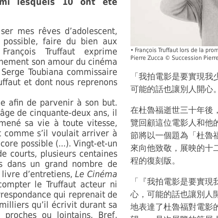
mi lesquels 10 ont été
liser mes rêves d’adolescent,
 possible, faire du bien aux
François Truffaut exprime
•
François Truffaut lors de la pr
Pierre Zucca © Succession Pierr
einement son amour du cinéma
it Serge Toubiana commissaire
「我拍電影是要實現我
uffaut et dont nous reprenons
可能的話也讓別人開心
 afin de parvenir à son but.
在杜魯福逝世三十年後
’âge de cinquante-deux ans, il
 mené sa vie à toute vitesse,
覽回顧這位電影人和他
comme s’il voulait arriver à
節將以一個題為「杜魯
core possible (...). Vingt-et-un
來向他致敬，展映的十
e courts, plusieurs centaines
程的復刻版。
rus dans un grand nombre de
livre d’entretiens,
Le Cinéma
「『我拍電影是要實現
compter le Truffaut acteur ni
orrespondance qui reprenait de
心，可能的話也讓別人
illiers qu’il écrivit durant sa
地表達了杜魯福對電影
 proches ou lointains. Bref,