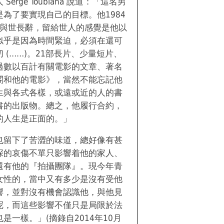
rge Toubiana 說道：「這名男
為了要實現自己的目標。他1984
歲便與世長辭，留給世人的感覺是他以
似乎是因為時間緊迫，必須在還可
 (……)。21部長片、少量短片、
過數以百計有關電影的文章、著名
閣和他的電影》，當然不能忘記他
生與各式各樣，或遠或近的人的書
書的出版物。總之，他履行合約，
的人生是正面的。」
也留下了苦澀的味道，總好像有甚
深的哀傷不單只影響着他的家人、
還有他的『拍攝團隊』。現今年青
女性的，當中又有多少是沒有受他
響，並對沒有機會認識他，與他見
呢，而這些影響不僅只是局限於法
是一樣。」(摘錄自2014年10月