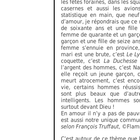
les fêtes foraines, dans les squ
casernes et aussi les avion
statistique en main, que neuf
d’amour, je répondrais que ce 
de soixante ans et une fille
femme de quarante et un garço
garçon et une fille de seize an
femme s’ennuie en province
mari est une brute, c’est
Le Ly
coquette, c’est
La Duchesse 
l’argent des hommes, c’est Na
elle reçoit un jeune garçon, 
meurt atrocement, c’est enc
vie, certains hommes réussis
sont plus beaux que d’autr
intelligents. Les hommes so
surtout devant Dieu !
En amour il n’y a pas de pau
est aussi notre unique commu
selon François Truffaut
, ©Flam
C’est autour de ce thème que