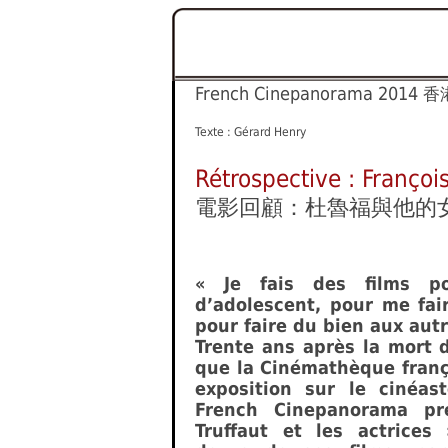
French Cinepanorama 2014
香
Texte : Gérard Henry
Rétrospective : François
電影回顧：杜魯福與他的
« Je fais des films po
d’adolescent, pour me fair
pour faire du bien aux autr
Trente ans après la mort d
que la Cinémathèque franç
exposition sur le cinéas
French Cinepanorama p
Truffaut et les actrices