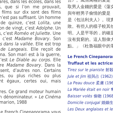
合》。風情萬種的愛是《La D
ares, dans les écoles, dans les
s, que si l’on me prouvait,
取男人金錢的愛是《蕩
 films sur dix sont des films
與年輕男子偷情的愛是
n’est pas suffisant. Un homme
是《包法利夫人》。現
 de quinze, c’est
Lolita
, une
敗。有些人的樣子較其
n de vingt, c’est
Adolphe
. Un
明。人是平等的，的確
s, c’est
Roméo et Juliette
. Une
, c’est
Madame Bovary
. Son
沒有貧窮的。這人類偉
s dans la vallée
. Elle est trop
點。」《杜魯福眼中的電影》©
de Langeais
. Elle reçoit de
na. Son mari est à la guerre,
Le French Cinepanor
c’est
Le Diable au corps
. Elle
Truffaut et les actrice
ore
Madame Bovary
. Dans la
Tirez sur le pianiste
射殺鋼
sent, d’autres non. Certains
es, ou plus riches ou plus
Jule et Jim
祖與占 (1962)
nt égaux, certes oui, mais
La Peau douce
柔膚 (196
La Mariée était en noir
奪
vres. Ce grand moteur humain
Baisser volés
偷吻 (1968
n dénominateur. »
Le Cinéma
marion, 1988
Domicile conjugal
婚姻生活
Les Deux anglaises et le
 le French Cinepanorama vous