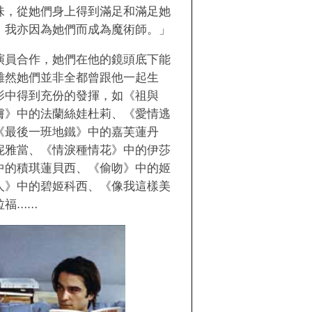
味，從她們身上得到滿足和滿足她
，我亦因為她們而成為魔術師。」
演員合作，她們在他的鏡頭底下能
雖然她們並非全都曾跟他一起生
影中得到充份的發揮，如《祖與
膚》中的法蘭絲娃杜莉、《愛情逃
《最後一班地鐵》中的嘉芙蓮丹
妮雅當、《情淚種情花》中的伊莎
中的積琪蓮貝西、《偷吻》中的姬
人》中的碧姬科西、《像我這樣美
拉福……