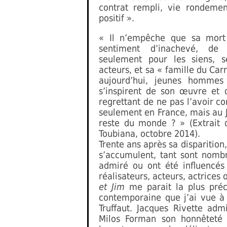
contrat rempli, vie rondeme
positif ».
« Il n’empêche que sa mort
sentiment d’inachevé, de 
seulement pour les siens, s
acteurs, et sa « famille du Ca
aujourd’hui, jeunes hommes
s’inspirent de son œuvre et
regrettant de ne pas l’avoir co
seulement en France, mais au 
reste du monde ? » (Extrait
Toubiana, octobre 2014).
Trente ans après sa disparitio
s’accumulent, tant sont nombr
admiré ou ont été influencés
réalisateurs, acteurs, actrices
et Jim
me parait la plus préc
contemporaine que j’ai vue à 
Truffaut. Jacques Rivette adm
Milos Forman son honnêteté a