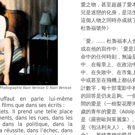
愛之物，甚至超越了愛
兒是迷戀的化身，是活
這個人物之同時亦成就
杜魯福號外》
「愛」…… 杜魯福本
或在他的寫作中:「愛
命中的任何時刻，無論
中、在報章上、在政治
中、在失敗中、在市集
中或甚至在飛機上都佔
計數字，每十部電影中
hotographie Alain Venisse © Alain Venisse
的回答是仍未足夠。一個
ruffaut en parle lui-même
間的愛是《一樹梨花壓海
ilms que dans ses écrits :
ets. Il prend une telle place
歲的青年的愛是《Adol
ents, dans les rues, dans les
是《羅密歐與茱麗葉》
 dans la politique, dans la
是《包法利夫人》。有
a réussite, dans l’échec, dans