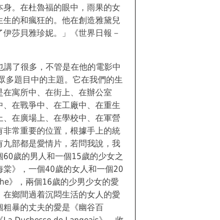
本身。在杜魯福的眼中，雨果的女
生生的和瘋狂的。他在創造雅黛兒
了伊莎貝雅珍妮。」《世界日報－
人也講了很多，不管是在他的電影中
是眾多題目中的主題。它在我們的生
是在寓所中、在街上、在辦公室
中、在戰爭中、在工廠中、在重生
上、在廣場上、在學校中、在軍營
有非常重要的位置，根據手上的統
有九部都是愛情片，若問我說，我
60歲的男人和一個15歲的少女之
棠》，一個40歲的女人和一個20
phe》，兩個16歲的少男少女的愛
。在鄉間過着沉悶生活的女人的愛
個粗暴的丈夫的愛是《幽谷百