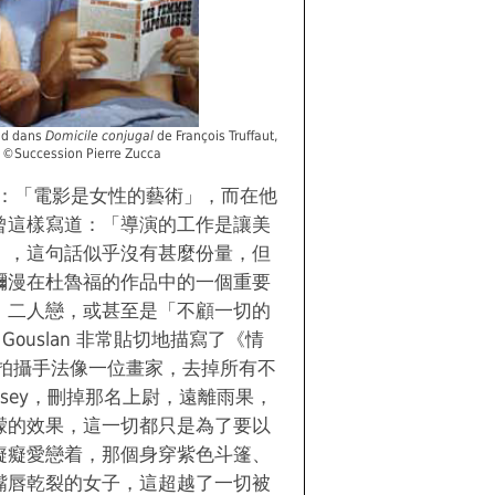
aud dans
Domicile conjugal
de François Truffaut,
a ©Succession Pierre Zucca
寫：「電影是女性的藝術」，而在他
曾這樣寫道：「導演的工作是讓美
」，這句話似乎沒有甚麼份量，但
瀰漫在杜魯福的作品中的一個重要
、二人戀，或甚至是「不顧一切的
h Gouslan 非常貼切地描寫了《情
的拍攝手法像一位畫家，去掉所有不
nesey，刪掉那名上尉，遠離雨果，
濛的效果，這一切都只是為了要以
癡癡愛戀着，那個身穿紫色斗篷、
嘴唇乾裂的女子，這超越了一切被