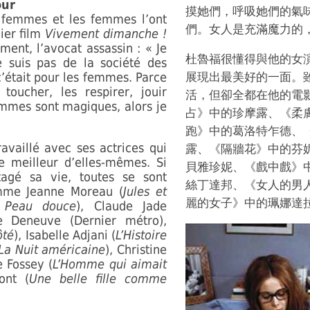
our
摸她們，呼吸她們的氣
 femmes et les femmes l’ont
們。女人是充滿魔力的
ier film
Vivement dimanche !
ément, l’avocat assassin : « Je
杜魯福很懂得與他的女
 suis pas de la société des
c’était pour les femmes. Parce
展現出最美好的一面。
toucher, les respirer, jouir
活，但卻全都在他的電
 femmes sont magiques, alors je
占》中的珍摩露、《柔
跑》中的葛洛特乍德、
availlé avec ses actrices qui
露、《隔牆花》中的芬
 meilleur d’elles-mêmes. Si
貝雅珍妮、《戲中戲》
tagé sa vie, toutes se sont
絲丁達邦、《女人的男
omme Jeanne Moreau (
Jules et
麗的女子》中的珮娜達
 Peau douce
), Claude Jade
ne Deneuve (Dernier métro),
ôté
), Isabelle Adjani (
L’Histoire
La Nuit américaine
), Christine
te Fossey (
L’Homme qui aimait
ont (
Une belle fille comme