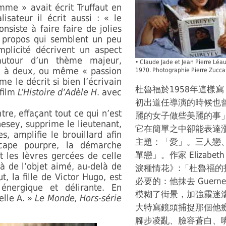
mme » avait écrit Truffaut en
isateur il écrit aussi : « le
nsiste à faire faire de jolies
 propos qui semblent un peu
mplicité décrivent un aspect
utour d’un thème majeur,
•
Claude Jade et Jean Pierre Lé
r à deux, ou même « passion
1970. Photographie Pierre Zucc
e le décrit si bien l’écrivain
杜魯福於1958年這樣
 film
L’Histoire d’Adèle H
. avec
初出道任導演的時候也
re, effaçant tout ce qui n’est
麗的女子做些美麗的事
rnesey, supprime le lieutenant,
它在簡單之中卻能表達
, amplifie le brouillard afin
主題：「愛」。三人戀
cape pourpre, la démarche
單戀」。作家 Elizabet
t les lèvres gercées de celle
à de l’objet aimé, au-delà de
淚種情花》:「杜魯福
, la fille de Victor Hugo, est
必要的：他抹去 Guer
 énergique et délirante. En
模糊了街景，加強霧迷
elle A. »
Le Monde, Hors-série
大特寫鏡頭捕捉那個他
腳步凌亂、臉容蒼白、