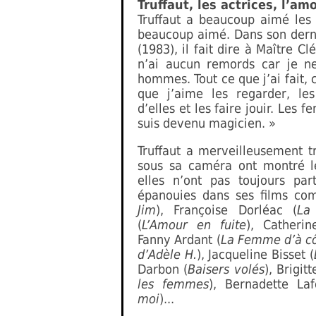
Truffaut, les actrices, l’am
Truffaut a beaucoup aimé les
beaucoup aimé. Dans son dern
(1983), il fait dire à Maître Cl
n’ai aucun remords car je ne
hommes. Tout ce que j’ai fait, 
que j’aime les regarder, les 
d’elles et les faire jouir. Les
suis devenu magicien. »
Truffaut a merveilleusement tr
sous sa caméra ont montré le
elles n’ont pas toujours par
épanouies dans ses films c
Jim
), Françoise Dorléac (
La
(
L’Amour en fuite
), Catheri
Fanny Ardant (
La Femme d’à c
d’Adèle H.
), Jacqueline Bisset (
Darbon (
Baisers volés
), Brigit
les femmes
), Bernadette Laf
moi
)...