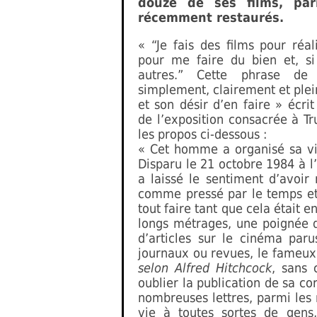
douze de ses films, par
récemment restaurés.
« “Je fais des films pour réa
pour me faire du bien et, si
autres.” Cette phrase de 
simplement, clairement et pl
et son désir d’en faire » écr
de l’exposition consacrée à Tr
les propos ci-dessous :
« Cet homme a organisé sa vie
Disparu le 21 octobre 1984 à l
a laissé le sentiment d’avoir
comme pressé par le temps et 
tout faire tant que cela était en
longs métrages, une poignée d
d’articles sur le cinéma pa
journaux ou revues, le fameux 
selon Alfred Hitchcock
, sans 
oublier la publication de sa c
nombreuses lettres, parmi les m
vie à toutes sortes de gens,