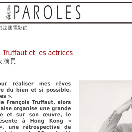
港法國電影節
 Truffaut et les actrices
女演員
ur réaliser mes rêves
e du bien et si possible,
es ».
e François Truffaut, alors
aise organise une grande
te et sur son œuvre, le
résente à Hong Kong «
 », une rétrospective de