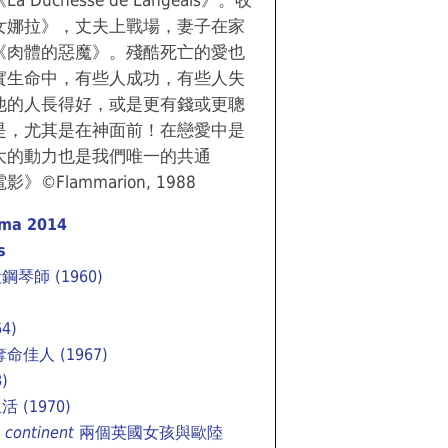
uchesse de Langeais》。收
女娜拉》，丈夫上戰場，妻子在家
《肉體的惡魔》。殘酷死亡的愛也
實生命中，有些人成功，有些人失
他的人長得好，或是更有錢或更聰
是，尤其是在神面前！在戀愛中是
大的動力也是我們唯一的共通
Flammarion, 1988
ama 2014
s
琴師 (1960)
4)
命佳人 (1967)
)
 (1970)
 continent
兩個英國女孩與歐陸