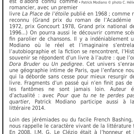
est d’abord connu comme
•
Patrick Modiano © photo C. Héli
romancier, avec un premier
livre
La Place de l’étoile
publié en 1968 ; comme 
reconnu (Grand prix du roman de l’Académie 
1972, prix Goncourt 1978, Grand prix national de
1996...) On pourra aussi le découvrir comme scén
fin parolier de chansons. Il y a indéniablement 
Modiano où le réel et l’imaginaire s’entrel
l’autobiographie et la fiction se rencontrent, l’Hist
souvenir se répondent d’un livre à l’autre : que l’
Dora Bruder
ou
Un pedigree
. Cet univers s’enra
une géographie intime de Paris, que l’enfance nou
qui la déborde sans cesse pour mieux resurgir de
livre. Fragments d’un passé qui n’en finit pas d
les fantômes ne sont jamais loin. Auteur é
d’actualité : avec
Pour que tu ne te perdes pa
quartier
, Patrick Modiano participe aussi à l
littéraire 2014.
Loin des jérémiades ou du facile French Bashing,
nous rappelle le caractère vivant de la littérature 
En 2008, J.M. G. Le Clézio était à l’honneur et