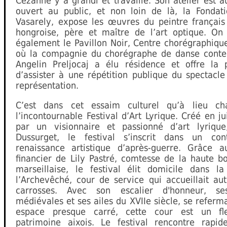
Cézanne y a grandi et travaillé. Son atelier est a
ouvert au public, et non loin de là, la Fondati
Vasarely, expose les œuvres du peintre français 
hongroise, père et maître de l’art optique. On
également le Pavillon Noir, Centre chorégraphiqu
où la compagnie du chorégraphe de danse cont
Angelin Preljocaj a élu résidence et offre la po
d’assister à une répétition publique du spectacl
représentation.
C’est dans cet essaim culturel qu’à lieu ch
l’incontournable Festival d’Art Lyrique. Créé en ju
par un visionnaire et passionné d’art lyrique
Dussurget, le festival s’inscrit dans un co
renaissance artistique d’après-guerre. Grâce a
financier de Lily Pastré, comtesse de la haute b
marseillaise, le festival élit domicile dans l
l’Archevêché, cour de service qui accueillait aut
carrosses. Avec son escalier d'honneur, se
médiévales et ses ailes du XVIIe siècle, se referm
espace presque carré, cette cour est un fl
patrimoine aixois. Le festival rencontre rapi