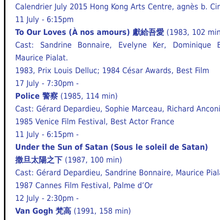
Calendrier July 2015 Hong Kong Arts Centre, agnès b. C
11 July - 6:15pm
To Our Loves (À nos amours) 獻給吾愛
(1983, 102 min
Cast: Sandrine Bonnaire, Evelyne Ker, Dominique 
Maurice Pialat.
1983, Prix Louis Delluc; 1984 César Awards, Best Film
17 July - 7:30pm -
Police 警察
(1985, 114 min)
Cast: Gérard Depardieu, Sophie Marceau, Richard Ancon
1985 Venice Film Festival, Best Actor France
11 July - 6:15pm -
Under the Sun of Satan (Sous le soleil de Satan)
撒旦太陽之下
(1987, 100 min)
Cast: Gérard Depardieu, Sandrine Bonnaire, Maurice Pial
1987 Cannes Film Festival, Palme d’Or
12 July - 2:30pm -
Van Gogh 梵高
(1991, 158 min)