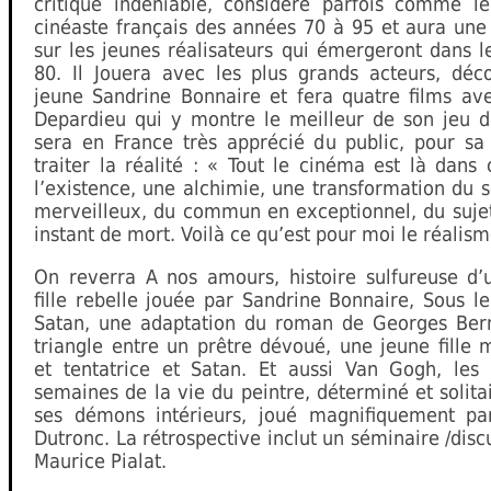
critique indéniable, considéré parfois comme le
cinéaste français des années 70 à 95 et aura une
sur les jeunes réalisateurs qui émergeront dans 
80. Il Jouera avec les plus grands acteurs, déco
jeune Sandrine Bonnaire et fera quatre films av
Depardieu qui y montre le meilleur de son jeu d’
sera en France très apprécié du public, pour sa
traiter la réalité : « Tout le cinéma est là dans
l’existence, une alchimie, une transformation du 
merveilleux, du commun en exceptionnel, du sujet
instant de mort. Voilà ce qu’est pour moi le réalism
On reverra A nos amours, histoire sulfureuse d’
fille rebelle jouée par Sandrine Bonnaire, Sous le
Satan, une adaptation du roman de Georges Ber
triangle entre un prêtre dévoué, une jeune fille 
et tentatrice et Satan. Et aussi Van Gogh, les 
semaines de la vie du peintre, déterminé et solita
ses démons intérieurs, joué magnifiquement pa
Dutronc. La rétrospective inclut un séminaire /disc
Maurice Pialat.