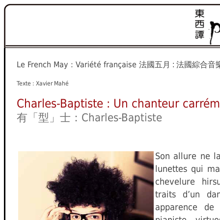
Le French May : Variété française
法國五月 : 法國綜合音
Texte : Xavier Mahé
Charles-Baptiste : Un chanteur carrém
有「型」士：Charles-Baptiste
Son allure ne la
lunettes qui ma
chevelure hirs
traits d’un da
apparence de 
pianiste virt