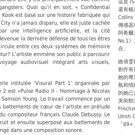
這是 
ngsters. Quoi qu’il en soit, « Confidential
還有楊嘉輝的
 Kook est basé sur une histoire fabriquée qui
Colli
City n’a jamais disparu, elle est juste cachée
傳感器
r une intelligence artificielle, et la cité
阿希爾克
devenue la dernière défense de tous les êtres
No.
circule entre ces deux systèmes de mémoire
合。
tur? L’artiste emmène son public à parcourir
曲倩雯
voyage audiovisuel intégrant arts visuels,
創作有
她的專
lle intitulée ‘Visural Part 1’ organisée par
氛和情
e 2 est «Pulse Radio II - Hommage à Nicolas
的她已
ar Samson Young. Le travail commence par un
美術館
es battements de cœur de l’artiste en prélude
Frisc
du compositeur français Claude Debussy. Le
Ulrich
ruit et ensuite superposé aux battements de
「89
rangé dans une composition sonore.