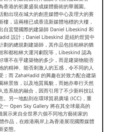
為香港的初夏盛裝成媒體藝術的華麗園。
活動出現在城大的創意媒體中心及理大的賽
新樓，這兩橦已成香流新媒體地標的大樓，
自蜚聲國際的建築師 Daniel Libeskind 和
Hadid 設計；Daniel Libeskind 是紐約世貿中
計劃的總規劃建築師，其作品包括柏林的猶
和都柏林大運河劇院等，Libeskind 認為
好壞不在乎建築物的多少，而是建築物能否
地的精神、能否刺激人的五感，令不同的人
；而 ZahaHadid 的興趣在於致力配合建築
園林景致，以及地質風貌，而她亦奉行天然
人造系統的融合，因而引用了不少新科技以
意。另一地點則在環球貿易廣場 (ICC)，重
一 Open Sky Gallery 將在其全球最高的
幕牆展示來自全世界六個不同地方藝術家的
 媒體作品，在維港兩岸上為香港展現國際媒體
新姿態。