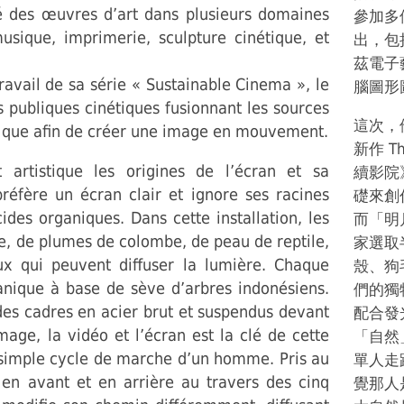
éé des œuvres d’art dans plusieurs domaines
參加多
musique, imprimerie, sculpture cinétique, et
出，包
茲電子
avail de sa série « Sustainable Cinema », le
腦圖形
 publiques cinétiques fusionnant les sources
這次，
optique afin de créer une image en mouvement.
新作 Th
artistique les origines de l’écran et sa
續影院
réfère un écran clair et ignore ses racines
礎來創
ides organiques. Dans cette installation, les
而「明
re, de plumes de colombe, de peau de reptile,
家選取
ux qui peuvent diffuser la lumière. Chaque
殼、狗
anique à base de sève d’arbres indonésiens.
們的獨
des cadres en acier brut et suspendus devant
配合發
image, la vidéo et l’écran est la clé de cette
「自然
 simple cycle de marche d’un homme. Pris au
單人走
en avant et en arrière au travers des cinq
覺那人