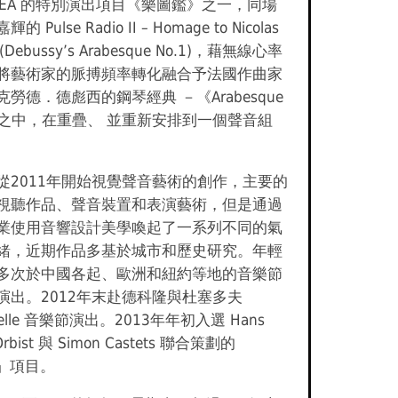
ISEA 的特別演出項目《樂圖鑑》之一，同場
 Pulse Radio II – Homage to Nicolas
ns (Debussy’s Arabesque No.1)，藉無線心率
將藝術家的脈搏頻率轉化融合予法國作曲家
勞德．德彪西的鋼琴經典 －《Arabesque
1》之中，在重疊、 並重新安排到一個聲音組
從2011年開始視覺聲音藝術的創作，主要的
視聽作品、聲音裝置和表演藝術，但是通過
業使用音響設計美學喚起了一系列不同的氣
緒，近期作品多基於城市和歷史研究。年輕
多次於中國各起、歐洲和紐約等地的音樂節
演出。2012年末赴德科隆與杜塞多夫
hzelle 音樂節演出。2013年年初入選 Hans
 Orbist 與 Simon Castets 聯合策劃的
+」項目。