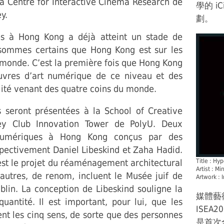
a Centre for Interactive Cinema Research de
學的 i
y.
劃。
s à Hong Kong a déjà atteint un stade de
 sommes certains que Hong Kong est sur les
u monde. C’est la première fois que Hong Kong
uvres d’art numérique de ce niveau et des
lité venant des quatre coins du monde.
s seront présentées à la School of Creative
ey Club Innovation Tower de PolyU. Deux
numériques à Hong Kong conçus par des
pectivement Daniel Libeskind et Zaha Hadid.
est le projet du réaménagement architectural
Title : Hy
Artist : M
autres, de renom, incluent le Musée juif de
Artwork : 
blin. La conception de Libeskind souligne la
媒體藝
uantité. Il est important, pour lui, que les
ISE
lent les cinq sens, de sorte que des personnes
是首次