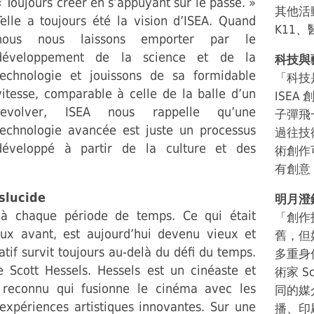
« Toujours créer en s’appuyant sur le passé. »
其他活
Telle a toujours été la vision d’ISEA. Quand
K11
nous nous laissons emporter par le
développement de la science et de la
科技與
technologie et jouissons de sa formidable
「科技
vitesse, comparable à celle de la balle d’un
ISE
revolver, ISEA nous rappelle qu’une
子彈飛
technologie avancée est juste un processus
過往技
développé à partir de la culture et des
術創作
有創意
nslucide
明月澄
 à chaque période de temps. Ce qui était
「創作
x avant, est aujourd’hui devenu vieux et
舊，但
tif survit toujours au-delà du défi du temps.
多重身
e Scott Hessels. Hessels est un cinéaste et
術家 S
t reconnu qui fusionne le cinéma avec les
同的媒
expériences artistiques innovantes. Sur une
播、印