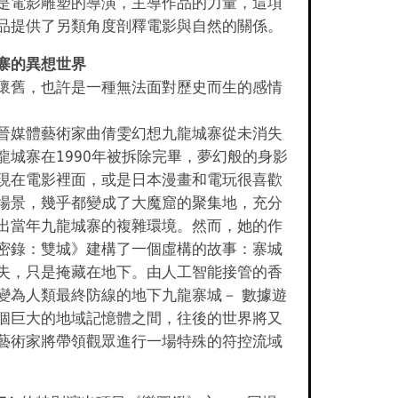
是電影雕塑的導演，主導作品的力量，這項
品提供了另類角度剖釋電影與自然的關係。
寨的異想世界
懷舊，也許是一種無法面對歷史而生的感情
晉媒體藝術家曲倩雯幻想九龍城寨從未消失
龍城寨在1990年被拆除完畢，夢幻般的身影
現在電影裡面，或是日本漫畫和電玩很喜歡
場景，幾乎都變成了大魔窟的聚集地，充分
出當年九龍城寨的複雜環境。然而，她的作
密錄：雙城》建構了一個虛構的故事：寨城
失，只是掩藏在地下。由人工智能接管的香
變為人類最終防線的地下九龍寨城－ 數據遊
個巨大的地域記憶體之間，往後的世界將又
藝術家將帶領觀眾進行一場特殊的符控流域