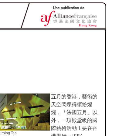
五月的香港，藝術的
天空閃爍得繽紛燦
爛，「法國五月」以
外，一項殿堂級的國
際藝術活動正要在香
Burning Too