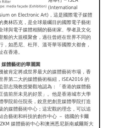
港舉行 ─ ISEA
n Ritter
ype: media façade (Exhibition)
(International
sium on Electronic Art)，這是國際電子媒體
的奧林匹克，是全球最矚目的國際電子藝術
全球與電子媒體相關的藝術家、學者及文化
聖般的大規模聚會，過往曾經在世界不同的
行，如悉尼、杜拜、溫哥華等國際大都會，
址在香港。
－ 媒體藝術的華麗園
幾被肯定將成世界最大的媒體藝術巿場，香
世界第二大的媒體藝術樞紐，ISEA2016 的
監邵志飛教授樂觀地認為：「香港的媒體藝
正值前所未見的好景」。他是香港城市大學
體學院前任院長，銳意把創意媒體學院打造
級的媒體藝術中心；這宏觀的理念，可以追
結合藝術和科技的創作中心 － 德國的卡爾
 ZKM 媒體藝術中心和澳洲悉尼新南威爾斯大