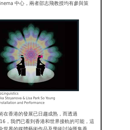
Cinema 中心，兩者邵志飛教授均有參與策
poLinguistics
inka Stoyanova & Lisa Park So Young
Installation and Performance
術在香港的發展已日趨成熟，而透過
A2016，我們已看到香港和世界接軌的可能，這
全世界的媒體藝術作品及學術討論匯集香