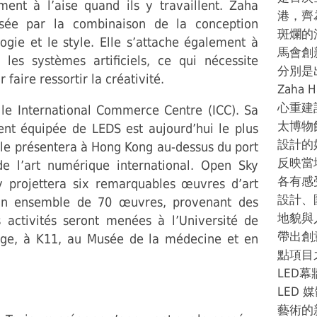
ement à l’aise quand ils y travaillent. Zaha
港，齊
ssée par la combinaison de la conception
斑爛的
ogie et le style. Elle s’attache également à
馬會創
 les systèmes artificiels, ce qui nécessite
分別是出
aire ressortir la créativité.
Zaha 
心重建
 le International Commerce Centre (ICC). Sa
太博物館
nt équipée de LEDS est aujourd’hui le plus
設計的
le présentera à Hong Kong au-dessus du port
反映當
de l’art numérique international. Open Sky
各有感受
 y projettera six remarquables œuvres d’art
設計、
 un ensemble de 70 œuvres, provenant des
地貌與
s activités seront menées à l’Université de
帶出創
lage, à K11, au Musée de la médecine et en
點項目之
LED
LED
藝術的