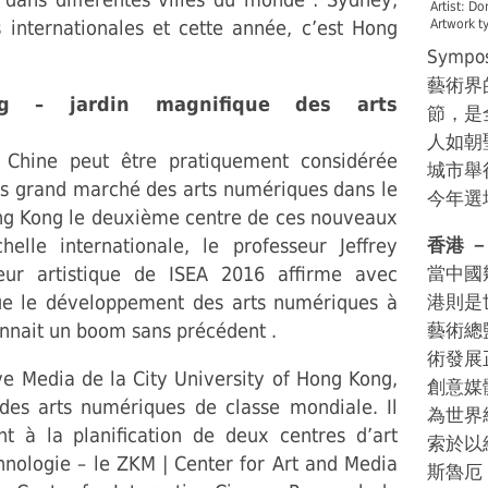
Artist: Do
 internationales et cette année, c’est Hong
Artwork t
Sympo
藝術界
g – jardin magnifique des arts
節，是
人如朝
 Chine peut être pratiquement considérée
城市舉
s grand marché des arts numériques dans le
今年選
g Kong le deuxième centre de ces nouveaux
helle internationale, le professeur Jeffrey
香港 
eur artistique de ISEA 2016 affirme avec
當中國
e le développement des arts numériques à
港則是
nnait un boom sans précédent .
藝術總
術發展
ve Media de la City University of Hong Kong,
創意媒
 des arts numériques de classe mondiale. Il
為世界
nt à la planification de deux centres d’art
索於以
hnologie – le ZKM | Center for Art and Media
斯魯厄