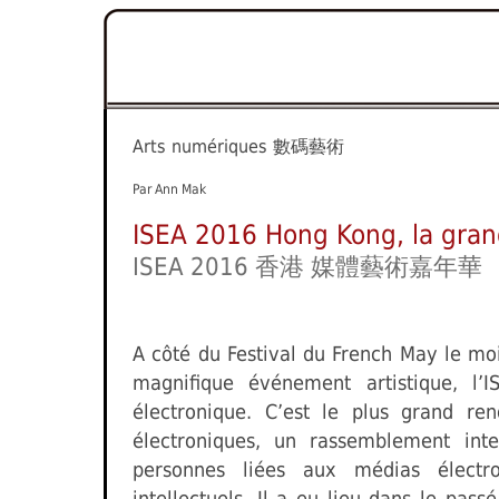
Arts numériques
數碼藝術
Par Ann Mak
ISEA 2016 Hong Kong, la gran
ISEA 2016 香港 媒體藝術嘉年華
A côté du Festival du French May le mo
magnifique événement artistique, l’I
électronique. C’est le plus grand re
électroniques, un rassemblement inte
personnes liées aux médias électroni
intellectuels. Il a eu lieu dans le pas