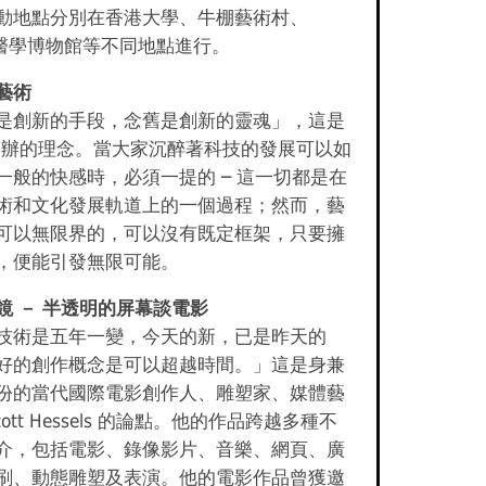
動地點分別在香港大學、牛棚藝術村、
、醫學博物館等不同地點進行。
藝術
是創新的手段，念舊是創新的靈魂」，這是
A 創辦的理念。當大家沉醉著科技的發展可以如
一般的快感時，必須一提的 ─ 這一切都是在
術和文化發展軌道上的一個過程；然而，藝
可以無限界的，可以沒有既定框架，只要擁
，便能引發無限可能。
鏡 － 半透明的屏幕談電影
技術是五年一變，今天的新，已是昨天的
好的創作概念是可以超越時間。」這是身兼
份的當代國際電影創作人、雕塑家、媒體藝
cott Hessels 的論點。他的作品跨越多種不
介，包括電影、錄像影片、音樂、網頁、廣
刷、動態雕塑及表演。他的電影作品曾獲邀