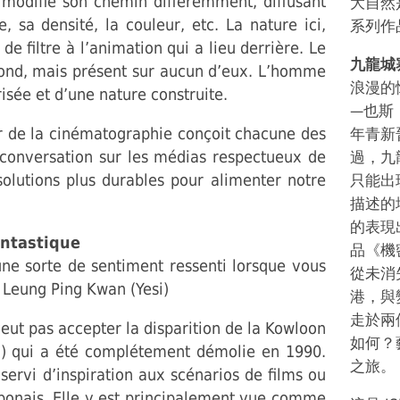
modifie son chemin différemment, diffusant
大自然
, sa densité, la couleur, etc. La nature ici,
系列作
e filtre à l’animation qui a lieu derrière. Le
九龍城
fond, mais présent sur aucun d’eux. L’homme
浪漫的
sée et d’une nature construite.
—也斯
eur de la cinématographie conçoit chacune des
年青新
e conversation sur les médias respectueux de
過，九
olutions plus durables pour alimenter notre
只能出
描述的
的表現
antastique
品《機
une sorte de sentiment ressenti lorsque vous
從未消
— Leung Ping Kwan (Yesi)
港，與
走於兩
veut pas accepter la disparition de la Kowloon
如何？
n) qui a été complétement démolie en 1990.
之旅。
ervi d’inspiration aux scénarios de films ou
aponais. Elle y est principalement vue comme