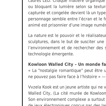
cadres LED. Chaque matière organique 
ou bloquant la lumière selon sa texture
capturée et congelée devient là un type d
personnage semble entre l’écran et le 
animé est prisonnier d’une image numéri
La nature est le pouvoir et le réalisat
sculptures, dans le but de susciter un
l’environnement et de rechercher des s
technologie émergente.
Kowloon Walled City – Un monde f
« La “nostalgie romantique” peut être 
ne pouvez pas faire face à l’histoire » 
Vvzela Kook est un jeune artiste qui ne 
Walled City, (La cité murée de Kowloo
Son environnement complexe a surtout s
de jeux électroniques conçus par des J