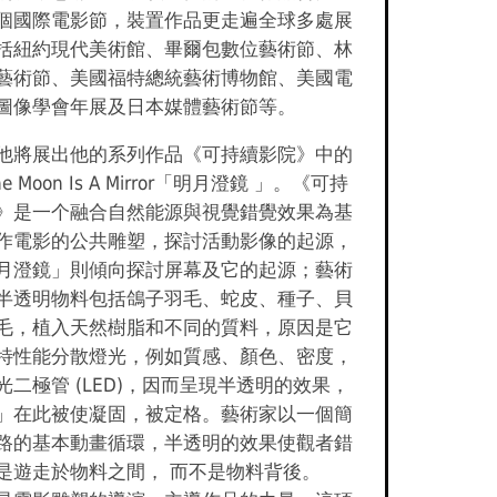
個國際電影節，裝置作品更走遍全球多處展
括紐約現代美術館、畢爾包數位藝術節、林
藝術節、美國福特總統藝術博物館、美國電
圖像學會年展及日本媒體藝術節等。
他將展出他的系列作品《可持續影院》中的
e Moon Is A Mirror「明月澄鏡 」。《可持
》是一个融合自然能源與視覺錯覺效果為基
作電影的公共雕塑，探討活動影像的起源，
月澄鏡」則傾向探討屏幕及它的起源；藝術
半透明物料包括鴿子羽毛、蛇皮、種子、貝
毛，植入天然樹脂和不同的質料，原因是它
特性能分散燈光，例如質感、顏色、密度，
光二極管 (LED)，因而呈現半透明的效果，
」在此被使凝固，被定格。藝術家以一個簡
路的基本動畫循環，半透明的效果使觀者錯
是遊走於物料之間， 而不是物料背後。