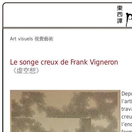
Art visuels
視覺藝術
Le songe creux de Frank Vigneron
《虛空想》
Dep
l’a
tra
creu
l’en
form