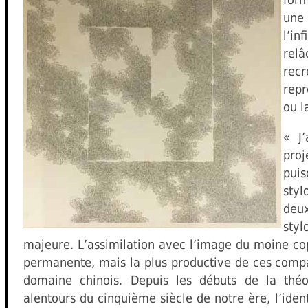
une 
l’i
rel
rec
repr
ou l
« J
proj
pui
styl
deux
styl
majeure. L’assimilation avec l’image du moine co
permanente, mais la plus productive de ces compa
domaine chinois. Depuis les débuts de la théo
alentours du cinquième siècle de notre ère, l’ide