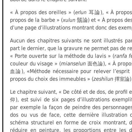
« À propos des oreilles » (
耳論), « À propos d
erlun
propos de la barbe » (
鬚論) et « À propos des
xulun
d’une page d’illustrations montrant donc des exemp
Aucun des chapitres suivants ne sont illustrés par
part le dernier, que la gravure ne permet pas de re
« Porte ouverte sur la méthode du lavis » (
ranfa 
couleur du visage » (
mianselun
), « À propo
面色論
), «Méthode nécessaire pour relever l’esprit 
血論
propos du choix des immeubles » (
zeshilun
)
擇室論
Le chapitre suivant, « De côté et de dos, de profil e
), est suivi de six pages d’illustrations exempl
仰
par exemple la façon de peindre des personnages
dos ou vus de face, cette dernière illustration
schéma structurel en forme de croix montrant, 
réduire en peinture, les proportions entre les d