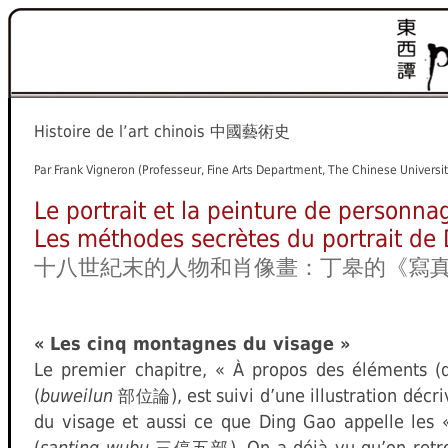
Histoire de l’art chinois
中國藝術史
Par Frank Vigneron (Professeur, Fine Arts Department, The Chinese Universi
Le portrait et la peinture de personnag
Les méthodes secrètes du portrait de
十八世紀末的人物和肖像畫：丁皋的《寫
« Les cinq montagnes du visage »
Le premier chapitre, « À propos des éléments (d
(
buweilun
), est suivi d’une illustration déc
部位論
du visage et aussi ce que Ding Gao appelle les « 
(
santing wubu
). On a déjà vu qu’on ret