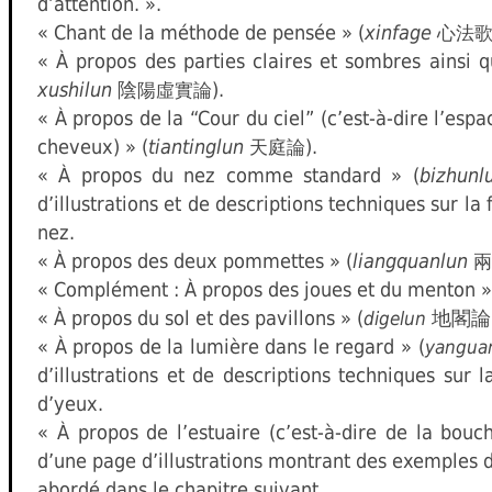
d’attention. ».
« Chant de la méthode de pensée » (
xinfage
心法
« À propos des parties claires et sombres ainsi q
xushilun
陰
).
陽虛實論
« À propos de la “Cour du ciel” (c’est-à-dire l’espa
cheveux) » (
tiantinglun
).
天庭論
« À propos du nez comme standard » (
bizhunl
d’illustrations et de descriptions techniques sur la 
nez.
« À propos des deux pommettes » (
liangquanlun
兩
« Complément : À propos des joues et du menton »
« À propos du sol et des pavillons » (
地閣論)
digelun
« À propos de la lumière dans le regard » (
yangua
d’illustrations et de descriptions techniques sur l
d’yeux.
« À propos de l’estuaire (c’est-à-dire de la bouc
d’une page d’illustrations montrant des exemples de
abordé dans le chapitre suivant.