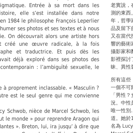
nigmatique. Entrée à sa mort dans les
老實說，
istoire, elle s’est installée dans notre
測的東西
n 1984 le philosophe François Leperlier
年，哲學家 
umer ses photos et ses textes et à nous
品及留下
hie. On découvrait alors une artiste hors
又在當代
t créé une œuvre radicale, à la fois
響的藝術
raphe et traductrice. Et puis dès les
攝影家和
avait déjà exploré dans ses photos des
影裡探討
contemporain : l’ambiguïté sexuelle, le
昧、異性
所有這些
一個不可
ste à proprement inclassable. « Masculin ?
「男性？
tre est le seul genre qui me convienne
況。中性
唯一性別
ucy Schwob, nièce de Marcel Schwob, les
道。她於1
ut le monde » pour reprendre Aragon qui
名為 Luc
ntes ». Breton, lui, ira jusqu’ à dire que