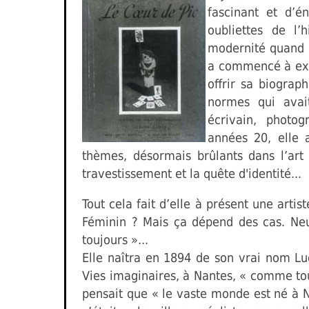
fascinant et d’é
oubliettes de l’h
modernité quand e
a commencé à exh
offrir sa biograp
normes qui avai
écrivain, photog
années 20, elle 
thèmes, désormais brûlants dans l’art 
travestissement et la quête d'identité...
Tout cela fait d’elle à présent une arti
Féminin ? Mais ça dépend des cas. Neu
toujours »...
Elle naîtra en 1894 de son vrai nom L
Vies imaginaires, à Nantes, « comme to
pensait que « le vaste monde est né à Na