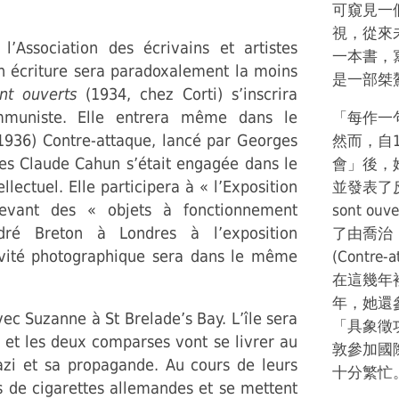
可窺見一
視，從來
l’Association des écrivains et artistes
一本書，寫
on écriture sera paradoxalement la moins
是一部桀
nt ouverts
(1934, chez Corti) s’inscrira
ommuniste. Elle entrera même dans le
「每作一
936) Contre-attaque, lancé par Georges
然而，自
ées Claude Cahun s’était engagée dans le
會」後，
lectuel. Elle participera à « l’Exposition
並發表了反
cevant des « objets à fonctionnement
sont ou
ré Breton à Londres à l’exposition
了由喬治．巴
tivité photographique sera dans le même
(Contr
在這幾年
年，她還
vec Suzanne à St Brelade’s Bay. L’île sera
「具象徵
0 et les deux comparses vont se livrer au
敦參加國
azi et sa propagande. Au cours de leurs
十分繁忙
 de cigarettes allemandes et se mettent