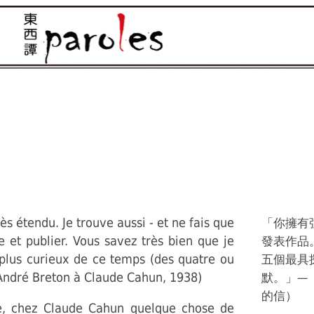
s étendu. Je trouve aussi - et ne fais que
「你擁有
e et publier. Vous savez très bien que je
發表作品
 plus curieux de ce temps (des quatre ou
五個最具
 (André Breton à Claude Cahun, 1938)
默。」—
的信）
ire, chez Claude Cahun quelque chose de