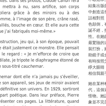
antes. Dans ses photos, Claude Cahun fera
結集出版的
 mettra à nu, sans artifice, son corps
中創造這
ipliera grâce à des miroirs ou à des
話相對照
omme, à l’image de son père, crâne rasé,
色顛倒，
illés, bouche en cœur. Et elle aura cette
誕不經，
que j’ai fabriqués moi-même.»
性。在她
struction, jeu qui, à son époque, pouvait
最驚險的
 était justement ce monstre. Elle pensait
裝打扮，
 le regard : « Je m’efforce de croire que
助鏡子或
 dilate, je tripote le diaphragme étonné de
有時按照
e sous-titré
cauchemar
.
睜大眼睛
相信我親
emar dont elle n’a jamais pu s’éveiller,
 son appareil, ses jeux de miroir avaient
她在某种
 définitive son univers. En 1929, sortiront
代，這個
part poétique. Dans leur préface, Pierre
怪物。她
présenter ces pages. La littérature, quand
象並不完