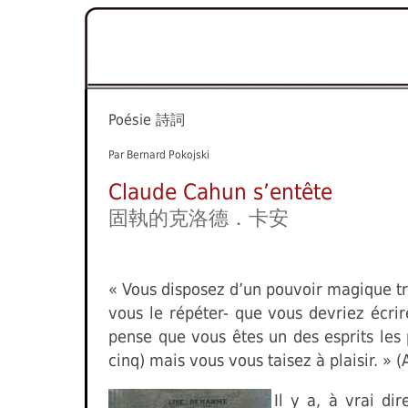
Poésie
詩詞
Par Bernard Pokojski
Claude Cahun s’entête
固執的克洛德．卡安
« Vous disposez d’un pouvoir magique trè
vous le répéter- que vous devriez écrir
pense que vous êtes un des esprits les
cinq) mais vous vous taisez à plaisir. »
Il y a, à vrai d