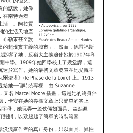
Schwob 的侄女。
貢的話說，她像
，在南特過着
生活」。阿拉貢
• Autoportrait
, ver 1929
Epreuve gélatino-argentique,
闊的生活天地產
11,7x9cm
。布勒東甚至說
Musée des Beaux-Arts de Nantes
出的超現實主義的城市」。然而，德雷福斯
地影響了她，反猶太主義迫使她於1907年和
離開中學。1909年她回學校上了幾堂課，這
沉迷於寫作。她的最初文章發表在她父親主
塔》(le Phase de la Loire) 上。1913
給她一個時裝專欄，由 Suzanne
be，又名 Marcel Moore 插畫，這是她的終身伴
德．卡安在她的專欄文章上只簡單的簽上
個字母，她玩弄一些伎倆如面具、幽默諷
打雙關，以致超越了簡單的時裝範圍
章沒洩露作者的真正身份，只以面具、異性