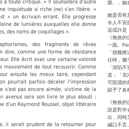
 à toute critique. » Il souhaitera d’autre
膜。」她
e inquiétude si riche (ne) s’en libère. »
她是否有
est « un écrivain errant. Elle progresse
令人不安
 pleine de lumières auxquelles elle donne
這或許是
s, des noms de coquillages ».
《無效的供詞
phorismes, des fragments de rêves
一面。Pie
-on dire, comme une forme de résistance
「很難將
ur. Elle écrit avec une certaine volonté
任時，幾
me mouvement de tout recouvrir. Comme
「深陷不
our ensuite les mieux taire, cependant
道：「克
 on pourrait parfois déceler l’impression
可阻擋的
ne s’est pas encore aimée, victime de la
賦予了各
n avenus
sera son livre le plus abouti :
《無效的
e d’un Raymond Roussel, objet littéraire
說是對作
出，同時
, il serait prudent de la retourner pour
緘口不言