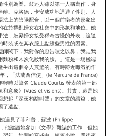
淆性別為樂。敍述人雖以第一人稱寫作，身
迷離。克洛德．卡安成功地迴避了性別、人
語法上的陰陽配合，以一個前衛者的形象出
的在於攪亂婦女在社會中的形象和地位。她
手法，鼓勵婦女接受稀奇古怪的外表，追隨
的時裝或在其衣服上點綴些男性的因素。
型師閣下，我對你的忠告嗤之以鼻，我走我
用麵粉和木炭化妝我的臉。」這是一場極端
產生出這個令人震驚的、有時跡近晦澀的作
年，「法蘭西信使」(le Mercure de France)
時以筆名 Claude Courtis 發表的第一部
意象》(Vues et visions)。其實，這是她
回想起「深夜杓鷸叫聲」的文章的續篇，她
認了這點。
她遇見了菲利普．蘇波 (Philippe
ult)，他建議她參加《文學》雜誌的工作，但她
。翌年，她開始寫些中、短篇小說，即後來