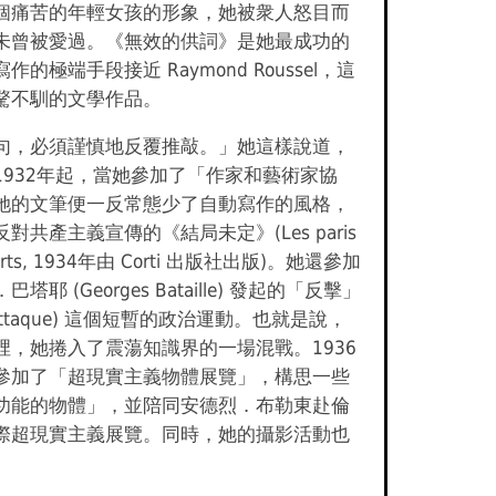
個痛苦的年輕女孩的形象，她被衆人怒目而
未曾被愛過。《無效的供詞》是她最成功的
作的極端手段接近 Raymond Roussel，這
驁不馴的文學作品。
句，必須謹慎地反覆推敲。」她這樣說道，
1932年起，當她參加了「作家和藝術家協
她的文筆便一反常態少了自動寫作的風格，
對共產主義宣傳的《結局未定》(Les paris
verts, 1934年由 Corti 出版社出版)。她還參加
塔耶 (Georges Bataille) 發起的「反擊」
e-attaque) 這個短暫的政治運動。也就是說，
裡，她捲入了震蕩知識界的一場混戰。1936
參加了「超現實主義物體展覽」，構思一些
功能的物體」，並陪同安德烈．布勒東赴倫
際超現實主義展覽。同時，她的攝影活動也
。