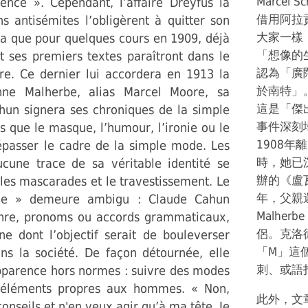
Marcel 
llence ». Cependant, l’affaire Dreyfus la
借用阿拉
 antisémites l’obligèrent à quitter son
大家一樣
ra que pour quelques cours en 1909, déjà
「想像的
t ses premiers textes paraîtront dans le
認為「廣
re. Ce dernier lui accordera en 1913 la
於南特」
nne Malherbe, alias Marcel Moore, sa
這是「傑
un signera ses chroniques de la simple
事件深刻
es que le masque, l’humour, l’ironie ou le
1908年
passer le cadre de la simple mode. Les
時，她已
ucune trace de sa véritable identité se
辦的《盧瓦爾燈
s les mascarades et le travestissement. Le
年，父親還
« je » demeure ambigu : Claude Cahun
Malher
enre, pronoms ou accords grammaticaux,
侶。克洛
 dont l’objectif serait de bouleverser
「M」這
ns la société. De façon détournée, elle
刺、或語
parence hors normes : suivre des modes
s éléments propres aux hommes. « Non,
此外，文
conseils et n'en veux agir qu’à ma tête. Je