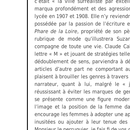
c’était « la ville surréaliste par exce
marqua profondément et des agressions
lycée en 1907 et 1908. Elle n’y reviend
possédée par la passion de l’écriture e
Phare de la Loire
, propriété de son pè
rubrique de mode qu’illustrera Suza
compagne de toute une vie. Claude Cah
lettre « M » et jouant de stratégies tell
dédoublement de sens, parviendra à dé
articles d’autre part ne comportant a
plaisent à brouiller les genres à traver
narrateur, quant à lui, malgré le 
réussissant à éviter les marques de g
se présente comme une figure moderne
l’image et la position de la femme da
encourage les femmes à adopter une ap
inusitées ou ajouter à leur tenue de
Monsieur le perruquier, je fais fi de vos 