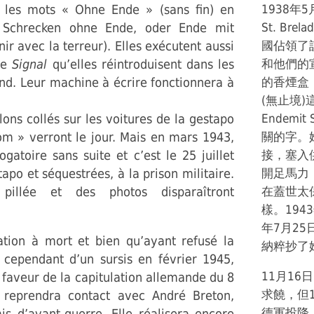
, les mots « Ohne Ende » (sans fin) en
1938年5
 Schrecken ohne Ende, oder Ende mit
St. Br
nir avec la terreur). Elles exécutent aussi
國佔領了
ie
Signal
qu’elles réintroduisent dans les
和他們的
nd. Leur machine à écrire fonctionnera à
的香煙盒，
(無止境)這個
lons collés sur les voitures de la gestapo
Endemi
om » verront le jour. Mais en mars 1943,
關的字。她
atoire sans suite et c’est le 25 juillet
接，塞入
apo et séquestrées, à la prison militaire.
開足馬力
pillée et des photos disparaîtront
在蓋世太
樣。194
年7月2
ion à mort et bien qu’ayant refusé la
納粹抄了
 cependant d’un sursis en février 1945,
11月1
 faveur de la capitulation allemande du 8
求饒，但1
n reprendra contact avec André Breton,
德軍投降
is d’avant-guerre. Elle réalisera encore