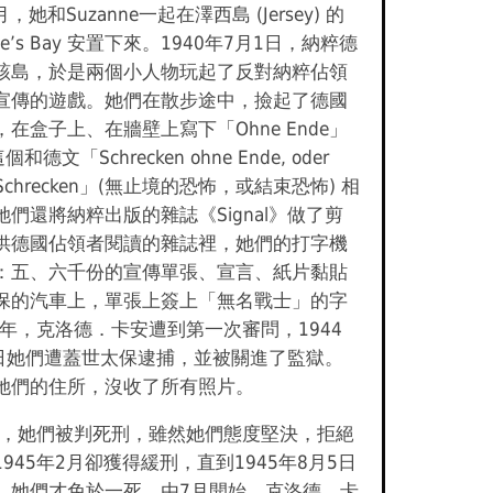
月，她和Suzanne一起在澤西島 (Jersey) 的
elade’s Bay 安置下來。1940年7月1日，納粹德
該島，於是兩個小人物玩起了反對納粹佔領
宣傳的遊戲。她們在散步途中，撿起了德國
在盒子上、在牆壁上寫下「Ohne Ende」
和德文「Schrecken ohne Ende, oder
t Schrecken」(無止境的恐怖，或結束恐怖) 相
們還將納粹出版的雜誌《Signal》做了剪
供德國佔領者閱讀的雜誌裡，她們的打字機
：五、六千份的宣傳單張、宣言、紙片黏貼
保的汽車上，單張上簽上「無名戰士」的字
3年，克洛德．卡安遭到第一次審問，1944
5日她們遭蓋世太保逮捕，並被關進了監獄。
她們的住所，沒收了所有照片。
6日，她們被判死刑，雖然她們態度堅決，拒絕
945年2月卻獲得緩刑，直到1945年8月5日
，她們才免於一死。由7月開始，克洛德．卡