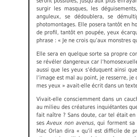
seront possibles, jusqu’aux plus effray
surgir les masques, les déguisements,
anguleux, se dédoublera, se démult
photomontages. Elle posera tantôt en h
de profil, tantôt en poupée, yeux écarqu
phrase : « Je ne crois qu’aux monstres 
Elle sera en quelque sorte sa propre con
se révéler dangereux car l’homosexuelle
aussi que les yeux s’éduquent ainsi que
l’image est mal au point, je resserre, je
mes yeux » avait-elle écrit dans un text
Vivait-elle consciemment dans un cauch
au milieu des créatures inquiétantes que
fait naître ? Sans doute, car tel était en
ses
Aveux non avenus
, qui forment sa 
Mac Orlan dira « qu’il est difficile de 