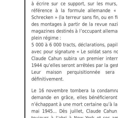
à écrire sur ce support, sur les murs
référence à la formule allemande «
Schrecken » (la terreur sans fin, ou en fi
des montages à partir de la revue naz
magazines destinés à l’occupant allema
plein régime :
5 000 à 6 000 tracts, déclarations, papil
avec pour signature « Le soldat sans n
Claude Cahun subira un premier interrog
1944 qu’elles seront arrêtées par la gest
Leur maison perquisitionnée sera 
définitivement.
Le 16 novembre tombera la condamnat
demande en grâce, elles bénéficieront
n’échappant à une mort certaine qu’à la
mai 1945... Dès juillet, Claude Cahu
toujours à l’abri à New York et ses am