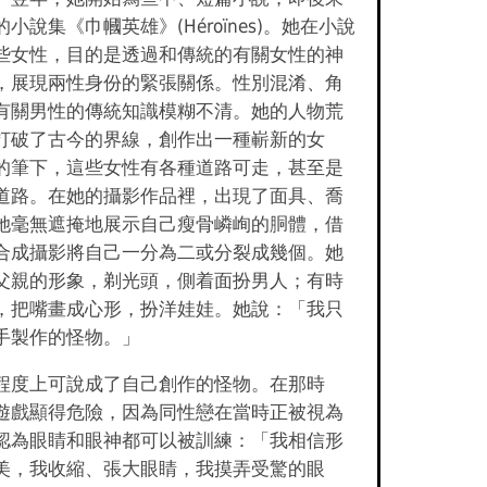
小說集《巾幗英雄》(Héroïnes)。她在小說
些女性，目的是透過和傳統的有關女性的神
，展現兩性身份的緊張關係。性別混淆、角
有關男性的傳統知識模糊不清。她的人物荒
打破了古今的界線，創作出一種嶄新的女
的筆下，這些女性有各種道路可走，甚至是
道路。在她的攝影作品裡，出現了面具、喬
她毫無遮掩地展示自己瘦骨嶙峋的胴體，借
合成攝影將自己一分為二或分裂成幾個。她
父親的形象，剃光頭，側着面扮男人；有時
，把嘴畫成心形，扮洋娃娃。她說：「我只
手製作的怪物。」
程度上可說成了自己創作的怪物。在那時
遊戲顯得危險，因為同性戀在當時正被視為
認為眼睛和眼神都可以被訓練：「我相信形
美，我收縮、張大眼睛，我摸弄受驚的眼