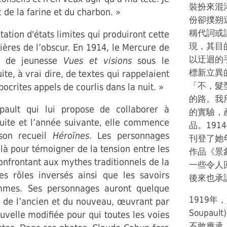
裝扮來混
e la farine et du charbon. »
份卻撲朔
稱代詞或
ation d'états limites qui produiront cette
現，其目
ères de l’obscur. En 1914, le Mercure de
以迂迴的
e de jeunesse
Vues et visions
sous le
標新立異
te, à vrai dire, de textes qui rappelaient
「不，髮
ocrites appels de courlis dans la nuit. »
的路。我
pault qui lui propose de collaborer à
的實驗，
suite et l’année suivante, elle commence
品。1914
 son recueil
Héroïnes
. Les personnages
刊登了她年輕
là pour témoigner de la tension entre les
作品《景象和
onfrontant aux mythes traditionnels de la
一些令人
es rôles inversés ainsi que les savoirs
後來也承
ommes. Ses personnages auront quelque
1919年，
s de l’ancien et du nouveau, œuvrant par
Soupa
velle modifiée pour qui toutes les voies
不敢應承