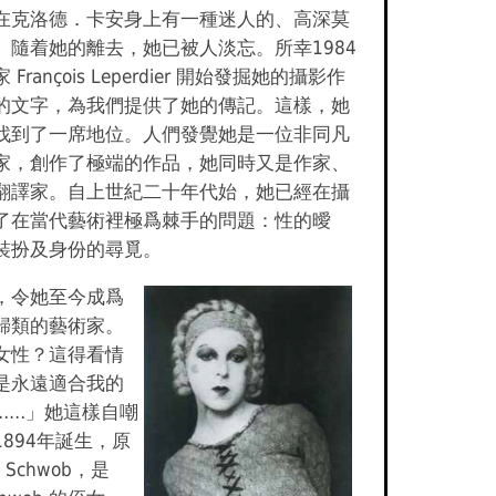
在克洛德．卡安身上有一種迷人的、高深莫
。隨着她的離去，她已被人淡忘。所幸1984
François Leperdier 開始發掘她的攝影作
的文字，為我們提供了她的傳記。這樣，她
找到了一席地位。人們發覺她是一位非同凡
家，創作了極端的作品，她同時又是作家、
翻譯家。自上世紀二十年代始，她已經在攝
了在當代藝術裡極爲棘手的問題：性的曖
裝扮及身份的尋覓。
，令她至今成爲
歸類的藝術家。
女性？這得看情
是永遠適合我的
……」她這樣自嘲
894年誕生，原
y Schwob，是