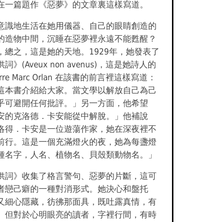
在一篇題作《惡夢》的文章裏這樣寫道。
意識地生活在她用儀器、自己的眼睛創造的
的造物中間，沉睡在惡夢裡永遠不能甦醒？
，總之，這是她的天地。1929年，她發表了
》(Aveux non avenus)，這是她詩人的
rre Marc Orlan 在該書的前言裡這樣寫道：
這本書介紹給大家。當文學以解放自己為己
乎可避開任何批評。」另一方面，他希望
安的克洛德．卡安能從中解脫。」他補說
洛得．卡安是一位遊蕩作家，她在深夜裡不
前行。這是一個充滿燈火的夜，她為每盞燈
種名字，人名、植物名、貝殼類動物名。」
供詞》收集了格言警句、惡夢的片斷，這可
者戀己癖的一種對消形式。她決心和盤托
又細心隱藏，彷彿那面具，既吐露真情，有
。但對於心明眼亮的讀者，字裡行間，有時