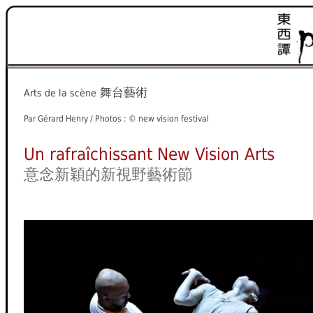
舞台藝術
Arts de la scène
Par Gérard Henry / Photos : © new vision festival
Un rafraîchissant New Vision Arts
意念新穎的新視野藝術節