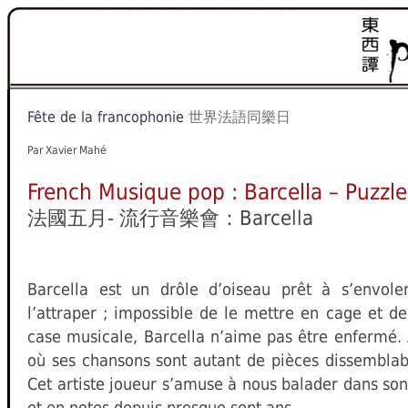
Fête de la francophonie
世界法語同樂日
Par Xavier Mahé
French Musique pop : Barcella – Puzzle
法國五月- 流行音樂會：Barcella
Barcella est un drôle d’oiseau prêt à s’envole
l’attraper ; impossible de le mettre en cage et d
case musicale, Barcella n’aime pas être enfermé. A
où ses chansons sont autant de pièces dissemblab
Cet artiste joueur s’amuse à nous balader dans son
et en notes depuis presque sept ans.