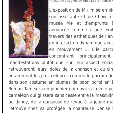
•
Costume designed by Eddie Lau for Denise 
L’exposition de M+ mise en pl
son assistante Chloe Chow à p
musée M+ et d’emprunts à d
annoncée comme « une explor
travers des esthétiques de l’an
en interaction dynamique avec 
en mouvement ». Elle parc
concentrant principalem
manifestations plutôt que sur leur aspect soci
retrouveront leurs idoles de la chanson et du c
notamment les plus célèbres comme le parrain d
dans son costume en plumes de paon porté en 19
Roman Tam sera un pionnier qui ouvrira la voie po
caméléon qui glissera sans cesse entre la masculi
au dandy, de la danseuse de revue à la jeune ma
retrouve chez sa protégée la chanteuse Denise 