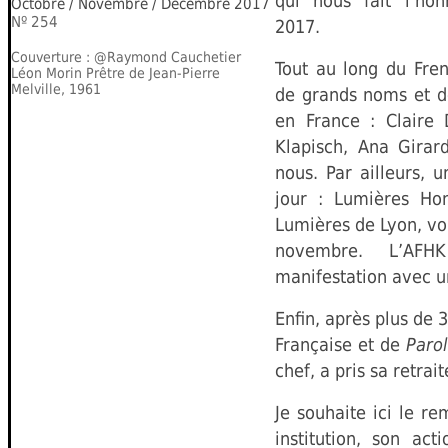
qui nous fait l’ho
Octobre / Novembre / Décembre 2017
Nº 254
2017.
Couverture : @Raymond Cauchetier
Tout au long du Fre
Léon Morin Prêtre de Jean-Pierre
Melville, 1961
de grands noms et d
en France : Claire 
Klapisch, Ana Girar
nous. Par ailleurs,
jour : Lumières Hon
Lumières de Lyon, vo
novembre. L’AFH
manifestation avec u
Enfin, après plus de 
Française et de
Paro
chef, a pris sa retrait
Je souhaite ici le re
institution, son ac