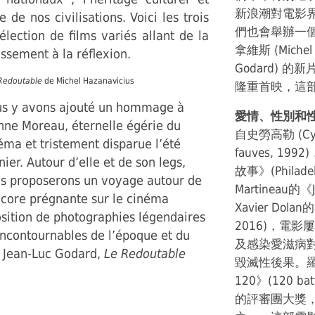
新浪潮對電影
e de nos civilisations. Voici les trois
們也會舉辦一
lection de films variés allant de la
拿維斯 (Michel
sement à la réflexion.
Godard) 的新
 Redoutable
de Michel Hazanavicius
隆重首映，這部
s y avons ajouté un hommage à
愛情、性別和
nne Moreau, éternelle égérie du
自史勞高勒 (Cyri
éma et tristement disparue l’été
fauves, 19
nier. Autour d’elle et de son legs,
故事》(Philadel
s proposerons un voyage autour de
Martineau的《Je
encore prégnante sur le cinéma
Xavier Dola
osition de photographies légendaires
2016)，電
 incontournables de l’époque et du
及感染愛滋病
 Jean-Luc Godard,
Le Redoutable
毀滅性後果。羅賓金
120》(120 b
的評審團大獎