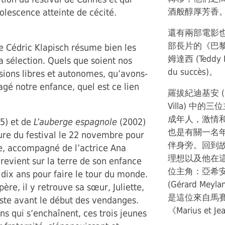
酒般醇厚芳香
olescence atteinte de cécité.
還有兩部電影也
部長片的《巴黎一哥》
 de Cédric Klapisch résume bien les
姆達西 (Teddy 
a sélection. Quels que soient nos
du succès)。
isions libres et autonomes, qu’avons-
é notre enfance, quel est ce lien
羅拔紀迪基安 (Ro
Villa) 
成年人，激情
5) et de
L’auberge espagnole
(2002)
也是有關一名
ure du festival le 22 novembre pour
伴身旁。回到
ie, accompagné de l’actrice Ana
理想以及他在
i revient sur la terre de son enfance
位主角：亞希安阿絲
 dix ans pour faire le tour du monde.
(Gérard Meyl
re, il y retrouve sa sœur, Juliette,
是這位來自馬賽
uste avant le début des vendanges.
《Marius et 
ns qui s’enchaînent, ces trois jeunes