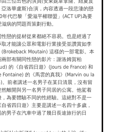
影由三位出色的演員(安東妮韋拿薩、紐夏皮
、亞洛華盧斯)合演，內容透過一段悲淒的戀
年代巴黎「愛滋平權聯盟」(ACT UP)為要
愛滋病的問題而策劃行動。
同性戀的提材從來都絕不容易。也是經過了
爭取才能讓公眾和電影行業接受並讚賞如李
rokeback Moutain) 這樣的一部電影。本
紹兩部有關同性戀的影片：謝洛姆賀柏
baud) 的《自省四日遊》(Jours de France) 和
Fontaine) 的《馬雲的真我》(Marvin ou la
cation)。前者講述一名男子在某日清晨，沒有留
突然離開與另一名男子同居的公寓。他駕着
梭，為要體驗不同的性經驗。這絕對不是一
《自省四日遊》主要是講述一名四十多歲，
惑的男子在汽車中過了幾日長途旅行的日