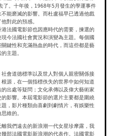
過去了。十年後，1968年5月發生的學運事件
永不能磨滅的影響。而杜盧福早已透過他戲
了他對此的預感。
香港法國電影節也因應時代的需要，揀選的
映現今法國社會實況和演變為主題。每個國
些關鍵性和充滿熱血的時代，而這些都是藝
索的主題。
，社會道德標準以及世人對個人親密關係接
；根源，在一個指標佚失的世界中如何知道
族的出處等疑問；文化承傳以及偉大藝術家
史的影響。本屆電影節的選片主要都是圍繞
主題，影片種類由喜劇到劇情片，有娛樂性
迪思維的。
天離我們遠去的新浪潮一代女星珍摩露，我
映幾部法國電影新浪潮的代表作。法國電影