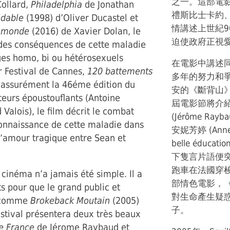
之一。這部電
Collard,
Philadelphia
de Jonathan
禮斯比士卡約
idable
(1998) d’Oliver Ducastel et
情講述上世紀90
du monde
(2016) de Xavier Dolan, le
迫使政府正視
t des conséquences de cette maladie
ges homo, bi ou hétérosexuels
在電影中講述
r Festival de Cannes,
120 battements
多年的努力和
assurément la 46éme édition du
安的《斷背山》(B
teurs époustouflants (Antoine
屆電影節將介
Valois), le film décrit le combat
(Jérôme Ray
connaissance de cette maladie dans
安妮芳婷 (Anne 
d’amour tragique entre Sean et
belle édu
下隻言片語便
跑車在法國穿
cinéma n’a jamais été simple. Il a
部情色電影，
ts pour que le grand public et
對生命產生疑
m comme
Brokeback Moutain
(2005)
子。
estival présentera deux très beaux
de France
de Jérome Raybaud et