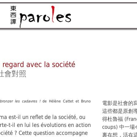
regard avec la société
社會對照
bronzer les cadavres !
de Hélène Cattet et Bruno
電影是社會的
這些都是原創
ma est-il un reflet de la société, ou
得杜魯福 (Franç
te-t-il en lui les évolutions en action
coups) 
ociété ? Cette question accompagne
裏在想，活在