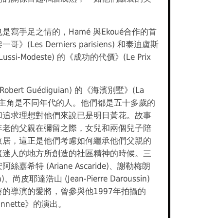
。
是寫手足之情的，Hamé 與Ekoué合作的首
(Les Derniers parisiens) 和泰迪盧斯
Lussi-Modeste) 的《成功的代價》(Le Prix
bert Guédiguian) 的《海濱別墅》(La
中的三位主角是不同年代的人。他們都是五十多歲的
和追求理想對他們來說已是明日黃花。故事
年老的父親在彌留之際，女兒和兩個兒子陪
故居，這正是他們考慮如何繼承他們父親的
這迷人的地方所創造的社區精神的時候。三
嘉希特 (Ariane Ascaride)、謝勒梅朗
an)、尚皮耶達浩山 (Jean-Pierre Daroussin)
的導演的愛將，曾參與他1997年拍攝的
Jeannette》的演出。