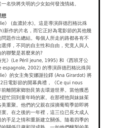
述一名快將失明的少女如何發洩情緒。
理想
ous lie》 (血濃於水)。這是導演薛德烈格比殊
lapisch)新作的片名，而它正好為電影節的其他幾
的問題作出總結。每個人所走的路都各有不
的選擇，不同的自主性和自由，究竟人與人
喻的聯繫是甚麼來的?
Le Péril jeune, 1995) 和《西班牙公
ge espagnole, 2002) 的導演薛德烈格比殊與
s lie》的女主角安娜謝拉鐸 (Ana Girardot) 將
2日電影節的開幕典禮，《Ce qui nous
十年前離開家鄉勃艮第去環遊世界。當他獲悉
便趕忙回到童年時的家。在那裡他與妹妹茱
洛美重聚。他們的父親在採摘葡萄季節即將
塵寰。在之後的一年裡，這三位已長大成人
日的手足之情和重新建立關係。隨着四季的
間的關係日趨和諧成熟，一如他們釀製的美