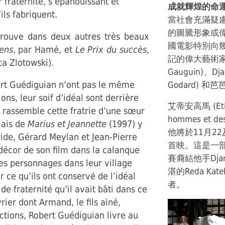
 fraternité, s’épanouissant et
成就輝煌的命
ls fabriquent.
當社會充滿疑
的圖騰形象或
etrouve dans deux autres très beaux
國電影特別向
iens
, par Hamé, et
Le Prix du succès
,
記的偉大藝術家致敬
a Zlotowski).
Gauguin)、Dj
rt Guédiguian n’ont pas le même
Godard) 和芭芭
ons, leur soif d’idéal sont derrière
艾蒂安高馬 (Et
i rassemble cette fratrie d’une sœur
hommes et 
lais de
Marius et Jeannette
(1997) y
他將於11月22
ride, Gérard Meylan et Jean-Pierre
首映。這是一
 décor de son film dans la calanque
賽裔結他手Djan
es personnages dans leur village
湛的Reda K
ce qu’ils ont conservé de l’idéal
者。
e fraternité qu’il avait bâti dans ce
ier dont Armand, le fils ainé,
ictions, Robert Guédiguian livre au