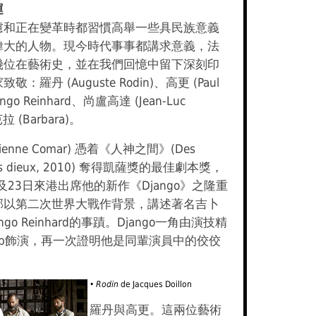
運
慮和正在變革時都習慣高舉一些具民族意義
偉大的人物。現今時代事事都講求意義，法
幾位在藝術史，並在我們回憶中留下深刻印
：羅丹 (Auguste Rodin)、高更 (Paul
ango Reinhard、尚盧高達 (Jean-Luc
拉 (Barbara)。
ienne Comar) 憑着《人神之間》(Des
des dieux, 2010) 奪得凱薩獎的最佳劇本獎，
及23日來港出席他的新作《Django》之隆重
部以第二次世界大戰作背景，講述著名吉卜
go Reinhard的事蹟。Django一角由演技精
ateb飾演，再一次證明他是同輩演員中的佼佼
• Rodin
de Jacques Doillon
羅丹與高更。這兩位藝術