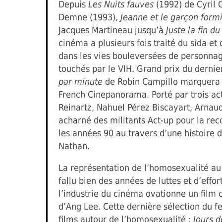
Depuis
Les Nuits fauves
(1992) de Cyril 
Demne (1993),
Jeanne et le garçon form
Jacques Martineau jusqu’à
Juste la fin 
cinéma a plusieurs fois traité du sida e
dans les vies bouleversées de personna
touchés par le VIH. Grand prix du dernie
par minute
de Robin Campillo marquera 
French Cinepanorama. Porté par trois ac
Reinartz, Nahuel Pérez Biscayart, Arnaud 
acharné des militants Act-up pour la re
les années 90 au travers d’une histoire 
Nathan.
La représentation de l’homosexualité au 
fallu bien des années de luttes et d’effor
l’industrie du cinéma ovationne un fil
d’Ang Lee. Cette dernière sélection du f
films autour de l’homosexualité :
Jours 