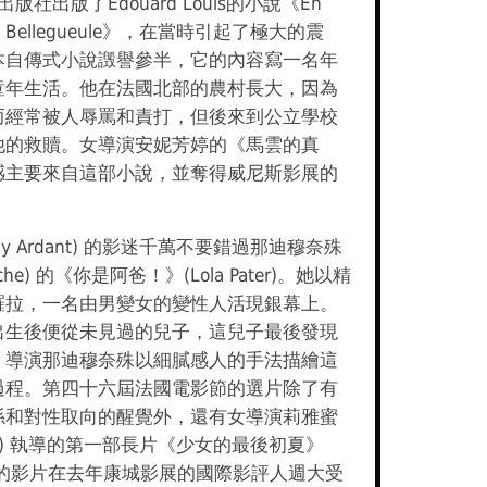
l出版社出版了Edouard Louis的小說《En
 Eddy Bellegueule》，在當時引起了極大的震
本自傳式小說譭譽參半，它的內容寫一名年
童年生活。他在法國北部的農村長大，因為
而經常被人辱罵和責打，但後來到公立學校
他的救贖。女導演安妮芳婷的《馬雲的真
感主要來自這部小說，並奪得威尼斯影展的
ny Ardant) 的影迷千萬不要錯過那迪穆奈殊
kneche) 的《你是阿爸！》(Lola Pater)。她以精
羅拉，一名由男變女的變性人活現銀幕上。
出生後便從未見過的兒子，這兒子最後發現
。導演那迪穆奈殊以細膩感人的手法描繪這
過程。第四十六屆法國電影節的選片除了有
係和對性取向的醒覺外，還有女導演莉雅蜜
isyus) 執導的第一部長片《少女的最後初夏》
優美的影片在去年康城影展的國際影評人週大受