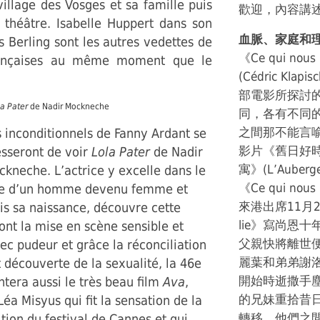
llage des Vosges et sa famille puis
歡迎，內容講
 théâtre. Isabelle Huppert dans son
血脈、家庭和
 Berling sont les autres vedettes de
《Ce qui n
 françaises au même moment que le
(Cédric K
部電影所探討
la Pater
de Nadir Mockneche
同，各有不同
之間那不能言
 inconditionnels de Fanny Ardant se
影片《舊日好時光》(
esseront de voir
Lola Pater
de Nadir
寓》(L’Auber
kneche. L’actrice y excelle dans le
《Ce qui nou
le d’un homme devenu femme et
來港出席11月2
puis sa naissance, découvre cette
lie》寫尚恩
ont la mise en scène sensible et
父親快將離世
c pudeur et grâce la réconciliation
麗葉和弟弟謝
et découverte de la sexualité, la 46e
開始時逝撒手
entera aussi le très beau film
Ava
,
的兄妹重拾昔
éa Misyus qui fit la sensation de la
轉移，他們之
tion du festival de Cannes et qui