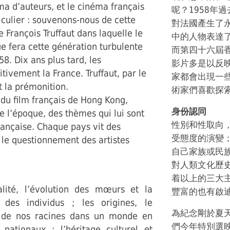
ma d’auteurs, et le cinéma français
呢？1958年
iculier : souvenons-nous de cette
對法國產生了
 François Truffaut dans laquelle le
中的人物表達
e fera cette génération turbulente
而第四十六屆
8. Dix ans plus tard, les
影片多是以反
ivement la France. Truffaut, par le
家都會出現一
 la prémonition.
術家們喜歡探
 du film français de Hong Kong,
身份認同
e l’époque, des thèmes qui lui sont
性別和性取向
française. Chaque pays vit des
受態度的演變
 le questionnement des artistes
自己家族或民
對人類文化歷
着以上的三大
lité, l’évolution des mœurs et la
豐富的也有啟
 des individus ; les origines, le
為紀念剛於夏
 de nos racines dans un monde en
們今年特別選
nationaux ; l’héritage culturel et