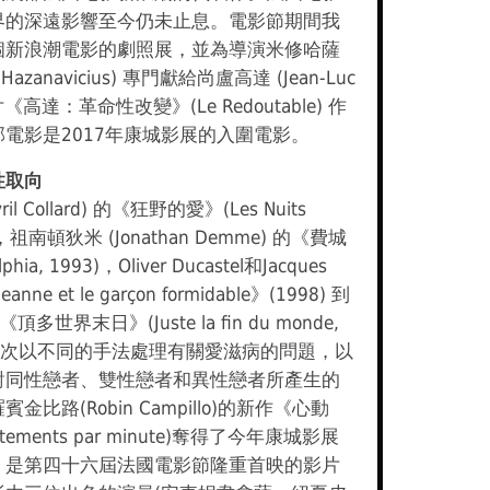
界的深遠影響至今仍未止息。電影節期間我
個新浪潮電影的劇照展，並為導演米修哈薩
 Hazanavicius) 專門獻給尚盧高達 (Jean-Luc
片《高達：革命性改變》(Le Redoutable) 作
電影是2017年康城影展的入圍電影。
性取向
l Collard) 的《狂野的愛》(Les Nuits
92)，祖南頓狄米 (Jonathan Demme) 的《費城
phia, 1993)，Oliver Ducastel和Jacques
anne et le garçon formidable》(1998) 到
n的《頂多世界末日》(Juste la fin du monde,
影屢次以不同的手法處理有關愛滋病的問題，以
對同性戀者、雙性戀者和異性戀者所產生的
比路(Robin Campillo)的新作《心動
attements par minute)奪得了今年康城影展
，是第四十六屆法國電影節隆重首映的影片