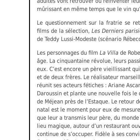
adultes vont retrouver ou réinventer leur
mûrissant en même temps que le vin qu’i
Le questionnement sur la fratrie se r
films de la sélection,
Les Derniers paris
de Teddy Lussi-Modeste (scénario Rébecc
Les personnages du film
La Villa
de Robe
âge. La cinquantaine révolue, leurs passi
eux. C’est encore un père vieillissant qu
et de deux frères. Le réalisateur marseil
réunit ses acteurs fétiches : Ariane Asca
Daroussin et plante une nouvelle fois le
de Méjean près de l’Estaque. Le retour d
natal est le moment pour eux de mesurer 
que leur a transmis leur père, du monde d
lieu magique, autour d’un restaurant ouvr
continue de s’occuper. Fidèle à ses conv