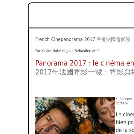
French Cinepanorama 2017
香港法國電影節
Par Xavier Mahé et Jean-Sébastien Attié
Panorama 2017 : le cinéma en 
2017年法國電影一覽：電影與
• Laissez 
Forzani
Le ciné
bien por
de la s