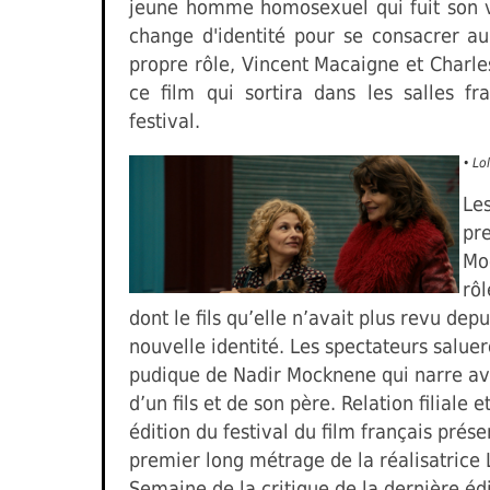
jeune homme homosexuel qui fuit son vi
change d'identité pour se consacrer au
propre rôle, Vincent Macaigne et Charles
ce film qui sortira dans les salles
festival.
• Lo
Les
pr
Moc
rô
dont le fils qu’elle n’avait plus revu de
nouvelle identité. Les spectateurs saluer
pudique de Nadir Mocknene qui narre ave
d’un fils et de son père. Relation filiale 
édition du festival du film français prés
premier long métrage de la réalisatrice L
Semaine de la critique de la dernière édi