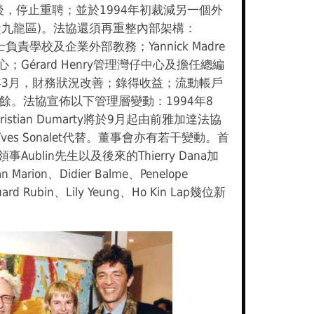
後，停止重聘；並於1994年初裁減另一個外
責九龍區)。法協還須再重整內部架構：
女士負責學校及企業外部教務；Yannick Madre
；Gérard Henry管理灣仔中心及擔任總編
4年3月，財務狀況改善；錄得收益；流動帳戶
盈餘。法協宣佈以下管理層變動：1994年8
istian Dumarty將於9月起由前雅加達法協
e-Yves Sonalet代替。董事會亦有若干變動。首
Aublin先生以及後來的Thierry Dana加
Marion、Didier Balme、Penelope
ard Rubin、Lily Yeung、Ho Kin Lap幾位新