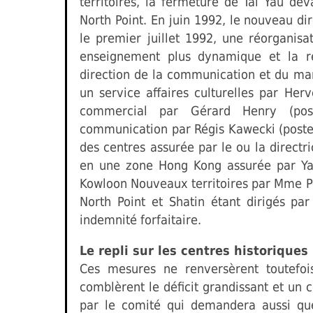
territoires, la fermeture de Tai Yau de
North Point. En juin 1992, le nouveau di
le premier juillet 1992, une réorganisa
enseignement plus dynamique et la 
direction de la communication et du mar
un service affaires culturelles par Her
commercial par Gérard Henry (post
communication par Régis Kawecki (poste 
des centres assurée par le ou la directr
en une zone Hong Kong assurée par Ya
Kowloon Nouveaux territoires par Mme Po
North Point et Shatin étant dirigés pa
indemnité forfaitaire.
Le repli sur les centres historiques
Ces mesures ne renversèrent toutefois
comblèrent le déficit grandissant et un 
par le comité qui demandera aussi qu