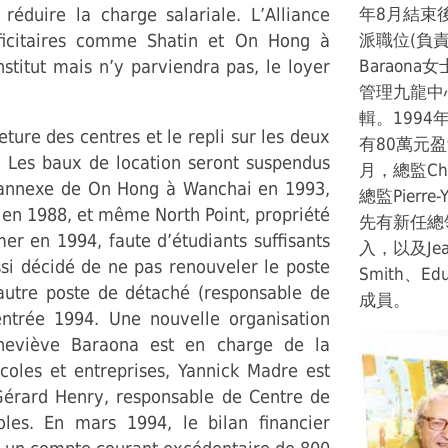
réduire la charge salariale. L’Alliance
年8月結束
éficitaires comme Shatin et On Hong à
派職位(負
stitut mais n’y parviendra pas, le loyer
Baraona
管理九龍中心
輯。199
eture des centres et le repli sur les deux
有80萬元
. Les baux de location seront suspendus
月，總監Chr
l’annexe de On Hong à Wanchai en 1993,
總監Pierr
t en 1988, et même North Point, propriété
先有新任總領事
er en 1994, faute d’étudiants suffisants
入，以及Jean 
ssi décidé de ne pas renouveler le poste
Smith、Edu
autre poste de détaché (responsable de
成員。
ntrée 1994. Une nouvelle organisation
neviève Baraona est en charge de la
coles et entreprises, Yannick Madre est
Gérard Henry, responsable de Centre de
les. En mars 1994, le bilan financier