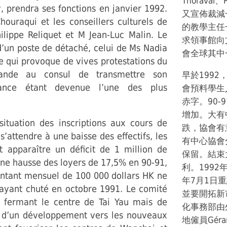
Thoraval、
, prendra ses fonctions en janvier 1992.
又宣佈裁減一
houraqui et les conseillers culturels de
的教學主任
ilippe Reliquet et M Jean-Luc Malin. Le
求領事館向
d’un poste de détaché, celui de Ms Nadia
會全球其中
ce qui provoque de vives protestations du
ande au consul de transmettre son
早於199
iance étant devenue l’une des plus
會預料學生
赤字。90-
增加。大有
situation des inscriptions aux cours de
跌，協會有
 s’attendre à une baisse des effectifs, les
有中心協會
 apparaître un déficit de 1 million de
保留。結束
une hausse des loyers de 17,5% en 90-91,
利。1992年
montant mensuel de 100 000 dollars HK ne
年7月1日
s ayant chuté en octobre 1991. Le comité
並要開拓新
n fermant le centre de Tai Yau mais de
化事務部由外
e d’un développement vers les nouveaux
地僱員Gér