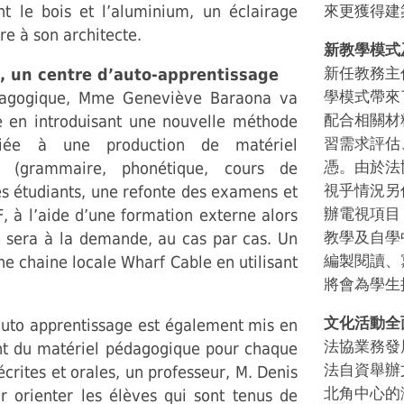
t le bois et l’aluminium, un éclairage
來更獲得建
re à son architecte.
新教學模式
新任教務主任G
, un centre d’auto-apprentissage
學模式帶來
pédagogique, Mme Geneviève Baraona va
配合相關材
 en introduisant une nouvelle méthode
習需求評估
ciée à une production de matériel
憑。由於法
s (grammaire, phonétique, cours de
視乎情況另
es étudiants, une refonte des examens et
辦電視項目
F, à l’aide d’une formation externe alors
教學及自學
e sera à la demande, au cas par cas. Un
編製閱讀、寫
ne chaine locale Wharf Cable en utilisant
將會為學生
文化活動全
’auto apprentissage est également mis en
法協業務發
ont du matériel pédagogique pour chaque
法自資舉辦
rites et orales, un professeur, M. Denis
北角中心的
 orienter les élèves qui sont tenus de