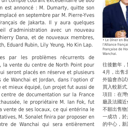
et un compte courant excédentaire de 800
n est annoncé : M. Dumarty, quitte son
remplacé en septembre par M. Pierre-Yves
 français de Jakarta. Il y aura quelques
il d’administration avec un nouveau
 Thierry Dana, et de nouveaux membres,
• Le Dîner en Bl
h, Eduard Rubin, Lily Yeung, Ho Kin Lap.
l’Alliance frança
Française de Ho
Wanchai.
es par les problèmes récurrents de
5, la vente du centre de North Point pour
往後數年，
ui seront placés en réserve et plusieurs
4月，出售
 de Wanchai et Jordan, dans l’option d’
外協會亦試
et mieux équipé, (un projet fut aussi de
買入較新式
 centre de documentation sur la France
項目：在灣
aussée, le propriétaire M. Ian Fok, fut
廳及法國近
la vente de ses locaux, ce qui entérina le
不願出售物
tatives, M. Sonalet finira par proposer en
一成功，於是
tre de Wanchai qui sera entièrement
的中心，新