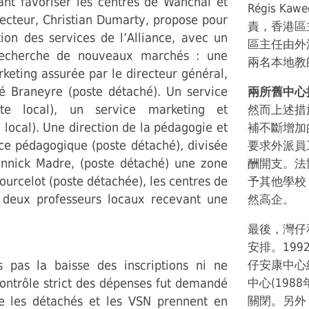
vant favoriser les centres de Wanchai et
Régis 
recteur, Christian Dumarty, propose pour
責，香港區主
tion des services de l’Alliance, avec un
區主任由外派
recherche de nouveaux marchés : une
兩名本地教
keting assurée par le directeur général,
vé Braneyre (poste détaché). Un service
兩所舊中心
e local), un service marketing et
然而上述措
local). Une direction de la pédagogie et
補不斷增加
ice pédagogique (poste détaché), divisée
要求外派員
nnick Madre, (poste détaché) une zone
酬開支。法
urcelot (poste détachée), les centres de
予其他學校
r deux professeurs locaux recevant une
然高企。
最後，灣仔
安排。19
 pas la baisse des inscriptions ni ne
仔安康中心
contrôle strict des dépenses fut demandé
中心(198
e les détachés et les VSN prennent en
關閉。另外，法