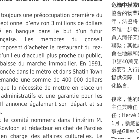
危機中摸索
協會的物業
st toujours une préoccupation première du
年，法協將
ceptionnel d’environ 3 millions de dollars
來進一步發
cé en banque dans le but d’un futur
買入灣仔某
rançaise. Les membres du conseil
聯繫；其他
proposent d’acheter le restaurant du rez-
會在地鐵和沙
un lieu d’accueil plus proche du public,
申請40萬
 baisse du marché immobilier. En 1991,
必要引入行
oncée dans le métro et dans Shatin Town
提供保障。
y demande une somme de 400 000 dollars
化協會。
oque la nécessité de mettre en place un
administratifs et une garantie pour les
後來，他的
 Il annonce également son départ et sa
主任兼時任《東
.
任；Hervé
t le comité nommera dans l’intérim M.
1月，新總監C
 Kowloon et rédacteur en chef de Paroles
事是Gilles
n charge des affaires culturelles. Le