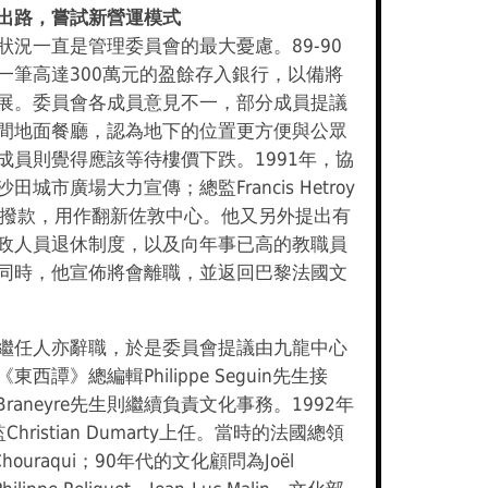
出路，嘗試新營運模式
狀況一直是管理委員會的最大憂慮。89-90
一筆高達300萬元的盈餘存入銀行，以備將
展。委員會各成員意見不一，部分成員提議
間地面餐廳，認為地下的位置更方便與公眾
成員則覺得應該等待樓價下跌。1991年，協
田城市廣場大力宣傳；總監Francis Hetroy
元撥款，用作翻新佐敦中心。他又另外提出有
政人員退休制度，以及向年事已高的教職員
同時，他宣佈將會離職，並返回巴黎法國文
繼任人亦辭職，於是委員會提議由九龍中心
西譚》總編輯Philippe Seguin先生接
 Braneyre先生則繼續負責文化事務。1992年
hristian Dumarty上任。當時的法國總領
 Chouraqui；90年代的文化顧問為Joël