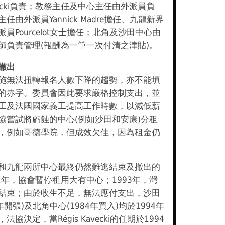
Kawecki負責；教務主任及中心主任由外派員負
任由外派員Yannick Madre擔任、九龍新界
員Pourcelot女士擔任；北角及沙田中心由
師負責管理(報酬為一筆一次付清之津貼)。
撤出
施無法扭轉報名人數下降的趨勢，亦不能填
的赤字。委員會因此要求嚴格控制支出，並
工及法國國家義工提高工作時數，以減低薪
協嘗試將虧蝕的中心(例如沙田和安康)分租
，例如哥德學院，但成效欠佳，因為租金仍
和九龍兩所中心最終仍然難逃結束及撤出的
92年，協會暫停租用大有中心；1993年，灣
結束；由於收生不足，無法應付支出，沙田
8年開張)及北角中心(1984年買入)均於1994年
協決定，當Régis Kavecki的任期於1994