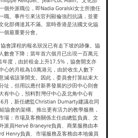
Philippe Reliquet、Jean-Luc Malin。文化部
個外派職位，即Nadia Goralski女士所擔任
一職。事件引來法官列顯倫強烈抗議，並要
文化部傳達其不滿。當時香港是法國文化協
一個最重要分會。
2，協會課程的報名狀況已有走下坡的跡像。協
人數會下降；當年首六個月已出現一百萬元
91年度，由於租金上升17.5%，協會開支亦
中心的月租為10萬港元，由於收生人數下
意減省該筆開支。因此，委員會打算結束大
分址，但用以應付新界發展的沙田中心則會
大有中心，預料對灣仔中心及北角中心有
6月，新任總監Christian Dumarty建議在同
重組協會的架構、推出更有活力的教學服務，
市場：市場及客務關係主任由總監負責、文
派員Hervé Braneyre負責、商業服務由本
ard Henry負責、市場服務及客務由本地僱員