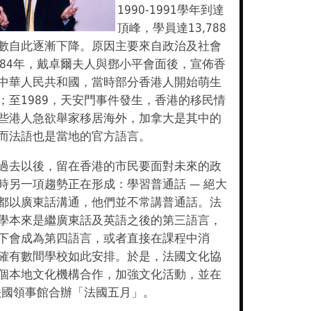
1990-1991學年到達
頂峰，學員達13,788
數自此逐漸下降。原因主要來自政治及社會
984年，戴卓爾夫人與鄧小平會面後，宣佈香
中華人民共和國，當時部分香港人開始萌生
；至1989，天安門事件發生，香港的移民情
些港人急欲舉家移居海外，加拿大是其中的
而法語也是當地的官方語言。
過去以後，留在香港的市民要面對未來的政
時另一項趨勢正在形成：學習普通話 — 絕大
都以廣東話溝通，他們並不常講普通話。法
學本來是繼廣東話及英語之後的第三語言，
下會成為第四語言，或者直接在課程中消
確有數間學校如此安排。於是，法國文化協
個本地文化機構合作，加強文化活動，並在
與法國領事館合辦「法國五月」。