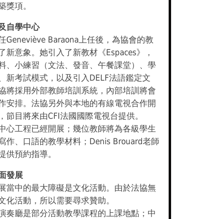
築獎項。
及自學中心
eneviève Baraona上任後，為協會的教
了新意象。她引入了新教材《Espaces》，
料、小練習（文法、發音、午餐課堂）、學
、新考試模式，以及引入DELF法語鑑定文
協將採用外部教師培訓系統，內部培訓將會
作安排。法協另外與本地的有線電視合作開
，節目將來由CFI法國國際電視台提供。
中心工程已經開展；幾位教師將為各級學生
作、口語的教學材料；Denis Brouard老師
提供預約指導。
面發展
展當中的最大障礙是文化活動。由於法協無
文化活動，所以需要尋求贊助。
演奏廳是部分活動教學課程的上課地點；中