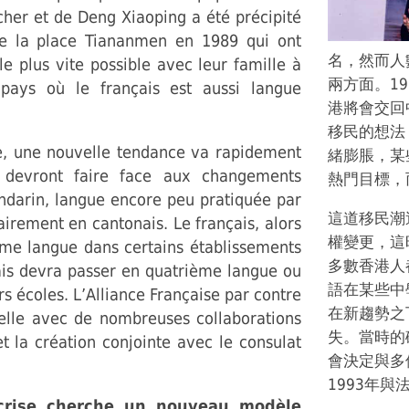
cher et de Deng Xiaoping a été précipité
e la place Tiananmen en 1989 qui ont
名，然而人
e plus vite possible avec leur famille à
兩方面。1
pays où le français est aussi langue
港將會交回
移民的想法
ie, une nouvelle tendance va rapidement
緒膨脹，某
i devront faire face aux changements
熱門目標，
andarin, langue encore peu pratiquée par
這道移民潮
irement en cantonais. Le français, alors
權變更，這
me langue dans certains établissements
多數香港人
lais devra passer en quatrième langue ou
語在某些中
urs écoles. L’Alliance Française par contre
在新趨勢之
lle avec de nombreuses collaborations
失。當時的
 et la création conjointe avec le consulat
會決定與多
1993年
 crise cherche un nouveau modèle