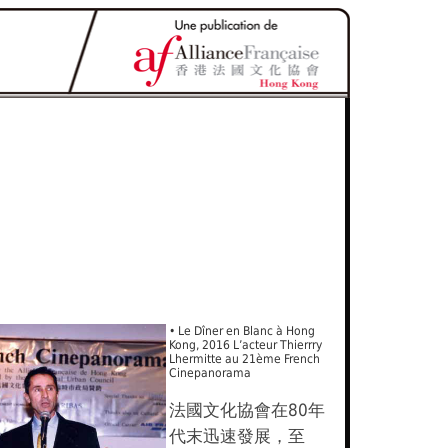
• Le Dîner en Blanc à Hong
Kong, 2016 L’acteur Thierrry
Lhermitte au 21ème French
Cinepanorama
法國文化協會在80年
代末迅速發展，至