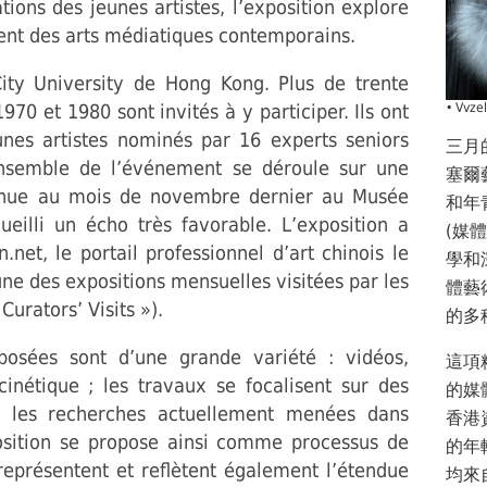
ions des jeunes artistes, l’exposition explore
ent des arts médiatiques contemporains.
City University de Hong Kong. Plus de trente
970 et 1980 sont invités à y participer. Ils ont
• Vvze
unes artistes nominés par 16 experts seniors
三月
nsemble de l’événement se déroule sur une
塞爾
tenue au mois de novembre dernier au Musée
和年
illi un écho très favorable. L’exposition a
(媒
net, le portail professionnel d’art chinois le
學和
ne des expositions mensuelles visitées par les
體藝
urators’ Visits »).
的多
osées sont d’une grande variété : vidéos,
這項
cinétique ; les travaux se focalisent sur des
的媒
t les recherches actuellement menées dans
香港
osition se propose ainsi comme processus de
的年
représentent et reflètent également l’étendue
均來