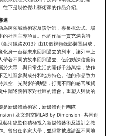
」往下是幾位傑出藝術家的作品介紹。
導選
勁為跨領域藝術家及設計師，專長概念式、場
本的社區主導項目。他的作品一貫充滿著詩
《銀河鐵路2013》由10個視頻錄影裝置組成，
像化身一台從未來回到過去的列車，讓列車上
人帶著不同的故事回到過去。伍韶勁深信藝術
屬於大眾，與日常生活的關係千絲萬縷，故作
不乏社區參與成分和地方特色。他的作品致力
時與空、光與影的動態，打開不同的感官和觸
從中闡述藝術家對社區的體會，重塑人與物的
。
傑是新媒體藝術家，新媒體創作團隊
ension+及文創空間LAB by Dimension+共同創
及藝術總監也積極投入新媒體藝術及設計之教
作。曾出任多家大學，並經常被邀請至不同地