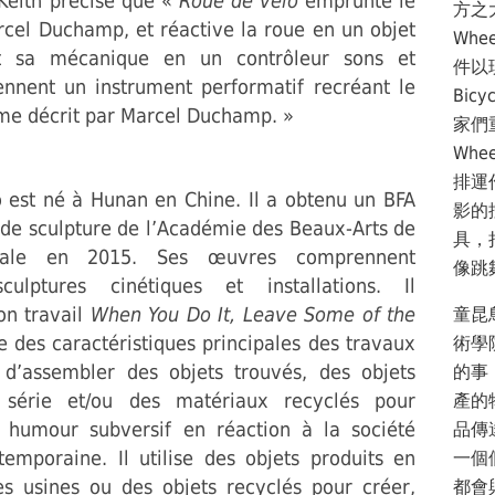
Keith précise que «
Roue de vélo
emprunte le
方之
cel Duchamp, et réactive la roue en un objet
Whe
nt sa mécanique en un contrôleur sons et
件以
ennent un instrument performatif recréant le
Bic
e décrit par Marcel Duchamp. »
家們
Wh
排運
 est né à Hunan en Chine. Il a obtenu un BFA
影的控
é de sculpture de l’Académie des Beaux-Arts de
具，
rale en 2015. Ses œuvres comprennent
像跳
sculptures cinétiques et installations. Il
on travail
When You Do It, Leave Some of the
童昆
ne des caractéristiques principales des travaux
術學
 d’assembler des objets trouvés, des objets
的事
 série et/ou des matériaux recyclés pour
產的
 humour subversif en réaction à la société
品傳
temporaine. Il utilise des objets produits en
一個
es usines ou des objets recyclés pour créer,
都會