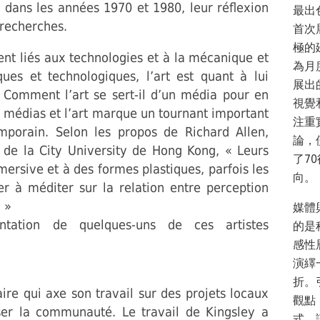
 dans les années 1970 et 1980, leur réflexion
最出
s recherches.
首次
極的
ent liés aux technologies et à la mécanique et
為月
ques et technologiques, l’art est quant à lui
展出
. Comment l’art se sert-il d’un média pour en
視覺
es médias et l’art marque un tournant important
注重
mporain. Selon les propos de Richard Allen,
論，
 de la City University de Hong Kong, « Leurs
了7
ersive et à des formes plastiques, parfois les
向。
 à méditer sur la relation entre perception
 »
媒體
ntation de quelques-uns de ces artistes
的是
感性
演繹
折。
aire qui axe son travail sur des projets locaux
觀點
ser la communauté. Le travail de Kingsley a
式，