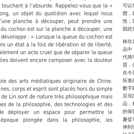
 touchant à l’absurde. Rappelez-vous que la «
可以
ong, un objet du quotidien avec lequel nous
體，
’une planche à découper, peut prendre une
悅；
e du cochon est sur la planche à découper, une
因此
n développe : « Lorsque la queue du cochon est
林欣
s un état à la fois de libération et de liberté,
品中
alement un acte cruel que de séparer la queue
代簡
rties doivent encore composer avec la douleur
質，
在今
拓進
ble des arts médiatiques originaire de Chine.
數字
nes, corps et esprit sont placés hors du simple
呈現
x de Lin sont de nature très philosophique mais
品，
es de la philosophie, des technologies et des
的保
 de déployer un espace pour permettre le
趣從
époque plongée dans la philosophie, les
伸到