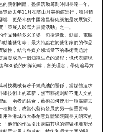
色的藝術團體，整個活動籌劃時間長達一年。
展覽於去年11月在關山月美術館進行，獲得積
廻響，更榮幸獲中國雅昌藝術網把是次展覽列
度「策展人影嚮力展覽活動」之一。
的作品種類多采多姿，包括錄像、動畫、電腦
和動能藝術等；最大特點在於藝術家們的作品
實驗性，結合各媒介領域當下的學術問題討
使展覽成為一個知識生產的過程；也代表體現
0後和80後的知識範疇，審美理念，學術追尋方
與科技機械有著千絲萬縷的關係，當媒體追求
科學技術上的革新，然而藝術則離不開人文的
層面；兩者的結合，藝術如何使用一種媒體去
一種概念，成當代藝術發展的另一個重要轉
引用香港城市大學創意媒體學院院長艾朗宏的
：「他們的作品引用身臨其境的體驗和雕塑形
讓觀眾沉思人類感知，技術和環境之間的關