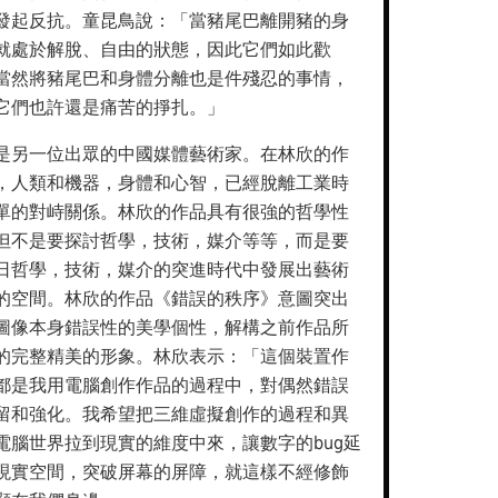
發起反抗。童昆鳥說：「當豬尾巴離開豬的身
就處於解脫、自由的狀態，因此它們如此歡
當然將豬尾巴和身體分離也是件殘忍的事情，
它們也許還是痛苦的掙扎。」
是另一位出眾的中國媒體藝術家。在林欣的作
，人類和機器，身體和心智，已經脫離工業時
單的對峙關係。林欣的作品具有很強的哲學性
但不是要探討哲學，技術，媒介等等，而是要
日哲學，技術，媒介的突進時代中發展出藝術
的空間。林欣的作品《錯誤的秩序》意圖突出
圖像本身錯誤性的美學個性，解構之前作品所
的完整精美的形象。林欣表示：「這個裝置作
都是我用電腦創作作品的過程中，對偶然錯誤
留和強化。我希望把三維虛擬創作的過程和異
電腦世界拉到現實的維度中來，讓數字的bug延
現實空間，突破屏幕的屏障，就這樣不經修飾