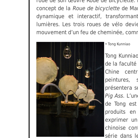
roue de son œuvre Roue de Bicyclette. 
concept de la
Roue de bicyclette
de Mar
dynamique et interactif, transforma
lumières. Les trois roues de vélo devi
mouvement d’un feu de cheminée, comm
• Tong Kunniao
Tong Kunniao
de la facult
Chine cent
peintures, 
présentera s
Pig Ass
. L’u
de Tong est
produits en
exprimer un
chinoise con
série dans l