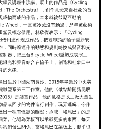
大學及講座中演講。展出的作品是《Cycling
el : The Orchestra》，創作意念來自杜象的首
現成物而成的作品，本來就被鼓勵互動的
ycle Wheel，一直被冷藏沒有動過，歷年被藝術
重塑及概念借用。林欣傑表示：「Cycling
eel借用這件現成作品，把被靜態的輪子重新安
作，同時將運作的動態和規劃轉換成聲音和光
制器，把三台Bicycle Wheel重塑成表演工
把燈光和聲音結合在輪子上，創造和杜象口中
舞的火燄。」
鳥出生於中國湖南長沙。2015年畢業於中央美
院雕塑系第三工作室。他的《做點離開豬屁股
 2015》是裝置作品，他的風格是以工廠大量生
物品或回收的物件進行創作，玩弄邏輯，令作
達出一種有怪誕的幽默；承載「豬尾巴」的是
個菜。他認為菜板可以承載更多的東西，每天
與我們發生關係，當豬尾巴在菜板上，似乎也