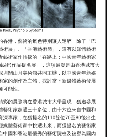
la Kook, Psycho 6 Syptoms
的香港，藝術的氣色特別讓人迷醉，除了「巴
藝術展」、「香港藝術節」，還有以媒體藝術
青藝術家作招徠的「在路上：中國青年藝術家
體藝術)作品提名展」，這項展覽是由香港城市大
深圳關山月美術館共同主辦，以中國青年新媒
術家的創作為主體，探討當下新媒體藝術發展
種可能性。
精彩的展覽將在香港城市大學呈現，獲邀參展
體藝術家超過三十多位，由十六位來自中國和
資深專家，在獲提名的110餘位70至80後出生
輕媒體藝術家中挑選出來，而獲提名的藝術家
自中國和香港最優秀的藝術院校及被譽為國內