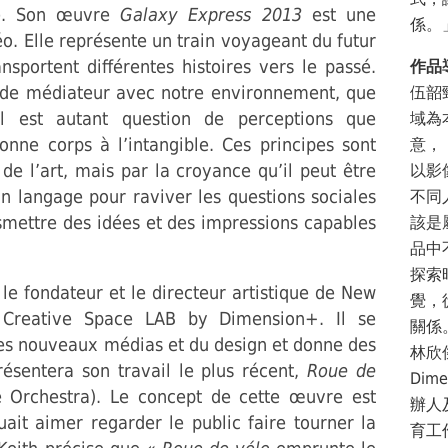
sie. Son œuvre
Galaxy Express 2013
est une
係。
o. Elle représente un train voyageant du futur
nsportent différentes histoires vers le passé.
作品
ir de médiateur avec notre environnement, que
伍韶
 Il est autant question de perceptions que
域為
donne corps à l’intangible. Ces principes sont
意，
de l’art, mais par la croyance qu’il peut être
以影
 un langage pour raviver les questions sociales
不同
nsmettre des idées et des impressions capables
該是
品中
探索
le fondateur et le directeur artistique de New
覺，
Creative Space LAB by Dimension+. Il se
關係
es nouveaux médias et du design et donne des
林欣
résentera son travail le plus récent,
Roue de
Dim
 Orchestra). Le concept de cette œuvre est
辦人
ait aimer regarder le public faire tourner la
育工